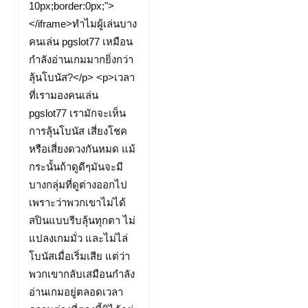
10px;border:0px;">
และ
</iframe>ทำไมผู้เล่นบาง
ฝาก
คนเล่น pgslot77 เหมือน
ถอน
กำลังอ่านเกมมากยิ่งกว่า
เร็ว
ลุ้นโบนัส?</p> <p>เวลา
คา
ที่เรามองคนเล่น
สิโน
pgslot77 เรามักจะเห็น
เว็บ
การลุ้นโบนัส เสี่ยงโชค
ใหญ่
หรือเสี่ยงดวงกันหมด แม้
ทดลอง
กระนั้นถ้าดูดีๆมันจะมี
เล่น
บางกลุ่มที่ดูต่างออกไป
Top
เพราะว่าพวกเขาไม่ได้
51
สปินแบบรีบลุ้นทุกตา ไม่
แปลงเกมมั่ว และไม่ไล่
by
โบนัสเมื่อเริ่มเสีย แต่ว่า
Charla
พวกเขากลับเสมือนกำลัง
Pgslot77.art
อ่านเกมอยู่ตลอดเวลา
13