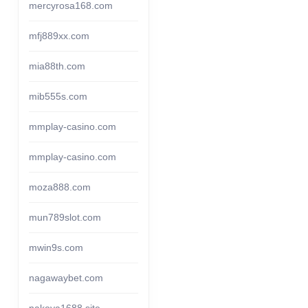
mercyrosa168.com
mfj889xx.com
mia88th.com
mib555s.com
mmplay-casino.com
mmplay-casino.com
moza888.com
mun789slot.com
mwin9s.com
nagawaybet.com
nakoya1688.site