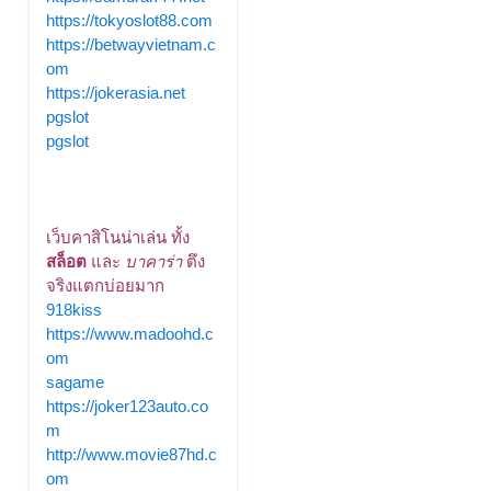
https://tokyoslot88.com
https://betwayvietnam.c
om
https://jokerasia.net
pgslot
pgslot
เว็บคาสิโนน่าเล่น ทั้ง
สล็อต
และ
บาคาร่า
ตึง
จริงแตกบ่อยมาก
918kiss
https://www.madoohd.c
om
sagame
https://joker123auto.co
m
http://www.movie87hd.c
om