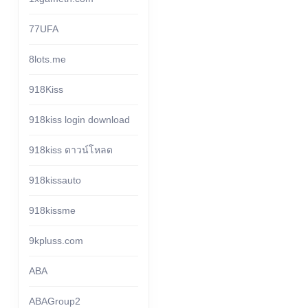
77UFA
8lots.me
918Kiss
918kiss login download
918kiss ดาวน์โหลด
918kissauto
918kissme
9kpluss.com
ABA
ABAGroup2