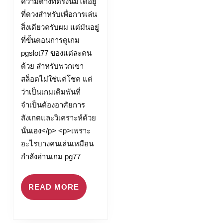
ความต่างที่ตรงนี้มิได้อยู่
June
ที่ดวงสำหรับเพื่อการเล่น
69
สิ่งเดียวครับผม แต่มันอยู่
ที่ขั้นตอนการดูเกม
pgslot77 ของแต่ละคน
ด้วย สำหรับพวกเขา
สล็อตไม่ใช่แค่โชค แต่
ว่าเป็นเกมเดิมพันที่
จำเป็นต้องอาศัยการ
สังเกตและวิเคราะห์ด้วย
นั่นเอง</p> <p>เพราะ
อะไรบางคนเล่นเหมือน
กำลังอ่านเกม pg77
READ
READ MORE
MORE