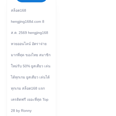
สล็อต168
hengjing168d.com 8
ส.ค. 2569 hengjing168
หวยออนไลน์ อัตราจ่าย
มากที่สุด ของไทย สมาชิก
ใหม่รับ 50% ยูสเดียว เล่น
ได้ทุกเกม ยูสเดียว เล่นได้
ทุกเกม สล็อต168 แจก
เครดิตฟรี เยอะที่สุด Top
28 by Ronny