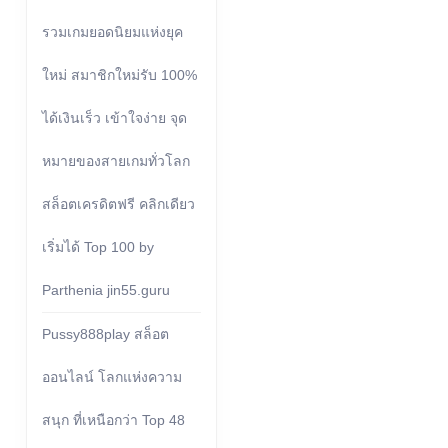
รวมเกมยอดนิยมแห่งยุค
ใหม่ สมาชิกใหม่รับ 100%
ได้เงินเร็ว เข้าใจง่าย จุด
หมายของสายเกมทั่วโลก
สล็อตเครดิตฟรี คลิกเดียว
เริ่มได้ Top 100 by
Parthenia jin55.guru
Pussy888play สล็อต
ออนไลน์ โลกแห่งความ
สนุก ที่เหนือกว่า Top 48