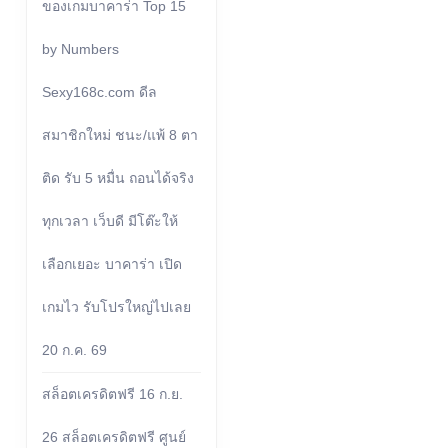
ของเกมบาคาร่า Top 15
by Numbers
Sexy168c.com ดีล
สมาชิกใหม่ ชนะ/แพ้ 8 ตา
ติด รับ 5 หมื่น ถอนได้จริง
ทุกเวลา เว็บดี มีโต๊ะให้
เลือกเยอะ บาคาร่า เปิด
เกมไว รับโปรใหญ่ไปเลย
20 ก.ค. 69
สล็อตเครดิตฟรี 16 ก.ย.
26 สล็อตเครดิตฟรี ศูนย์