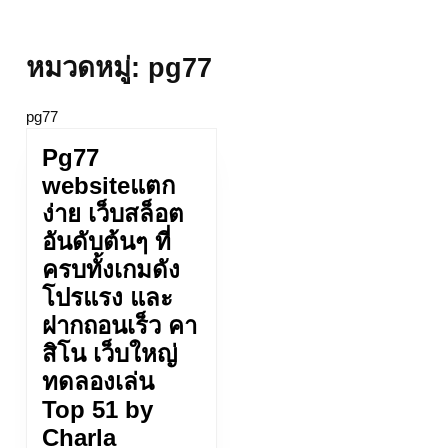
หมวดหมู่:
pg77
pg77
Pg77
websiteแตก
ง่าย เว็บสล็อต
อันดับต้นๆ ที่
ครบทั้งเกมดัง
โปรแรง และ
ฝากถอนเร็ว คา
สิโน เว็บใหญ่
ทดลองเล่น
Top 51 by
Charla