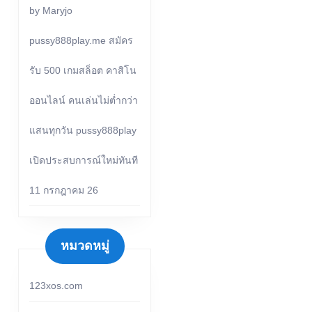
by Maryjo
pussy888play.me สมัคร
รับ 500 เกมสล็อต คาสิโน
ออนไลน์ คนเล่นไม่ต่ำกว่า
แสนทุกวัน pussy888play
เปิดประสบการณ์ใหม่ทันที
11 กรกฎาคม 26
หมวดหมู่
123xos.com