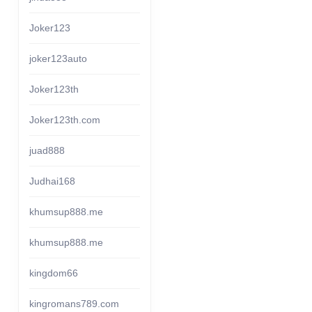
Joker123
joker123auto
Joker123th
Joker123th.com
juad888
Judhai168
khumsup888.me
khumsup888.me
kingdom66
kingromans789.com