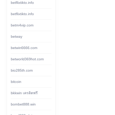
betflixtikto.info
betflixtikto.info
betm4vip.com
betway
betwin6666.com
betworld369hot.com
bio285th.com
bitcoin
bkkwin เครดิตฟรี
bombet888.win