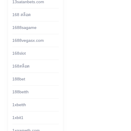
13satanbets.com
168 สล็อต
1688sagame
1688vegasx.com
168slot
168สล็อต
188bet
188betth
1xbetth
1xbit1
1xgameth.com