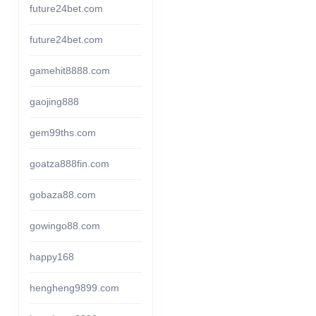
future24bet.com
future24bet.com
gamehit8888.com
gaojing888
gem99ths.com
goatza888fin.com
gobaza88.com
gowingo88.com
happy168
hengheng9899.com