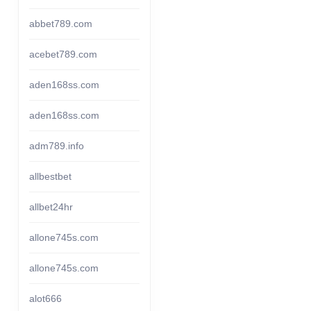
abbet789.com
acebet789.com
aden168ss.com
aden168ss.com
adm789.info
allbestbet
allbet24hr
allone745s.com
allone745s.com
alot666