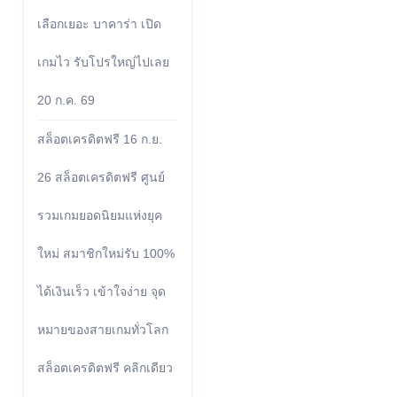
เลือกเยอะ บาคาร่า เปิด
เกมไว รับโปรใหญ่ไปเลย
20 ก.ค. 69
สล็อตเครดิตฟรี 16 ก.ย.
26 สล็อตเครดิตฟรี ศูนย์
รวมเกมยอดนิยมแห่งยุค
ใหม่ สมาชิกใหม่รับ 100%
ได้เงินเร็ว เข้าใจง่าย จุด
หมายของสายเกมทั่วโลก
สล็อตเครดิตฟรี คลิกเดียว