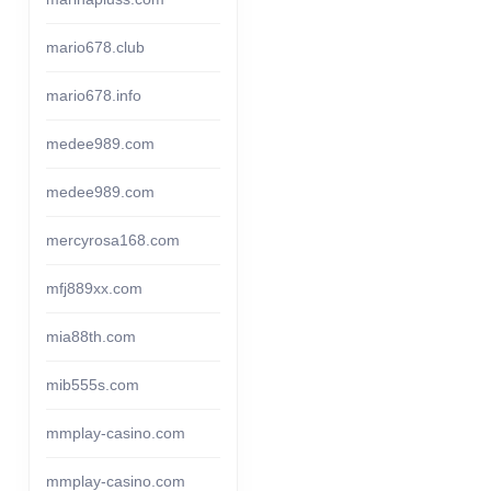
mario678.club
mario678.info
medee989.com
medee989.com
mercyrosa168.com
mfj889xx.com
mia88th.com
mib555s.com
mmplay-casino.com
mmplay-casino.com