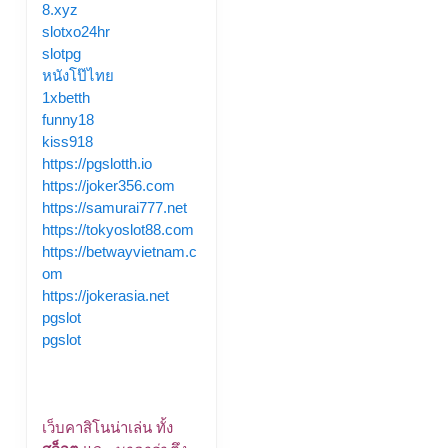
8.xyz
slotxo24hr
slotpg
หนังโป๊ไทย
1xbetth
funny18
kiss918
https://pgslotth.io
https://joker356.com
https://samurai777.net
https://tokyoslot88.com
https://betwayvietnam.c
om
https://jokerasia.net
pgslot
pgslot
เว็บคาสิโนน่าเล่น ทั้ง