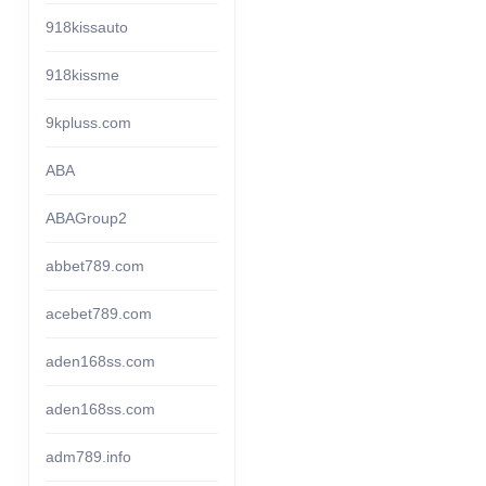
918kissauto
918kissme
9kpluss.com
ABA
ABAGroup2
abbet789.com
acebet789.com
aden168ss.com
aden168ss.com
adm789.info