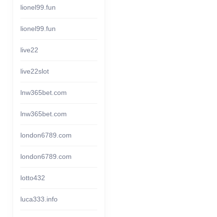
lionel99.fun
lionel99.fun
live22
live22slot
lnw365bet.com
lnw365bet.com
london6789.com
london6789.com
lotto432
luca333.info