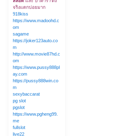
สล็อต
และ
บาคาร่า
ตึง
จริงแตกบ่อยมาก
918kiss
https://www.madoohd.c
om
sagame
https://joker123auto.co
m
http://www.movie87hd.c
om
https://www.pussy888pl
ay.com
https://pussy888win.co
m
sexybaccarat
pg slot
pgslot
https://www.pgheng99.
me
fullslot
live22