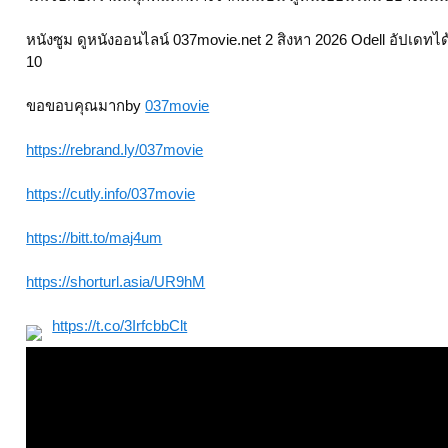
หนังซูม ดูหนังออนไลน์ 037movie.net 2 สิงหา 2026 Odell อัปเดท
10
ขอขอบคุณมากby
037movie
https://rebrand.ly/037movie
https://cutly.info/037movie
https://bitt.to/maj4um
https://shorturl.asia/UR9hM
https://t.co/3IrfcbbClt