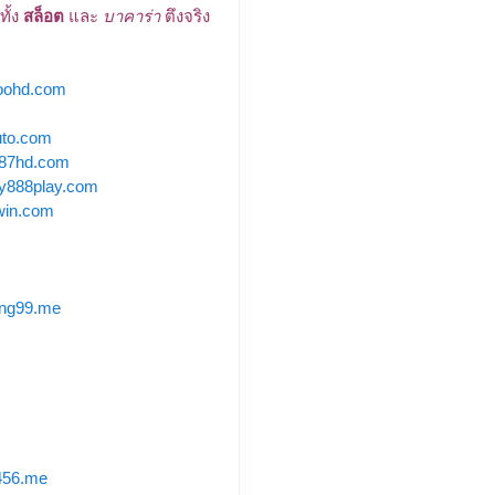
ทั้ง
สล็อต
และ
บาคาร่า
ตึงจริง
oohd.com
uto.com
e87hd.com
sy888play.com
win.com
eng99.me
456.me