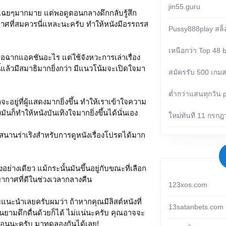
jin55.guru
ล้วเฉยๆมากมาย แต่พอดูตอนกลางดึกกลับรู้สึก
าศที่สมควรนี่แหละนะครับ ทำให้หนังมีอรรถรส
Pussy888play สล็
เหนือกว่า Top 48
หรือฉากแอคชันอะไร แต่ใช้จังหวะการเล่าเรื่อง
ี้แล้วมีสมาธิมากยิ่งกว่า มีแนวโน้มจะเปิดใจมา
สมัครรับ 500 เกม
ต่ำกว่าแสนทุกวัน
ะอยู่ที่ผู้แสดงมากยิ่งขึ้น ทำให้เราเข้าใจความ
ันก็ทำให้หนังบันเทิงใจมากยิ่งขึ้นได้นั่นเอง
ใหม่ทันที 11 กรก
กสนานร่าเริงสำหรับการดูหนังเรื่องโปรดได้มาก
่างเดียว แม้กระนั้นมันขึ้นอยู่กับขณะที่เลือก
ยากาศที่ดีในช่วงเวลากลางคืน
123xos.com
ผมแนะนำเลยครับผมว่า ถ้าหากคุณมีลิสต์หนังที่
13satanbets.com
นยามดึกดื่นด้วยก็ได้ ไม่แน่นะครับ คุณอาจจะ
่นอนนะครับ มาทดลองกันได้เลย!