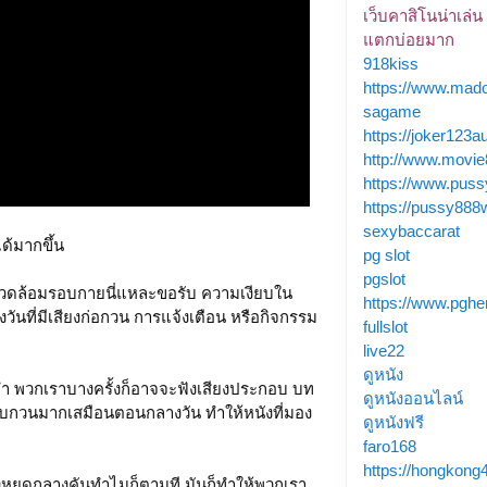
เว็บคาสิโนน่าเล่น 
แตกบ่อยมาก
918kiss
https://www.mad
sagame
https://joker123a
http://www.movi
https://www.pus
https://pussy888
sexybaccarat
ด้มากขึ้น
pg slot
pgslot
พแวดล้อมรอบกายนี่แหละขอรับ ความเงียบใน
https://www.pgh
นที่มีเสียงก่อกวน การแจ้งเตือน หรือกิจกรรม
fullslot
live22
ดูหนัง
ค่ำ พวกเราบางครั้งก็อาจจะฟังเสียงประกอบ บท
ดูหนังออนไลน์
ิ่งรบกวนมากเสมือนตอนกลางวัน ทำให้หนังที่มอง
ดูหนังฟรี
faro168
https://hongkong
องหยุดกลางคันทำไมก็ตามที มันก็ทำให้พวกเรา