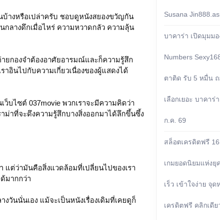
Susana Jin888.as
นบ้างหรือเปล่าครับ ชอบดูหนังสยองขวัญกัน
นกลางดึกเมื่อไหร่ ความหวาดกลัว ความลุ้น
บาคาร่า เปิดมุมม
Numbers Sexy168c
่ายกองจำต้องอาศัยอารมณ์และก็ความรู้สึก
ราอินไปกับความเกี่ยวเนื่องของผู้แสดงได้
ตาติด รับ 5 หมื่น ถ
เลือกเยอะ บาคาร่า
งบนเว็บไซต์ 037movie พวกเราจะมีความคิดว่า
่าที่จะดึงความรู้สึกบางสิ่งออกมาได้ลึกขึ้นซึ้ง
ก.ค. 69
สล็อตเครดิตฟรี 16
เกมยอดนิยมแห่งยุค
ลา แต่ว่ามันคือสิ่งแวดล้อมที่เปลี่ยนไปของเรา
ได้มากกว่า
เร็ว เข้าใจง่าย จ
ันนั่นเอง แม้จะเป็นหนังเรื่องเดิมที่เคยดูก็
เครดิตฟรี คลิกเดีย