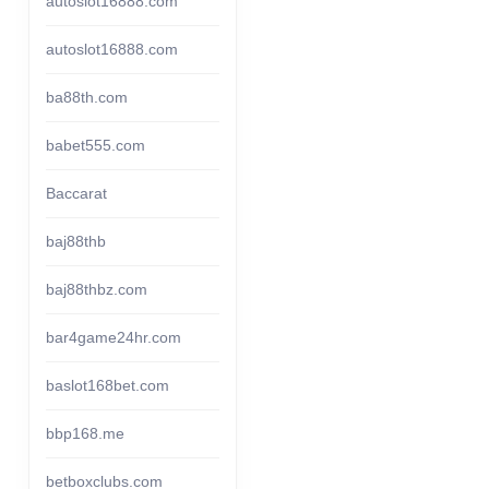
autoslot16888.com
autoslot16888.com
ba88th.com
babet555.com
Baccarat
baj88thb
baj88thbz.com
bar4game24hr.com
baslot168bet.com
bbp168.me
betboxclubs.com