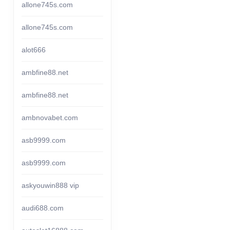
allone745s.com
allone745s.com
alot666
ambfine88.net
ambfine88.net
ambnovabet.com
asb9999.com
asb9999.com
askyouwin888 vip
audi688.com