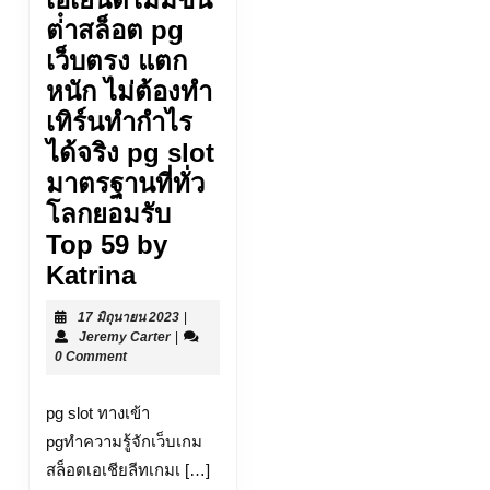
ไม่
ต่ําสล็อต pg
มี
เว็บตรง แตก
ขั้น
หนัก ไม่ต้องทำ
ต่ํา
เทิร์นทำกำไร
ทดลอง
ได้จริง pg slot
เล่น
มาตรฐานที่ทั่ว
สล็อต
โลกยอมรับ
pg
Top 59 by
ไม่
ทาง
Katrina
เด้ง
เข้า
เว็บ
17
17 มิถุนายน 2023
|
pg
Jeremy
มิถุนายน
Jeremy Carter
|
ตรง100%
Carter
2023
0 Comment
Leetgamers.asia
สล็อตpgเว็บ
3
ตรง
pg slot ทางเข้า
Aug
ดีกรี
pgทำความรู้จักเว็บเกม
2023
สล็อตเอเชียลีทเกมเ […]
เว็บ
pg