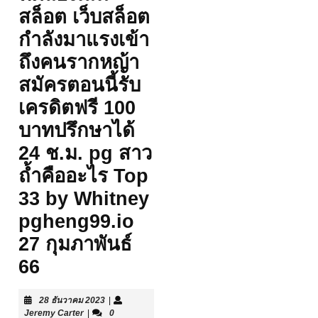
สล็อต เว็บสล็อต
กำลังมาแรงเข้า
ถึงคนรากหญ้า
สมัครตอนนี้รับ
เครดิตฟรี 100
บาทปรึกษาได้
24 ช.ม. pg สาว
ถ้ำคืออะไร Top
33 by Whitney
pgheng99.io
27 กุมภาพันธ์
66
28
28 ธันวาคม 2023
|
Jeremy
ธันวาคม
Jeremy Carter
|
0