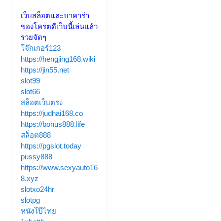
แตก
เว็บสล็อตและบาคาร่า
หนัก
ของโครตดีเว็บนี้เล่นแล้ว
รวยจัดๆ
ไม่
โจ๊กเกอร์123
ต้อง
https://hengjing168.wiki
ทำ
https://jin55.net
เทิร์
slot99
slot66
นทำ
สล็อตเว็บตรง
กำไร
https://judhai168.co
ได้
https://bonus888.life
สล็อต888
จริง
https://pgslot.today
pg
pussy888
slot
https://www.sexyauto16
มาตรฐาน
8.xyz
slotxo24hr
ที่
slotpg
ทั่ว
หนังโป๊ไทย
โลก