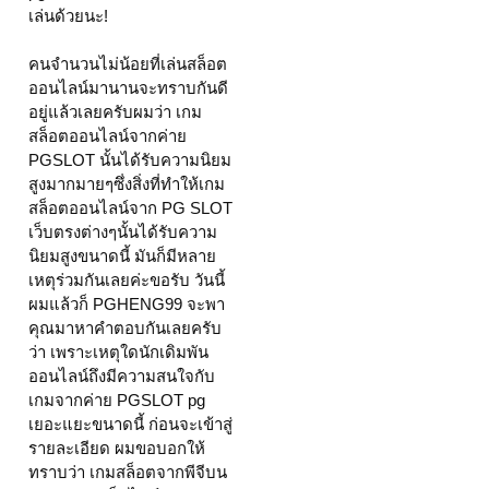
เล่นด้วยนะ!
คนจำนวนไม่น้อยที่เล่นสล็อต
ออนไลน์มานานจะทราบกันดี
อยู่แล้วเลยครับผมว่า เกม
สล็อตออนไลน์จากค่าย
PGSLOT นั้นได้รับความนิยม
สูงมากมายๆซึ่งสิ่งที่ทำให้เกม
สล็อตออนไลน์จาก PG SLOT
เว็บตรงต่างๆนั้นได้รับความ
นิยมสูงขนาดนี้ มันก็มีหลาย
เหตุร่วมกันเลยค่ะขอรับ วันนี้
ผมแล้วก็ PGHENG99 จะพา
คุณมาหาคำตอบกันเลยครับ
ว่า เพราะเหตุใดนักเดิมพัน
ออนไลน์ถึงมีความสนใจกับ
เกมจากค่าย PGSLOT pg
เยอะแยะขนาดนี้ ก่อนจะเข้าสู่
รายละเอียด ผมขอบอกให้
ทราบว่า เกมสล็อตจากพีจีบน