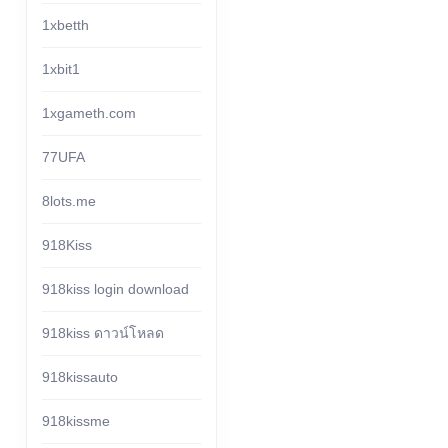
1xbetth
1xbit1
1xgameth.com
77UFA
8lots.me
918Kiss
918kiss login download
918kiss ดาวน์โหลด
918kissauto
918kissme