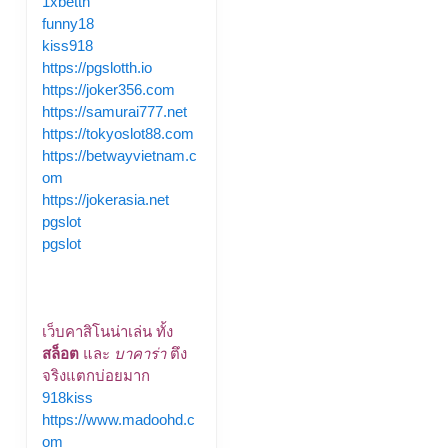
1xbetth
ยอมรับ
funny18
kiss918
Top
https://pgslotth.io
59
https://joker356.com
by
https://samurai777.net
https://tokyoslot88.com
Katrina
https://betwayvietnam.c
om
https://jokerasia.net
pgslot
pgslot
เว็บคาสิโนน่าเล่น ทั้ง
สล็อต
และ
บาคาร่า
ตึง
จริงแตกบ่อยมาก
918kiss
https://www.madoohd.c
om