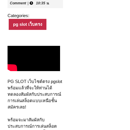
Carter
2023
Comment
|
10:35 น.
Categories:
pg slot เว็บตรง
PG SLOT เว็บไซต์ตรง pgslot
พร้อมแล้วที่จะให้ท่านได้
ทดลองสัมผัสกับประสบการณ์
การเล่นสล็อตแบบเหนือชั้น
สมัครเลย!
พร้อมจะมาสัมผัสกับ
ประสบการณ์การเล่นสล็อต