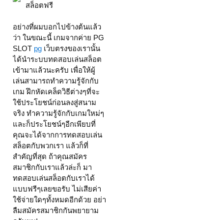
สล็อตฟรี
อย่างที่ผมบอกไปข้างต้นแล้ว
ว่า ในขณะนี้ เกมจากค่าย PG
SLOT
pg
เว็บตรงของเรานั้น
ได้นำระบบทดสอบเล่นสล็อต
เข้ามาแล้วนะครับ เพื่อให้ผู้
เล่นสามารถทำความรู้จักกับ
เกม ฝึกหัดเคล็ดวิธีต่างๆที่จะ
ใช้ประโยชน์ก่อนลงสู่สนาม
จริง ทำความรู้จักกับเกมใหม่ๆ
และก็ประโยชน์ๆอีกเพียบที่
คุณจะได้จากการทดสอบเล่น
สล็อตกับพวกเรา แล้วก็ที่
สำคัญที่สุด ถ้าคุณสมัคร
สมาชิกกับเราแล้วล่ะก็ มา
ทดสอบเล่นสล็อตกับเราได้
แบบฟรีๆเลยขอรับ ไม่เสียค่า
ใช้จ่ายใดๆทั้งหมดอีกด้วย อย่า
ลืมสมัครสมาชิกกันพยายาม