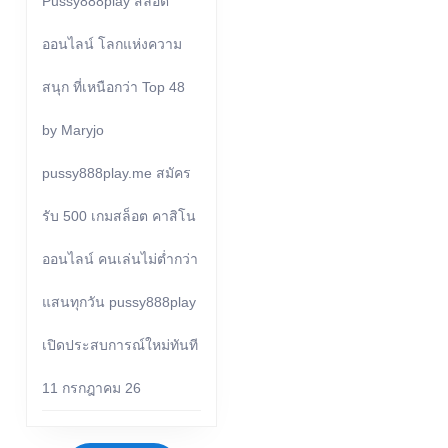
Pussy888play สล็อต
ออนไลน์ โลกแห่งความ
สนุก ที่เหนือกว่า Top 48
by Maryjo
pussy888play.me สมัคร
รับ 500 เกมสล็อต คาสิโน
ออนไลน์ คนเล่นไม่ต่ำกว่า
แสนทุกวัน pussy888play
เปิดประสบการณ์ใหม่ทันที
11 กรกฎาคม 26