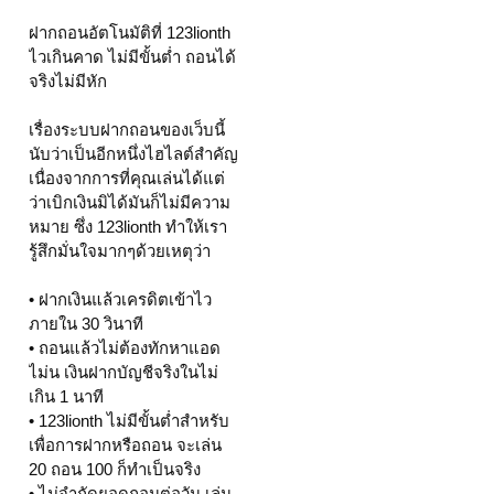
ฝากถอนอัตโนมัติที่ 123lionth
ไวเกินคาด ไม่มีขั้นต่ำ ถอนได้
จริงไม่มีหัก
เรื่องระบบฝากถอนของเว็บนี้
นับว่าเป็นอีกหนึ่งไฮไลต์สำคัญ
เนื่องจากการที่คุณเล่นได้แต่
ว่าเบิกเงินมิได้มันก็ไม่มีความ
หมาย ซึ่ง 123lionth ทำให้เรา
รู้สึกมั่นใจมากๆด้วยเหตุว่า
• ฝากเงินแล้วเครดิตเข้าไว
ภายใน 30 วินาที
• ถอนแล้วไม่ต้องทักหาแอด
ไม่น เงินฝากบัญชีจริงในไม่
เกิน 1 นาที
• 123lionth ไม่มีขั้นต่ำสำหรับ
เพื่อการฝากหรือถอน จะเล่น
20 ถอน 100 ก็ทำเป็นจริง
• ไม่จำกัดยอดถอนต่อวัน เล่น