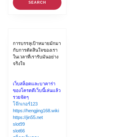
ช่วย
วอร์ม
ก่อน
ลงเงิน
จริง
การบรรลุเป้าหมายมักมา
เครดิต
กับการตัดสินใจของเรา
ฟรี
ในเวลาที่เรารับมันอย่าง
จริงใจ
Top
85
by
เว็บสล็อตและบาคาร่า
Stewart
ของโครตดีเว็บนี้เล่นแล้ว
รวยจัดๆ
Jin55.xyz
โจ๊กเกอร์123
27
https://hengjing168.wiki
มกราคม
https://jin55.net
2026
slot99
slot66
พนัน