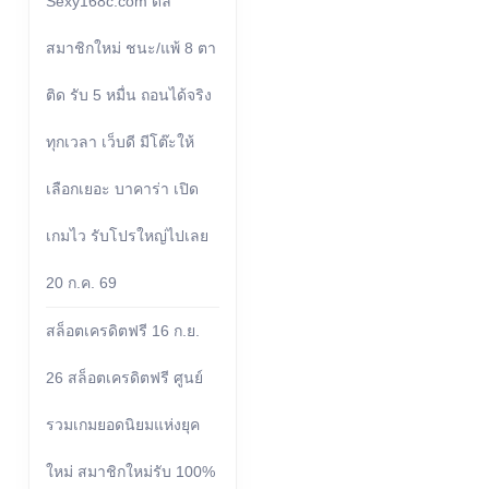
Sexy168c.com ดีล
สมาชิกใหม่ ชนะ/แพ้ 8 ตา
ติด รับ 5 หมื่น ถอนได้จริง
ทุกเวลา เว็บดี มีโต๊ะให้
เลือกเยอะ บาคาร่า เปิด
เกมไว รับโปรใหญ่ไปเลย
20 ก.ค. 69
สล็อตเครดิตฟรี 16 ก.ย.
26 สล็อตเครดิตฟรี ศูนย์
รวมเกมยอดนิยมแห่งยุค
ใหม่ สมาชิกใหม่รับ 100%