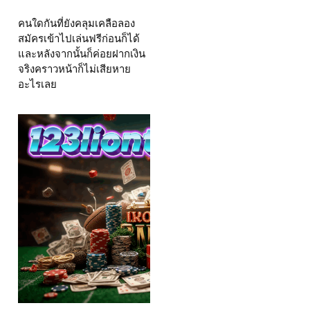
คนใดกันที่ยังคลุมเคลือลอง
สมัครเข้าไปเล่นฟรีก่อนก็ได้
และหลังจากนั้นก็ค่อยฝากเงิน
จริงคราวหน้าก็ไม่เสียหาย
อะไรเลย