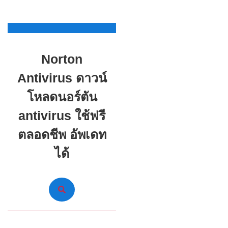
Skip
to
content
Norton
Skip
to
Antivirus ดาวน์
content
โหลดนอร์ตัน
antivirus ใช้ฟรี
ตลอดชีพ อัพเดท
ได้