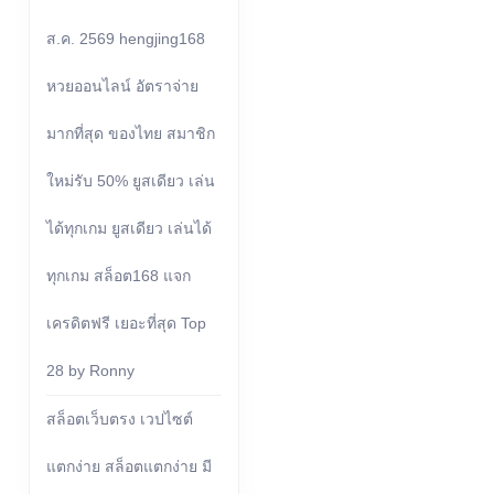
ส.ค. 2569 hengjing168
หวยออนไลน์ อัตราจ่าย
มากที่สุด ของไทย สมาชิก
ใหม่รับ 50% ยูสเดียว เล่น
ได้ทุกเกม ยูสเดียว เล่นได้
ทุกเกม สล็อต168 แจก
เครดิตฟรี เยอะที่สุด Top
28 by Ronny
สล็อตเว็บตรง เวปไซต์
แตกง่าย สล็อตแตกง่าย มี