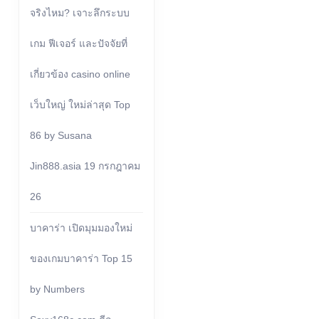
จริงไหม? เจาะลึกระบบ
เกม ฟีเจอร์ และปัจจัยที่
เกี่ยวข้อง casino online
เว็บใหญ่ ใหม่ล่าสุด Top
86 by Susana
Jin888.asia 19 กรกฎาคม
26
บาคาร่า เปิดมุมมองใหม่
ของเกมบาคาร่า Top 15
by Numbers