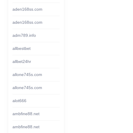
aden168ss.com
aden168ss.com
adm789.info
allbestbet
allbet24hr
allone745s.com
allone745s.com
alot666
ambfine88.net
ambfine88.net