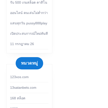
รับ 500 เกมสล็อต คาสิโน
ออนไลน์ คนเล่นไม่ต่ำกว่า
แสนทุกวัน pussy888play
เปิดประสบการณ์ใหม่ทันที
11 กรกฎาคม 26
หมวดหมู่
123xos.com
13satanbets.com
168 สล็อต