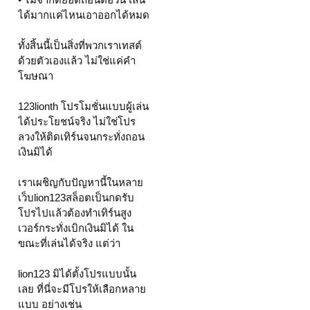
ได้มากแค่ไหนเอาออกได้หมด
ทั้งสิ้นนี้เป็นสิ่งที่พวกเราเทสต์
ด้วยตัวเองแล้ว ไม่ใช่แค่คำ
โฆษณา
123lionth โปรโมชั่นแบบผู้เล่น
ได้ประโยชน์จริง ไม่ใช่โปร
ลวงให้ติดเทิร์นจนกระทั่งถอน
เงินมิได้
เราเผชิญกับปัญหานี้ในหลาย
เว็บlion123สล็อตเป็นกดรับ
โปรไปแล้วต้องทำเทิร์นสูง
เวอร์กระทั่งเบิกเงินมิได้ ใน
ขณะที่เล่นได้จริง แต่ว่า
lion123 มิได้ตั้งโปรแบบนั้น
เลย ที่นี่จะมีโปรให้เลือกหลาย
แบบ อย่างเช่น