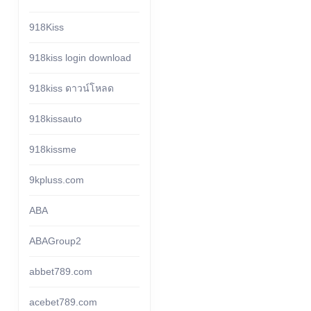
918Kiss
918kiss login download
918kiss ดาวน์โหลด
918kissauto
918kissme
9kpluss.com
ABA
ABAGroup2
abbet789.com
acebet789.com