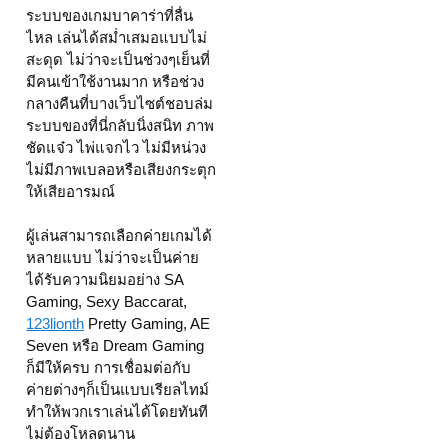
ระบบของเกมบาคาร่าที่ลื่น
ไหล เล่นได้สม่ำเสมอแบบไม่
สะดุด ไม่ว่าจะเป็นช่วงๆเย็นที่
มีคนเข้าใช้งานมาก หรือช่วง
กลางคืนที่บางเว็บไซต์ชอบล่ม
ระบบของที่นี่กลับนิ่งสนิท ภาพ
ชัดแจ๋ว ไพ่แจกไว ไม่มีหน่วง
ไม่มีภาพเบลอหรือเสียงกระตุก
ให้เสียอารมณ์
ผู้เล่นสามารถเลือกค่ายเกมได้
หลายแบบ ไม่ว่าจะเป็นค่าย
ได้รับความนิยมอย่าง SA
Gaming, Sexy Baccarat,
123lionth
Pretty Gaming, AE
Seven หรือ Dream Gaming
ก็มีให้ครบ การเชื่อมต่อกับ
ค่ายต่างๆก็เป็นแบบเรียลไทม์
ทำให้พวกเราเล่นได้โดยทันที
ไม่ต้องโหลดนาน