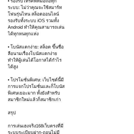
• รองรับโทรศัพท์มือถือทุก
ระบบ: ไม่ว่าคุณจะใช้สมาร์ท
โฟนรุ่นไหน สล็อตออนไลน์
รองรับทั้งระบบ iOS รวมทั้ง
Android ทำให้คุณสามารถเล่น
ได้ทุกหนทุกแห่ง
• โบนัสแตกง่าย: สล็อต ขึ้นชื่อ
ลือนามเรื่องโบนัสแตกง่าย
ทำให้ผู้เล่นได้โอกาสได้กำไร
ได้สูง
• โปรโมชั่นพิเศษ: เว็บไซต์นี้มี
การแจกโปรโมชั่นและก็โบนัส
พิเศษเยอะมาก ทั้งยังสำหรับ
สมาชิกใหม่แล้วก็สมาชิกเก่า
สรุป
การเล่นเฮงจริง168เว็บตรงที่มี
ระบบระเบียบฝาก-ถอนไม่มี