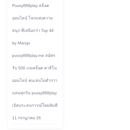
Pussy888play สล็อต
ออนไลน์ โลกแห่งความ
สนุก ที่เหนือกว่า Top 48
by Maryjo
pussy888play.me สมัคร
รับ 500 เกมสล็อต คาสิโน
ออนไลน์ คนเล่นไม่ต่ำกว่า
แสนทุกวัน pussy888play
เปิดประสบการณ์ใหม่ทันที
11 กรกฎาคม 26