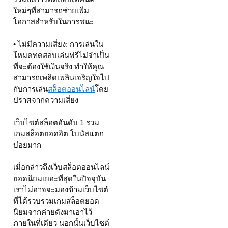
ใหม่ๆที่สามารถช่วยเพิ่ม
โอกาสสำหรับในการชนะ
• ไม่มีความเสี่ยง: การเล่นใน
โหมดทดสอบเล่นฟรีไม่จำเป็น
ที่จะต้องใช้เงินจริง ทำให้คุณ
สามารถเพลิดเพลินเจริญใจไป
กับการเล่น
สล็อตออนไลน์
โดย
ปราศจากความเสี่ยง
เว็บไซต์สล็อตอันดับ 1 รวม
เกมสล็อตยอดฮิต โบนัสแตก
บ่อยมาก
เมื่อกล่าวถึงเว็บสล็อตออนไลน์
ยอดนิยมเยอะที่สุดในปัจจุบัน
เราไม่อาจจะมองข้ามเว็บไซต์
ที่ได้รวบรวมเกมสล็อตยอด
นิยมจากค่ายดังมาเอาไว้
ภายในที่เดียว นอกนั้นเว็บไซต์