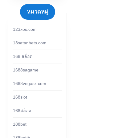
หมวดหมู่
123xos.com
13satanbets.com
168 สล็อต
1688sagame
1688vegasx.com
168slot
168สล็อต
188bet
188betth