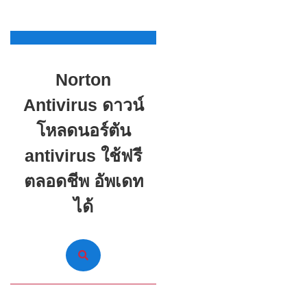
Skip
to
content
Norton
Skip
to
Antivirus ดาวน์
content
โหลดนอร์ตัน
antivirus ใช้ฟรี
ตลอดชีพ อัพเดท
ได้