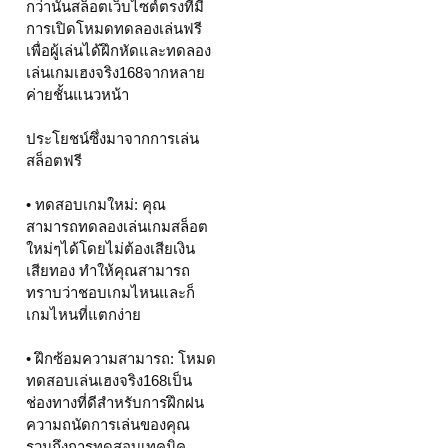
กว่านั้นสล็อตเว็บไซต์ตรงที่มี
การเปิดโหมดทดลองเล่นฟรี
เพื่อผู้เล่นได้ฝึกหัดและทดลอง
เล่นเกมเฮงจริง168จากหลาย
ค่ายชั้นแนวหน้า
ประโยชน์ซึ่งมาจากการเล่น
สล็อตฟรี
• ทดสอบเกมใหม่: คุณ
สามารถทดลองเล่นเกมสล็อต
ใหม่ๆได้โดยไม่ต้องเสียเงิน
เสียทอง ทำให้คุณสามารถ
ทราบว่าชอบเกมไหนและก็
เกมไหนที่แตกง่าย
• ฝึกซ้อมความสามารถ: โหมด
ทดสอบเล่นเฮงจริง168เป็น
ช่องทางที่ดีสำหรับการฝึกฝน
ความถนัดการเล่นของคุณ
รวมถึงการทดสอบเทคนิค