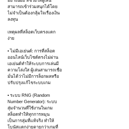
อย่างน้อย ที่ช่วยให้ผู้เล่น
สามารถเข้าร่วมสนุกได้โดย
ไม่จำเป็นต้องกลุ้มใจเรื่องเงิน
ลงทุน
เหตุผลที่สล็อตเว็บตรงแตก
ง่าย
• ไม่มีเอเย่นต์: การที่สล็อต
ออนไลน์เว็บไซต์ตรงไม่ผ่าน
เอเย่นต์ทำให้ระบบการเล่นมี
ความโล่งใส ผู้เล่นสามารถเชื่อ
มั่นได้ว่าไม่มีการล็อกผลหรือ
ปรับปรุงแก้ไขระบบเกม
• ระบบ RNG (Random
Number Generator): ระบบ
สุ่มจำนวนที่ใช้งานในเกม
สล็อตทำให้ทุกการหมุน
เป็นการสุ่มที่แท้จริง ทำให้
โบนัสแตกง่ายดายกว่าเกมที่