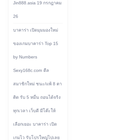
Jin888.asia 19 กรกฎาคม
26
บาคาร่า เปิดมุมมองใหม่
ของเกมบาคาร่า Top 15
by Numbers
Sexy168c.com ดีล
สมาชิกใหม่ ชนะ/แพ้ 8 ตา
ติด รับ 5 หมื่น ถอนได้จริง
ทุกเวลา เว็บดี มีโต๊ะให้
เลือกเยอะ บาคาร่า เปิด
เกมไว รับโปรใหญ่ไปเลย