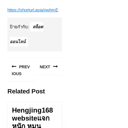
https://shorturl.asia/owhmE
ป้ายกำกับ:
สล็อต
ออนไลน์
แนะแนว
PREV
NEXT
เรื่อง
IOUS
Next
Previous
post:
Related Post
post:
Hengjing168
websiteแจก
หนัก หมุน