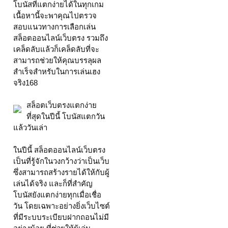
โบนัสที่แตกง่ายได้ในทุกเกม
เนื้อหานี้จะพาคุณไปตรวจ
สอบแนวทางการเลือกเล่น
สล็อตออนไลน์เว็บตรง รวมถึง
เคล็ดลับแล้วก็เคล็ดลับที่จะ
สามารถช่วยให้คุณบรรลุผล
สำเร็จสำหรับในการเล่นเฮง
จริง168
สล็อตเว็บตรงแตกง่าย
ที่สุดในปีนี้ โบนัสแตกวัน
แล้ววันเล่า
ในปีนี้ สล็อตออนไลน์เว็บตรง
เป็นที่รู้จักในวงกว้างว่าเป็นเว็บ
ซึ่งสามารถสร้างรายได้ให้กับผู้
เล่นได้จริง และก็ที่สำคัญ
โบนัสยังแตกง่ายทุกเมื่อเชื่อ
วัน โดยเฉพาะอย่างยิ่งเว็บไซต์
ที่มีระบบระเบียบฝากถอนไม่มี