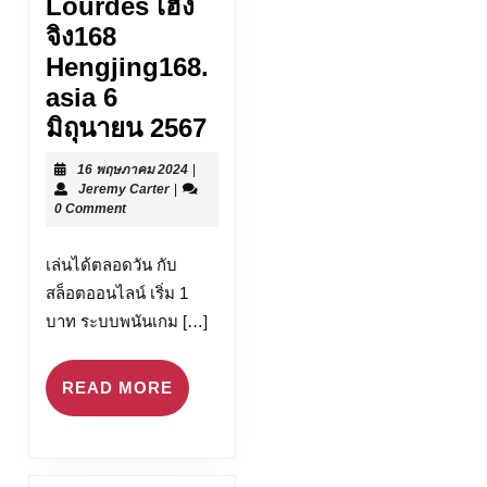
Lourdes เฮง
เครดิต
จิง168
ฟรี
Hengjing168.
Top
asia 6
92
เฮง
มิถุนายน 2567
by
จิง168
Angelika
16
16 พฤษภาคม 2024
|
websiteสล็อต168
Jeremy
พฤษภาคม
Jeremy Carter
|
สล็อต
Carter
2024
0 Comment
เว็บ
เครดิต
ตรง
ฟรี
เล่นได้ตลอดวัน กับ
พนัน
Hengjing168.wiki
สล็อตออนไลน์ เริ่ม 1
เว็บ
บาท ระบบพนันเกม […]
26
ตรง
March
เฮง
68
READ
READ MORE
จริง168
MORE
ใหม่
ล่าสุด