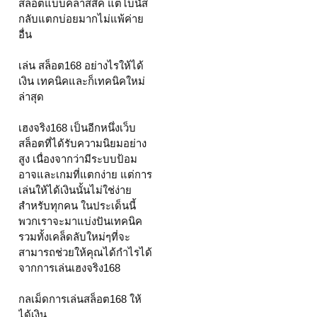
สล็อตแบบคลาสสิค แต่โบนัส
กลับแตกบ่อยมากไม่แพ้ค่าย
อื่น
เล่น สล็อต168 อย่างไรให้ได้
เงิน เทคนิคและก็เทคนิคใหม่
ล่าสุด
เฮงจริง168 เป็นอีกหนึ่งเว็บ
สล็อตที่ได้รับความนิยมอย่าง
สูง เนื่องจากว่ามีระบบป้อม
อาจและเกมที่แตกง่าย แต่การ
เล่นให้ได้เงินนั้นไม่ใช่ง่าย
สำหรับทุกคน ในประเด็นนี้
พวกเราจะมาแบ่งปันเทคนิค
รวมทั้งเคล็ดลับใหม่ๆที่จะ
สามารถช่วยให้คุณได้กำไรได้
จากการเล่นเฮงจริง168
กลเม็ดการเล่นสล็อต168 ให้
ได้เงิน