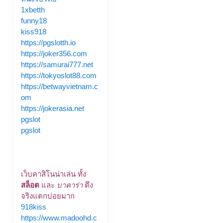
1xbetth
funny18
kiss918
https://pgslotth.io
https://joker356.com
https://samurai777.net
https://tokyoslot88.com
https://betwayvietnam.c
om
https://jokerasia.net
pgslot
pgslot
เว็บคาสิโนน่าเล่น ทั้ง
สล็อต
และ
บาคาร่า
ตึง
จริงแตกบ่อยมาก
918kiss
https://www.madoohd.c