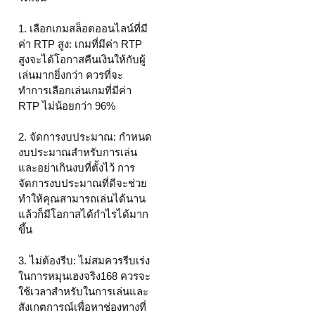
1. เลือกเกมสล็อตออนไลน์ที่มี
ค่า RTP สูง: เกมที่มีค่า RTP
สูงจะได้โอกาสคืนเงินให้กับผู้
เล่นมากยิ่งกว่า ควรที่จะ
ทำการเลือกเล่นเกมที่มีค่า
RTP ไม่น้อยกว่า 96%
2. จัดการงบประมาณ: กำหนด
งบประมาณสำหรับการเล่น
และอย่าเกินงบที่ตั้งไว้ การ
จัดการงบประมาณที่ดีจะช่วย
ทำให้คุณสามารถเล่นได้นาน
แล้วก็มีโอกาสได้กำไรได้มาก
ขึ้น
3. ไม่ต้องรีบ: ไม่สมควรรีบเร่ง
ในการหมุนเฮงจริง168 ควรจะ
ใช้เวลาสำหรับในการเล่นและ
สังเกตการณ์เพื่อหาช่องทางที่