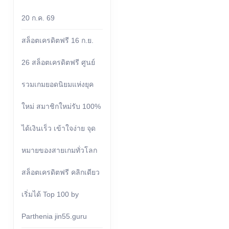
20 ก.ค. 69
สล็อตเครดิตฟรี 16 ก.ย.
26 สล็อตเครดิตฟรี ศูนย์
รวมเกมยอดนิยมแห่งยุค
ใหม่ สมาชิกใหม่รับ 100%
ได้เงินเร็ว เข้าใจง่าย จุด
หมายของสายเกมทั่วโลก
สล็อตเครดิตฟรี คลิกเดียว
เริ่มได้ Top 100 by
Parthenia jin55.guru