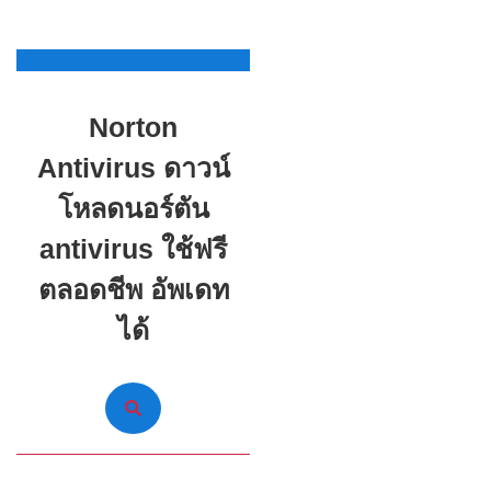
Skip
to
content
Norton
Skip
to
Antivirus ดาวน์
content
โหลดนอร์ตัน
antivirus ใช้ฟรี
ตลอดชีพ อัพเดท
ได้