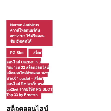
Norton Antivirus
ดาวน์โหลดนอร์ตัน
antivirus ใช้ฟรีตลอด
ชีพ อัพเดทได้
PG Slot
สล็อต
ออนไลน์ Up2bet.in 3
กันยายน 23 สล็อตออนไลน์
สล็อตpgใหม่ล่าสุดpg slot
ทางเข้า pgslot – สล็อต
ออนไลน์ ยิงปลาเว็บตรง
up2bet จากบริษัท PG SLOT
Top 33 by Ernesto
สล็อตออนไลน์