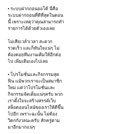
• ระบบฝากถอนออโต้ นี่คือ
ระบบฝากถอนที่ดีที่สุดในตอน
นี้ เพราะเหตุว่าคุณสามารถทำ
รายการได้ด้วยตัวเองเลย
ไม่เสียเวล่ำเวลา สะดวก
รวดเร็ว และก็ทันใจแน่ๆ ไม่
ต้องคอยทีมงานเติมให้อีกต่อ
ไป เพิ่มเติมเองไปเลย
• โปรโมชั่นและกิจกรรมสุด
ฟิน แม้พวกเราจะเป็นสมาชิก
ใหม่ แต่ว่าโปรโมชั่นและ
กิจกรรมจัดเต็มแน่ๆครับ พวก
เราตั้งใจจะสร้างสรรค์เว็บ
สล็อตออนไลน์ของเราให้ดีขึ้น
ไปอีก เพราะฉะนั้น ไม่ต้อง
วิตกกังวลนะครับ สักครู่ตาม
มาอีกมากแน่ๆ