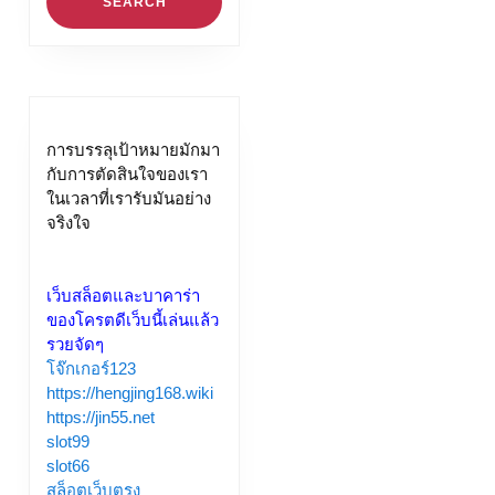
รับ
ทรู
วอ
เลท
ไม่
การบรรลุเป้าหมายมักมา
เด้ง
กับการตัดสินใจของเรา
ทาง
ในเวลาที่เรารับมันอย่าง
จริงใจ
เข้าpg
พร้อม
บริการ
เว็บสล็อตและบาคาร่า
24
ของโครตดีเว็บนี้เล่นแล้ว
รวยจัดๆ
ช.ม.
โจ๊กเกอร์123
Top
https://hengjing168.wiki
66
https://jin55.net
by
slot99
slot66
Patricia
สล็อตเว็บตรง