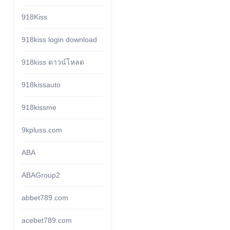
918Kiss
918kiss login download
918kiss ดาวน์โหลด
918kissauto
918kissme
9kpluss.com
ABA
ABAGroup2
abbet789.com
acebet789.com