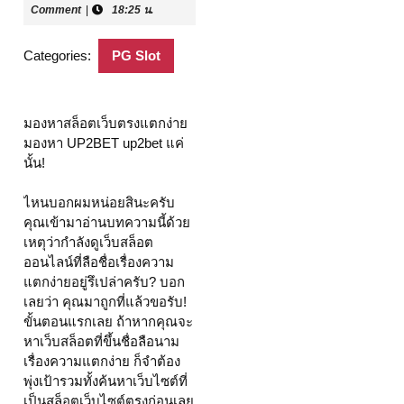
Carter
2023
Comment
|
18:25 น.
Categories:
PG Slot
มองหาสล็อตเว็บตรงแตกง่าย
มองหา UP2BET up2bet แค่
นั้น!
ไหนบอกผมหน่อยสินะครับ
คุณเข้ามาอ่านบทความนี้ด้วย
เหตุว่ากำลังดูเว็บสล็อต
ออนไลน์ที่ลือชื่อเรื่องความ
แตกง่ายอยู่รึเปล่าครับ? บอก
เลยว่า คุณมาถูกที่แล้วขอรับ!
ขั้นตอนแรกเลย ถ้าหากคุณจะ
หาเว็บสล็อตที่ขึ้นชื่อลือนาม
เรื่องความแตกง่าย ก็จำต้อง
พุ่งเป้ารวมทั้งค้นหาเว็บไซต์ที่
เป็นสล็อตเว็บไซต์ตรงก่อนเลย