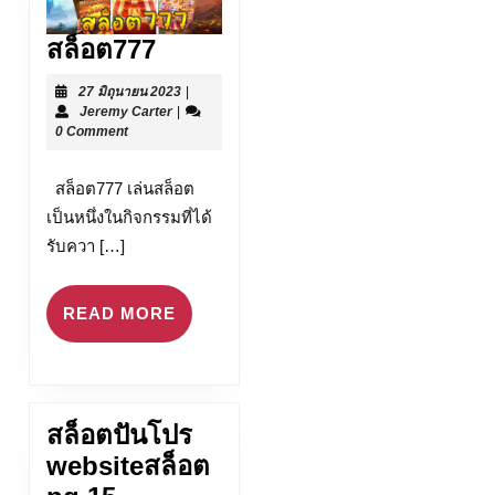
สล็อต777
สล็อต777
27
27 มิถุนายน 2023
|
Jeremy
มิถุนายน
Jeremy Carter
|
Carter
2023
0 Comment
สล็อต777 เล่นสล็อต
เป็นหนึ่งในกิจกรรมที่ได้
รับควา […]
READ
READ MORE
MORE
สล็อตปันโปร
websiteสล็อต