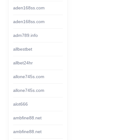
aden168ss.com
aden168ss.com
adm789.info
allbestbet
allbet24hr
allone745s.com
allone745s.com
alot666
ambfine88.net
ambfine88.net