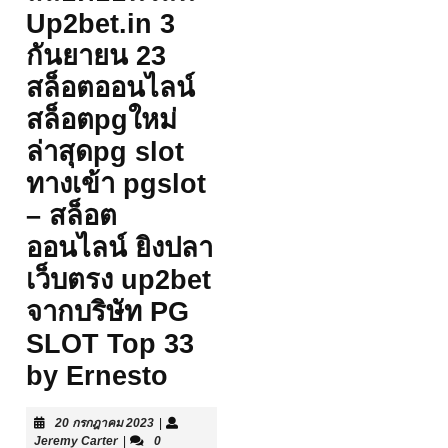
Up2bet.in 3
กันยายน 23
สล็อตออนไลน์
สล็อตpgใหม่
ล่าสุดpg slot
ทางเข้า pgslot
– สล็อต
ออนไลน์ ยิงปลา
เว็บตรง up2bet
จากบริษัท PG
SLOT Top 33
by Ernesto
20
20 กรกฎาคม 2023
|
Jeremy
กรกฎาคม
Jeremy Carter
|
0