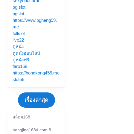
sexybaccarat
pg slot
pgslot
https://www.pgheng99.
me
fullslot
live22
ดูหนัง
ดูหนังออนไลน์
ดูหนังฟรี
faro168
https://hongkong456.me
slot66
เรื่องล่าสุด
สล็อต168
hengjing168d.com 8