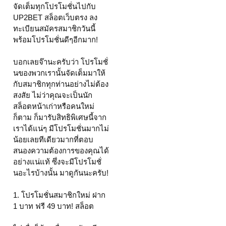
จัดเต็มทุกโปรโมชั่นไปกับ
UP2BET สล็อตเว็บตรง ลง
ทะเบียนสมัครสมาชิกวันนี้
พร้อมโปรโมชั่นดีๆอีกมาก!
บอกเลยจ๊านะครับว่า โปรโมชั่
นของพวกเรานั้นจัดเต็มมาให้
กับสมาชิกทุกท่านอย่างไม่ต้อง
สงสัย ไม่ว่าคุณจะเป็นนัก
สล็อตหน้าเก่าหรือคนใหม่
ก็ตาม ก็มารับสิทธิพิเศษนี้จาก
เราได้แน่ๆ มีโปรโมชั่นมากไม่
น้อยเลยทีเดียวมากที่ตอบ
สนองความต้องการของคุณได้
อย่างแน่แท้ ซึ่งจะมีโปรโมชั่
นอะไรบ้างนั้น มาดูกันนะครับ!
1. โปรโมชั่นสมาชิกใหม่ ฝาก
1 บาท ฟรี 49 บาท! สล็อต