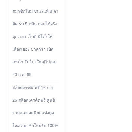
สมาชิกใหม่ ชนะ/แพ้ 8 ตา
ติด รับ 5 หมื่น ถอนได้จริง
ทุกเวลา เว็บดี มีโต๊ะให้
เลือกเยอะ บาคาร่า เปิด
เกมไว รับโปรใหญ่ไปเลย
20 ก.ค. 69
สล็อตเครดิตฟรี 16 ก.ย.
26 สล็อตเครดิตฟรี ศูนย์
รวมเกมยอดนิยมแห่งยุค
ใหม่ สมาชิกใหม่รับ 100%