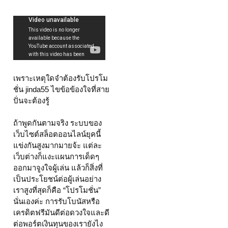
เพราะเหตุใดจำต้องรับโปรโม
ชั่น jinda55 ไขข้อข้องใจที่สาย
ปั่นจะต้องรู้
ถ้าพูดกันตามจริง ระบบของ
เว็บไซต์สล็อตออนไลน์ยุคนี้
แข่งกันสูงมากมายจ้ะ แต่ละ
เว็บต่างก็แงะแผนการเด็ดๆ
ออกมาจูงใจผู้เล่น แล้วก็สิ่งที่
เป็นประโยชน์ต่อผู้เล่นอย่าง
เราสูงที่สุดก็คือ “โปรโมชั่น”
นั่นเองค่ะ การรับโบนัสหรือ
เครดิตฟรีมันดีต่อดวงใจและดี
ต่อพอร์ตเงินทุนของเรายังไง