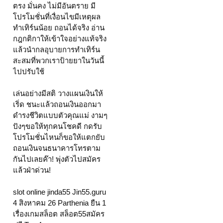
ตรง มั่นคง ไม่มีอันตราย มี
โปรโมชั่นที่เงื่อนไขมีเหตุผล
ทำเทิร์นน้อย ถอนได้จริง อ่าน
กฎกติกาให้เข้าใจอย่างแท้จริง
แล้วนำกลอุบายการทำเทิร์น
สะสมที่พวกเราป้ายยาในวันนี้
ไปปรับใช้
เล่นอย่างมีสติ วางแผนเงินให้
เริ่ด ชนะแล้วถอนเงินออกมา
ดำรงชีวิตแบบตัวคุณแม่ งามๆ
ปังๆขอให้ทุกคนโชคดี กดรับ
โปรโมชั่นไหนก็ขอให้แตกยับ
ถอนเงินจนธนาคารโทรตาม
กันไปเลยค๊า! พุ่งตัวไปสมัคร
แล้วฝ่าด่วน!
slot online jinda55 Jin55.guru
4 สิงหาคม 26 Parthenia ยืน 1
เรื่องเกมสล็อต สล็อต55สมัคร