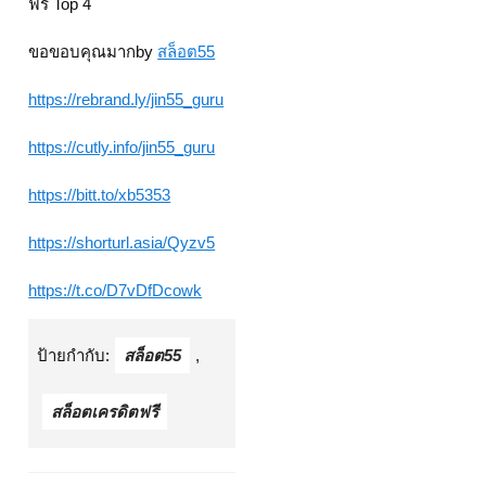
ฟรี Top 4
ขอขอบคุณมากby
สล็อต55
https://rebrand.ly/jin55_guru
https://cutly.info/jin55_guru
https://bitt.to/xb5353
https://shorturl.asia/Qyzv5
https://t.co/D7vDfDcowk
ป้ายกำกับ:
สล็อต55
,
สล็อตเครดิตฟรี
แนะแนว