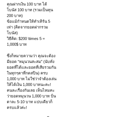
คุณฝากเงิน 100 บาท ได้
โบนัส 100 บาท (รวมเป็นทุน
200 บาท)
ข้อแม้กำหนดให้ทำเทิร์น 5
เท่า (คิดจากยอดฝากรวม
โบนัส)
วิธีคิด: $200 \times 5 =
1,000$ บาท
ซึ่งก็หมายความว่า คุณจะต้อง
มียอด “หมุนวนสะสม” (นับทั่ง
ยอดที่ได้และยอดที่เสียรวมกัน
ในทุกๆตาที่กดสปิน) ครบ
1,000 บาท ไม่ใช่ว่าจำต้องเล่น
ให้ได้เงิน 1,000 บาทนะคะ!
คนละเรื่องกันเลย เห็นไหมคะ
ว่ายอดหมุนวน 1,000 บาท ปั่น
ตาละ 5-10 บาท แปบเดียวก็
ครบแล้วค่ะ!