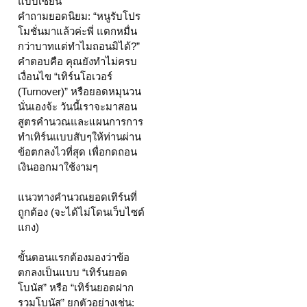
แบบเซียน
คำถามยอดนิยม: “หนูรับโปร
โมชั่นมาแล้วค่ะพี่ แตกหมื่น
กว่าบาทแต่ทำไมถอนมิได้?”
คำตอบคือ คุณยังทำไม่ครบ
เงื่อนไข “เทิร์นโอเวอร์
(Turnover)” หรือยอดหมุนวน
นั่นเองจ้ะ วันนี้เราจะมาสอน
สูตรคำนวณและแผนการการ
ทำเทิร์นแบบสับๆให้ท่านผ่าน
ข้อตกลงไวที่สุด เพื่อกดถอน
เงินออกมาใช้งามๆ
แนวทางคำนวณยอดเทิร์นที่
ถูกต้อง (จะได้ไม่โดนเว็บไซต์
แกง)
ขั้นตอนแรกต้องมองว่าข้อ
ตกลงเป็นแบบ “เทิร์นยอด
โบนัส” หรือ “เทิร์นยอดฝาก
รวมโบนัส” ยกตัวอย่างเช่น: