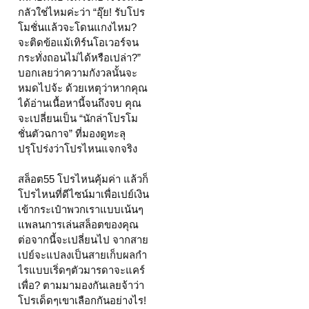
กลัวใช่ไหมค่ะว่า “อุ๊ย! รับโปร
โมชั่นแล้วจะโดนแกงไหม?
จะติดข้อแม้เทิร์นโอเวอร์จน
กระทั่งถอนไม่ได้หรือเปล่า?”
บอกเลยว่าความกังวลนั้นจะ
หมดไปจ้ะ ด้วยเหตุว่าหากคุณ
ได้อ่านเนื้อหานี้จนถึงจบ คุณ
จะเปลี่ยนเป็น “นักล่าโปรโม
ชั่นตัวฉกาจ” ที่มองดูทะลุ
ปรุโปร่งว่าโปรไหนแจกจริง
สล็อต55 โปรไหนคุ้มค่า แล้วก็
โปรไหนที่ดีไซน์มาเพื่อเปย์เงิน
เข้ากระเป๋าพวกเราแบบเน้นๆ
แพลนการเล่นสล็อตของคุณ
ต่อจากนี้จะเปลี่ยนไป จากสาย
เปย์จะแปลงเป็นสายเก็บผลกำ
ไรแบบเริ่ดๆตัวมารดาจะแคร์
เพื่อ? ตามมามองกันเลยจ้าว่า
โปรเด็ดๆเขาเลือกกันอย่างไร!