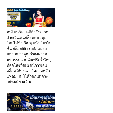
คนไหนกันแน่ที่กำลังจะกด
ฝากเงินเล่นสล็อตแบบดุ่ยๆ
โดยไม่ชำเลืองดูหน้า โปรโม
ชั่น สล็อต55 เลยสักหน่อย
บอกเลยว่าคุณกำลังพลาด
มหกรรมแจกเงินฟรีครั้งใหญ่
ที่สุดในชีวิต! ยุคนี้การเล่น
สล็อตให้ปังและก็ฉลาดหลัก
แหลม มันมิได้วัดกันที่ดวง
อย่างเดียวแล้วค่ะ