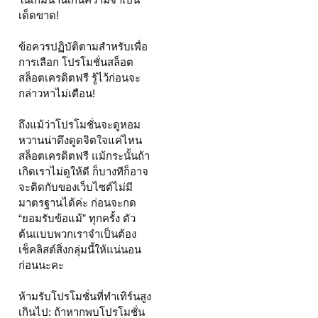
เด็ดขาด!
ข้อควรปฏิบัติตามสำหรับเพื่อ
การเลือก โปรโมชั่นสล็อต
สล็อตเครดิตฟรี รู้ไว้ก่อนจะ
กล่าวหาไม่เตือน!
ถึงแม้ว่าโปรโมชั่นจะดูหอม
หวานน่าดึงดูดจิตใจแค่ไหน
สล็อตเครดิตฟรี แม้กระนั้นถ้า
เกิดเราไม่ดูให้ดี ก็บางทีก็อาจ
จะติดกับของเว็บไซต์ไม่มี
มาตรฐานได้ค่ะ ก่อนจะกด
“ยอมรับข้อแม้” ทุกครั้ง ตัว
ต้นแบบพวกเราจำเป็นต้อง
เช็คลิสต์สิ่งกลุ่มนี้ให้แน่นอน
ก่อนนะคะ
ห้ามรับโปรโมชั่นที่ทำเทิร์นสูง
เกินไป: ถ้าหากพบโปรโมชั่น