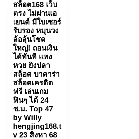
ผ่าน
สล็อต168 เว็บ
เอเย่นต์
ตรง ไม่ผ่านเอ
ไม่มี
เยนต์ มีใบเซอร์
ขั้น
รับรอง หมุนวง
ต่ำ
ล้อลุ้นโชค
ศูนย์
ใหญ่! ถอนเงิน
รวม
ได้ทันที แทง
เกม
หวย ยิงปลา
ที่
สล็อต บาคาร่า
ทำ
สล็อตเครดิต
กำไร
ฟรี เล่นเกม
สูงสุด
ฟินๆ ได้ 24
3
ช.ม. Top 47
ปี
by Willy
ซ้อน
hengjing168.t
สล็อต
สล็อต168
v 23 สิงหา 68