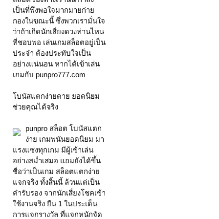
เป็นที่พึงพอใจมากมายก่าย
กองในขณะนี้ ซึ่งพวกเรามั่นใจ
ว่าถ้าเกิดนักเสี่ยงดวงท่านไหน
ที่ชอบพอ เล่นเกมสล็อตอยู่เป็น
ประจำ ต้องประทับใจเป็น
อย่างแน่นอน หากได้เข้าเล่น
เกมกับ punpro777.com
โบนัสแตกง่ายดาย ยอดนิยม
ช่วยคุณได้จริง
punpro สล็อต โบนัสแตก
ง่าย เกมพนันยอดนิยม มา
แรงแซงทุกเกม มีผู้เข้าเล่น
อย่างสม่ำเสมอ แถมยังได้ขึ้น
ชื่อว่าเป็นเกม สล็อตแตกง่าย
แจกจริง ทั้งสิ้นนี้ ล้วนแต่เป็น
คำรับรอง จากนักเสี่ยงโชคเข้า
ใช้งานจริง ยืน 1 ในประเด็น
การแจกรางวัล ที่แจกหนักจัด