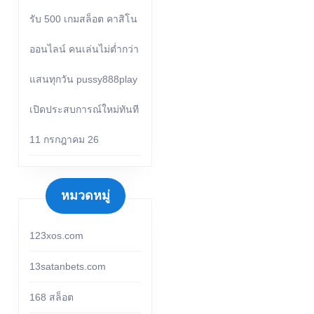
รับ 500 เกมสล็อต คาสิโน
ออนไลน์ คนเล่นไม่ต่ำกว่า
แสนทุกวัน pussy888play
เปิดประสบการณ์ใหม่ทันที
11 กรกฎาคม 26
หมวดหมู่
123xos.com
13satanbets.com
168 สล็อต