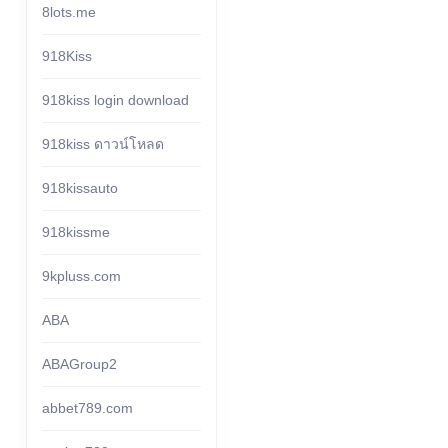
8lots.me
918Kiss
918kiss login download
918kiss ดาวน์โหลด
918kissauto
918kissme
9kpluss.com
ABA
ABAGroup2
abbet789.com