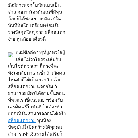
ยังมีการแจกโบนัสแบบเป็น
จำนวนมากใครกันแน่ที่มีทุน
น้อยก็ได้ช่องทางพนันได้ใน
ทันทีทันใด เตรียมพร้อมรับ
รางวัลชุดใหญ่จาก สล็อตแตก
ง่าย ทุนน้อย เดี๋ยวนี้
ยังมีข้อดีต่างๆที่ผูกหัวใจผู้
เล่น ไม่ว่าใครจะเล่นกับ
เว็บไซต์พวกเรา ก็ต่างพี่จะ
พึงใจกลับมาเล่นซ้ำ ถ้าเกิดคน
ไหนยังมิได้เป็นพวกกับ เว็บ
สล็อตแตกง่าย แจกจริง ก็
สามารถสมัครได้ตามขั้นตอน
ที่พวกเราชี้แนะเลย พร้อมรับ
เครดิตฟรีในทันที ไม่ต้องทำ
ยอดเทิร์น สามารถถอนได้จริง
สล็อตแตกง่าย
ทุนน้อย
ปัจจุบันนี้ เปิดกว้างให้ทุกคน
สามารถทำเงินรายได้เสริมก็