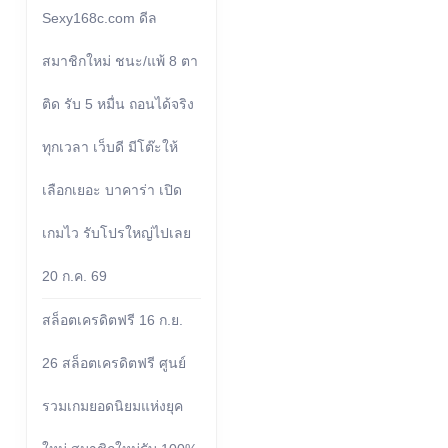
Sexy168c.com ดีล
สมาชิกใหม่ ชนะ/แพ้ 8 ตา
ติด รับ 5 หมื่น ถอนได้จริง
ทุกเวลา เว็บดี มีโต๊ะให้
เลือกเยอะ บาคาร่า เปิด
เกมไว รับโปรใหญ่ไปเลย
20 ก.ค. 69
สล็อตเครดิตฟรี 16 ก.ย.
26 สล็อตเครดิตฟรี ศูนย์
รวมเกมยอดนิยมแห่งยุค