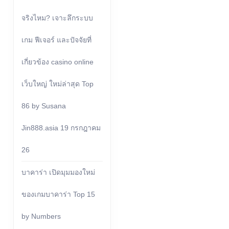
จริงไหม? เจาะลึกระบบ
เกม ฟีเจอร์ และปัจจัยที่
เกี่ยวข้อง casino online
เว็บใหญ่ ใหม่ล่าสุด Top
86 by Susana
Jin888.asia 19 กรกฎาคม
26
บาคาร่า เปิดมุมมองใหม่
ของเกมบาคาร่า Top 15
by Numbers