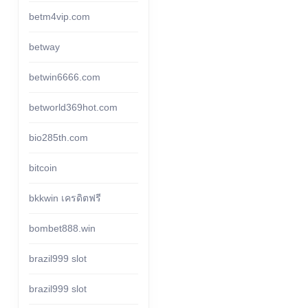
betm4vip.com
betway
betwin6666.com
betworld369hot.com
bio285th.com
bitcoin
bkkwin เครดิตฟรี
bombet888.win
brazil999 slot
brazil999 slot