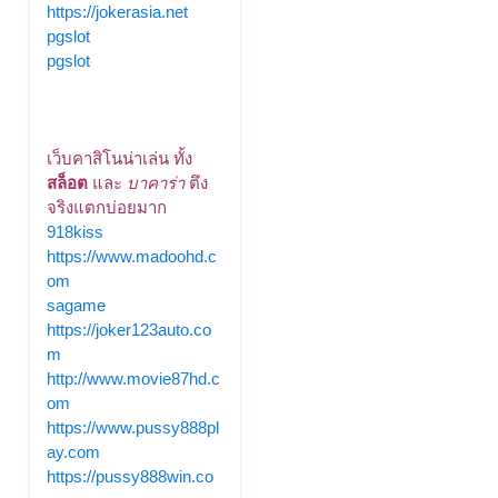
https://jokerasia.net
pgslot
pgslot
เว็บคาสิโนน่าเล่น ทั้ง
สล็อต
และ
บาคาร่า
ตึง
จริงแตกบ่อยมาก
918kiss
https://www.madoohd.c
om
sagame
https://joker123auto.co
m
http://www.movie87hd.c
om
https://www.pussy888pl
ay.com
https://pussy888win.co