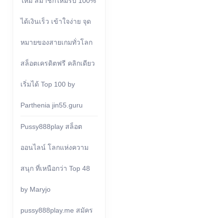
ใหม่ สมาชิกใหม่รับ 100%
ได้เงินเร็ว เข้าใจง่าย จุด
หมายของสายเกมทั่วโลก
สล็อตเครดิตฟรี คลิกเดียว
เริ่มได้ Top 100 by
Parthenia jin55.guru
Pussy888play สล็อต
ออนไลน์ โลกแห่งความ
สนุก ที่เหนือกว่า Top 48
by Maryjo
pussy888play.me สมัคร