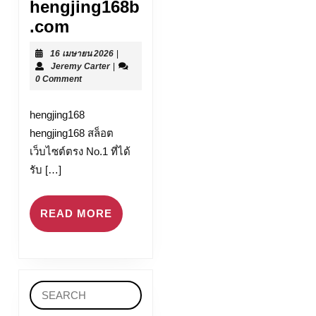
hengjing168b
สล็อต168
.com
28
16
16 เมษายน 2026
|
มิ.ย.
Jeremy
เมษายน
Jeremy Carter
|
Carter
2026
0 Comment
2569
สล็อต168
hengjing168
เว็บ
hengjing168 สล็อต
สล็อต
เว็บไซต์ตรง No.1 ที่ได้
มือ
รับ […]
อาชีพ
ผู้
READ
READ MORE
เล่น
MORE
เยอะ
ที่สุด
โบนัส
Search
ฟรี
for: