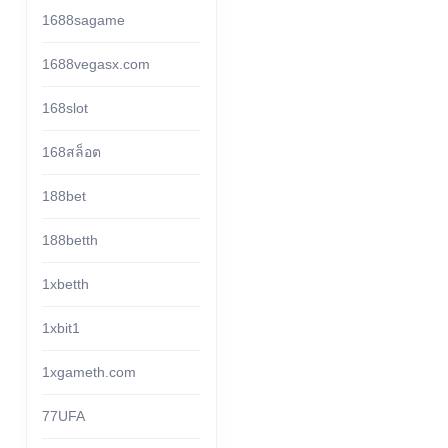
1688sagame
1688vegasx.com
168slot
168สล็อต
188bet
188betth
1xbetth
1xbit1
1xgameth.com
77UFA