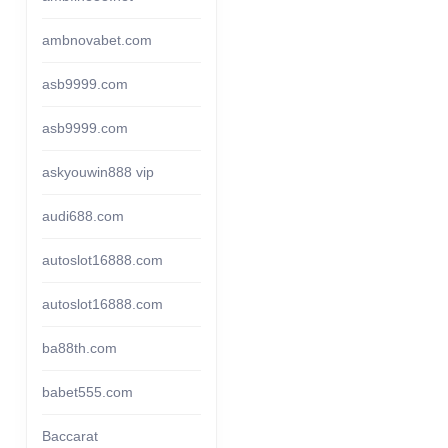
ambnovabet.com
asb9999.com
asb9999.com
askyouwin888 vip
audi688.com
autoslot16888.com
autoslot16888.com
ba88th.com
babet555.com
Baccarat