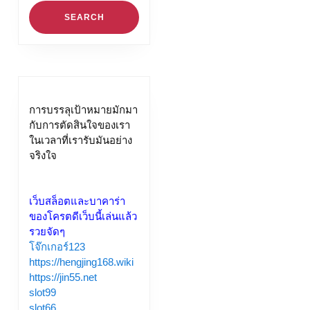
ไม่
ต้อง
ทำ
เทิร์น
รีวิว
เพจ
การบรรลุเป้าหมายมักมา
5
กับการตัดสินใจของเรา
ดาว
ในเวลาที่เรารับมันอย่าง
จริงใจ
ไม่มี
หน้า
ม้า
เว็บสล็อตและบาคาร่า
Pgslot
ของโครตดีเว็บนี้เล่นแล้ว
รวยจัดๆ
,
โจ๊กเกอร์123
Slotxo
https://hengjing168.wiki
,
https://jin55.net
slot99
Joker
slot66