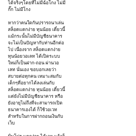
ได้จริงๆโดยที่ไม่มีฉ้อโกง ไม่มี
กั๊ก ไม่มีโกง
หากว่าคนใดกันปรารถนาเล่น
สล็อตแตกง่าย ทุนน้อย เดี๋ยวนี้
แม้กระนั้นไม่มีบัญชีธนาคาร
จะไม่เป็นปัญหากับท่านอีกต่อ
ไป เนื่องจาก สล็อตแตกง่าย
ทุนน้อยวอเลท ได้เปิดระบบ
ใหม่ก็เป็นฝาก-ถอน ผ่านวอ
เลท นั่นเอง ขอบอกเลยว่า
สบายต่อทุกคน เหมาะสมกับ
เด็กๆที่อยากได้ลงเล่นกับ
สล็อตแตกง่าย ทุนน้อย เดี๋ยวนี้
แต่ยังไม่มีบัญชีธนาคาร หรือ
ยังอายุไม่ถึงที่จะสามารถเปิด
ธนาคารเองได้ ก็ใช้วอเวท
สำหรับในการฝากถอนเงินกับ
เว็บ