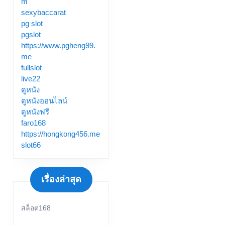
m
sexybaccarat
pg slot
pgslot
https://www.pgheng99.
me
fullslot
live22
ดูหนัง
ดูหนังออนไลน์
ดูหนังฟรี
faro168
https://hongkong456.me
slot66
เรื่องล่าสุด
สล็อต168