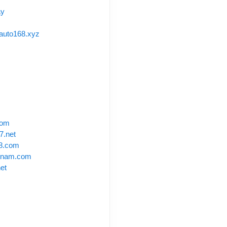
ay
auto168.xyz
com
7.net
88.com
etnam.com
net