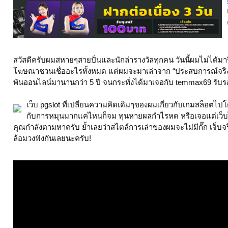
สวัสดีครับผมสหายๆสายปั่นและนักล่ารางวัลทุกคน วันนี้ผมไม่ได้ม
โฆษณาชวนเชื่ออะไรทั้งหมด แต่ผมจะมาเล่าจาก “ประสบการณ์จริง
พันออนไลน์มานานกว่า 5 ปี จนกระทั่งได้มาเจอกับ temmax69 รับ
เว็บ pgslot ที่เปลี่ยนความคิดเดิมๆของผมเกี่ยวกับเกมสล็อตไปโดยส
กับการหมุนมากแค่ไหนก็จม ทุนหายผลกำไรหด หรือเจอแต่เว็บไซต์เ
คุณกำลังตามหาครับ ย้ำเลยว่าสไตล์การเล่าของผมจะไม่มีกั๊ก เจ็บ
ล้อมวงฟังกันเลยนะครับ!