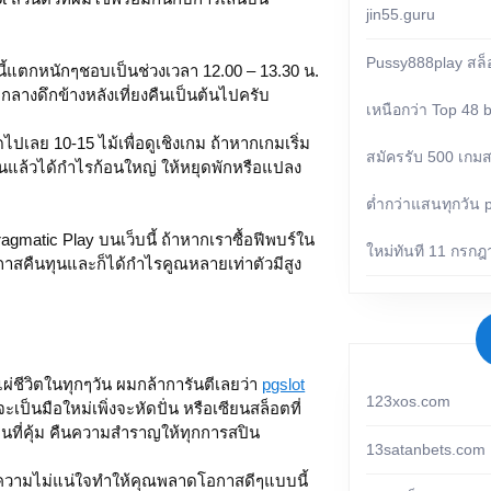
jin55.guru
Pussy888play สล็
งนี้แตกหนักๆชอบเป็นช่วงเวลา 12.00 – 13.30 น.
ลางดึกข้างหลังเที่ยงคืนเป็นต้นไปครับ
เหนือกว่า Top 48
ดไปเลย 10-15 ไม้เพื่อดูเชิงเกม ถ้าหากเกมเริ่ม
สมัครรับ 500 เกม
สปินแล้วได้กำไรก้อนใหญ่ ให้หยุดพักหรือแปลง
ต่ำกว่าแสนทุกวัน
agmatic Play บนเว็บนี้ ถ้าหากเราซื้อฟีพบร์ใน
ใหม่ทันที 11 กรก
กาสคืนทุนและก็ได้กำไรคูณหลายเท่าตัวมีสูง
ผ่ชีวิตในทุกๆวัน ผมกล้าการันตีเลยว่า
pgslot
123xos.com
เป็นมือใหม่เพิ่งจะหัดปั่น หรือเซียนสล็อตที่
ทนที่คุ้ม คืนความสำราญให้ทุกการสปิน
13satanbets.com
ห้ความไม่แน่ใจทำให้คุณพลาดโอกาสดีๆแบบนี้