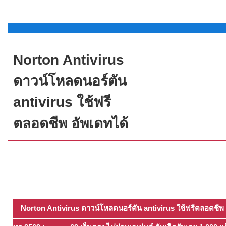
Skip
to
content
Norton Antivirus
Skip
to
ดาวน์โหลดนอร์ตัน
content
antivirus ใช้ฟรี
ตลอดชีพ อัพเดทได้
Norton Antivirus ดาวน์โหลดนอร์ตัน antivirus ใช้ฟรีตลอดชีพ 