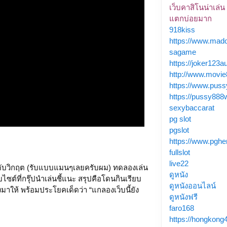
เว็บคาสิโนน่าเล่น 
แตกบ่อยมาก
918kiss
https://www.mad
sagame
https://joker123a
http://www.movi
https://www.pus
https://pussy888
sexybaccarat
pg slot
pgslot
https://www.pgh
fullslot
live22
ระดับวิกฤต (รับแบบแมนๆเลยครับผม) ทดลองเล่น
ดูหนัง
ซต์ที่กรุ๊ปนำเล่นชี้แนะ สรุปคือโดนกินเรียบ
ดูหนังออนไลน์
่งมาให้ พร้อมประโยคเด็ดว่า “แกลองเว็บนี้ยัง
ดูหนังฟรี
faro168
https://hongkong