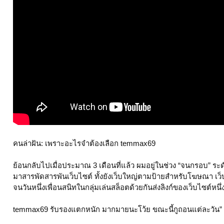
คนล่าฝัน: เพราะอะไรจำต้องเลือก temmax69
ย้อนกลับไปเมื่อประมาณ 3 เดือนที่แล้ว ผมอยู่ในช่วง “จนกรอบ” 
มาสารพัดสารพันเว็บไซต์ ทั้งยังเว็บใหญ่ตามป้ายสำหรับโฆษณา เว็บไ
จนวันหนึ่งเพื่อนสนิทในกลุ่มเล่นสล็อตด้วยกันส่งลิงก์ของเว็บไซต์หนึ
temmax69 รับรองแตกหนัก มากมายนะโว้ย ขณะนี้กูถอนแต่ละวัน”