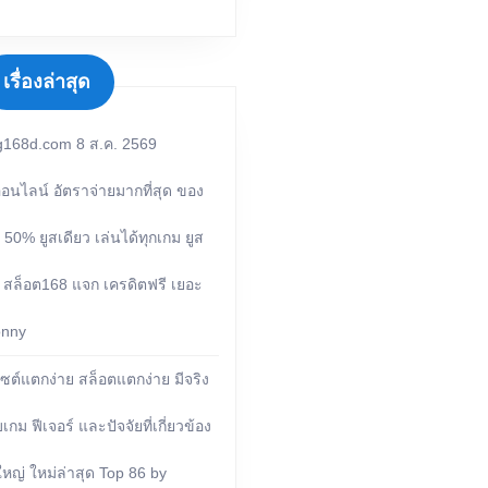
เรื่องล่าสุด
g168d.com 8 ส.ค. 2569
นไลน์ อัตราจ่ายมากที่สุด ของ
50% ยูสเดียว เล่นได้ทุกเกม ยูส
กม สล็อต168 แจก เครดิตฟรี เยอะ
onny
ซต์แตกง่าย สล็อตแตกง่าย มีจริง
ม ฟีเจอร์ และปัจจัยที่เกี่ยวข้อง
ใหญ่ ใหม่ล่าสุด Top 86 by