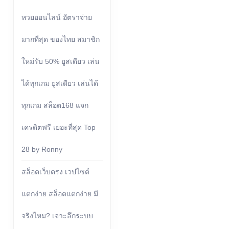
หวยออนไลน์ อัตราจ่าย
มากที่สุด ของไทย สมาชิก
ใหม่รับ 50% ยูสเดียว เล่น
ได้ทุกเกม ยูสเดียว เล่นได้
ทุกเกม สล็อต168 แจก
เครดิตฟรี เยอะที่สุด Top
28 by Ronny
สล็อตเว็บตรง เวปไซต์
แตกง่าย สล็อตแตกง่าย มี
จริงไหม? เจาะลึกระบบ