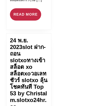
22
ตรง
OCT
แตก
2024
READ
READ MORE
หนัก
MORE
เว็บไซต์
แจก
หนัก
24 พ.ย.
casinoเว็บ
2023slot ฝาก-
แม่
ถอน
สล็อต
slotxoทางเข้า
เครดิต
สล็อต xo
ฟรี
สล็อตxoวอเลท
ใหม่
ชัวร์ slotxo ลุ้น
ล่าสุด
โชคทันที Top
Top
53 by Christal
51
m.slotxo24hr.
by