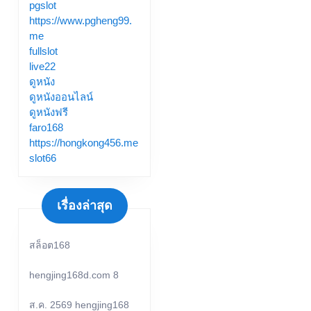
pgslot
https://www.pgheng99.
me
fullslot
live22
ดูหนัง
ดูหนังออนไลน์
ดูหนังฟรี
faro168
https://hongkong456.me
slot66
เรื่องล่าสุด
สล็อต168
hengjing168d.com 8
ส.ค. 2569 hengjing168