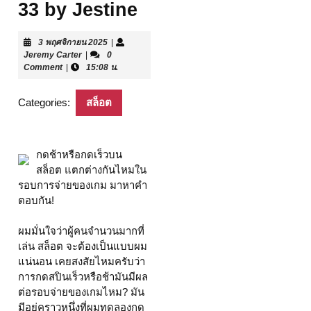
33 by Jestine
3
3 พฤศจิกายน 2025
|
Jeremy
พฤศจิกายน
Jeremy Carter
|
0
Carter
2025
Comment
|
15:08 น.
Categories:
สล็อต
กดช้าหรือกดเร็วบน
สล็อต แตกต่างกันไหมใน
รอบการจ่ายของเกม มาหาคำ
ตอบกัน!
ผมมั่นใจว่าผู้คนจำนวนมากที่
เล่น สล็อต จะต้องเป็นแบบผม
แน่นอน เคยสงสัยไหมครับว่า
การกดสปินเร็วหรือช้ามันมีผล
ต่อรอบจ่ายของเกมไหม? มัน
มีอยู่คราวหนึ่งที่ผมทดลองกด