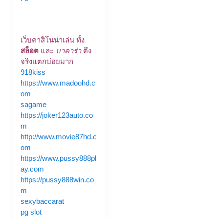
เว็บคาสิโนน่าเล่น ทั้ง
สล็อต
และ
บาคาร่า
ตึง
จริงแตกบ่อยมาก
918kiss
https://www.madoohd.c
om
sagame
https://joker123auto.co
m
http://www.movie87hd.c
om
https://www.pussy888pl
ay.com
https://pussy888win.co
m
sexybaccarat
pg slot