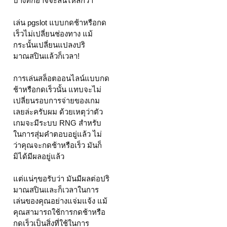
บางทีก็อาจจะลื่นไหลกว่า
เล่น pgslot แบบกดช้าหรือกด
เร็วไม่เปลี่ยนช่องทาง แม้
กระนั้นเปลี่ยนแปลงปริ
มาณสปินแล้วก็เวลา!
การเล่นสล็อตออนไลน์แบบกด
ช้าหรือกดเร็วนั้น แทบจะไม่
เปลี่ยนรอบการจ่ายของเกม
เลยล่ะครับผม ด้วยเหตุว่าตัว
เกมจะมีระบบ RNG สำหรับ
ในการสุ่มคำตอบอยู่แล้ว ไม่
ว่าคุณจะกดช้าหรือเร็ว มันก็
มิได้มีผลอยู่แล้ว
แต่แน่ๆขอรับว่า มันมีผลต่อปริ
มาณสปินและก็เวลาในการ
เล่นของคุณอย่างแจ่มแจ้ง แม้
คุณสามารถใช้การกดช้าหรือ
กดเร็วเป็นสิ่งที่ใช้ในการ