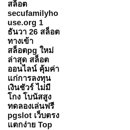
สล็อต
secufamilyho
use.org 1
ธันวา 26 สล็อต
ทางเข้า
สล็อตpg ใหม่
ล่าสุด สล็อต
ออนไลน์ คุ้มค่า
แก่การลงทุน
เงินชัวร์ ไม่มี
โกง โบนัสสูง
ทดลองเล่นฟรี
pgslot เว็บตรง
แตกง่าย Top