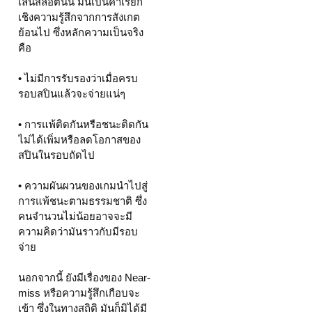
เล่นสล็อตนั้น มันเป็นคำเรียก
เชิงความรู้สึกจากการสังเกต
ย้อนไป ซึ่งหลักความเป็นจริง
คือ
• ไม่มีการรับรองว่าเมื่อครบ
รอบสปินแล้วจะจ่ายแน่ๆ
• การแพ้ติดกันหรือชนะติดกัน
ไม่ได้เพิ่มหรือลดโอกาสของ
สปินในรอบถัดไป
• ความผันผวนของเกมนำไปสู่
การแพ้ชนะตามธรรมชาติ ซึ่ง
คนจำนวนไม่น้อยอาจจะมี
ความคิดว่ามันราวกับมีรอบ
จ่าย
นอกจากนี้ ยังมีเรื่องของ Near-
miss หรือความรู้สึกเกือบจะ
เข้า ซึ่งในทางสถิติ มันก็มิได้มี