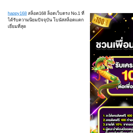
happy168
สล็อต168 ล็อตเว็บตรง No.1 ที่
ได้รับความนิยมปัจจุบัน โบนัสสล็อตแตก
เยี่ยมที่สุด