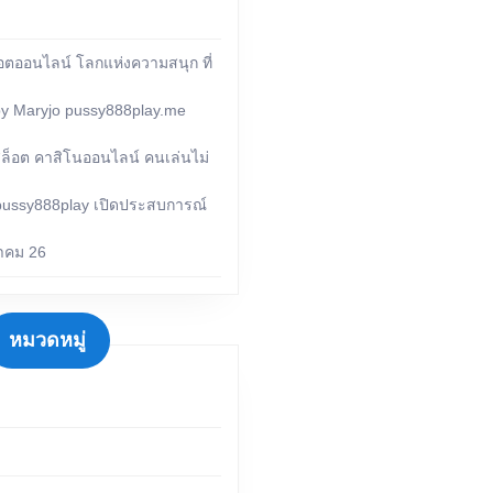
อตออนไลน์ โลกแห่งความสนุก ที่
 by Maryjo pussy888play.me
สล็อต คาสิโนออนไลน์ คนเล่นไม่
 pussy888play เปิดประสบการณ์
ฎาคม 26
หมวดหมู่