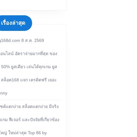
เรื่องล่าสุด
g168d.com 8 ส.ค. 2569
นไลน์ อัตราจ่ายมากที่สุด ของ
50% ยูสเดียว เล่นได้ทุกเกม ยูส
กม สล็อต168 แจก เครดิตฟรี เยอะ
onny
ซต์แตกง่าย สล็อตแตกง่าย มีจริง
ม ฟีเจอร์ และปัจจัยที่เกี่ยวข้อง
ใหญ่ ใหม่ล่าสุด Top 86 by