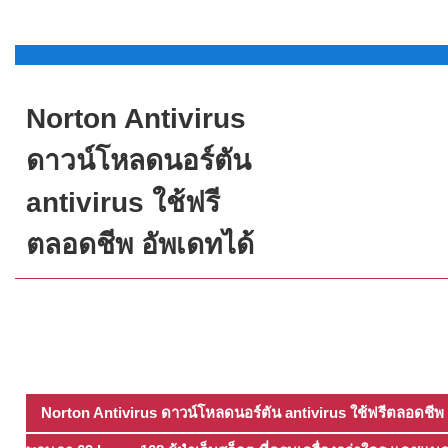
Skip
to
content
Norton Antivirus
Skip
to
ดาวน์โหลดนอร์ตัน
content
antivirus ใช้ฟรี
ตลอดชีพ อัพเดทได้
Norton Antivirus ดาวน์โหลดนอร์ตัน antivirus ใช้ฟรีตลอดชีพ 