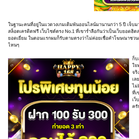
ในฐานะคนที่อยู่ในแวดวงเกมเดิมพันออนไลน์มานานกว่า 5 ปี เจ็บม
สล็อตเครดิตฟรี เว็บไซต์ตรง No.1 ที่เขาร่ำลือกันว่าเป็นเว็บยอดฮิตล
ยอดเยี่ยม ในตอนแรกผมก็รับตามตรงว่าไม่ค่อยเชื่อคำโฆษณาชวนเชื่
ไหนๆ
ก็บ
ใจ
จริ
เล
ไม่
ที่
เว็
ครั