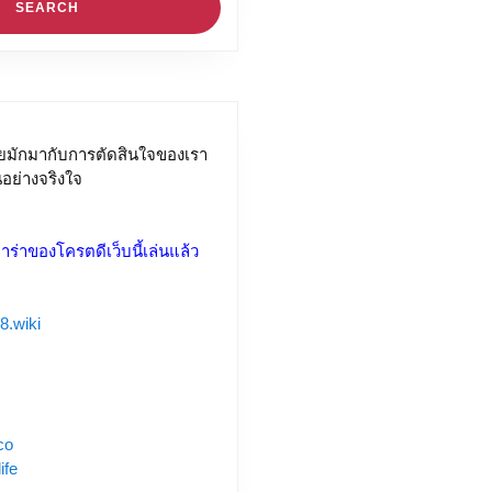
ยมักมากับการตัดสินใจของเรา
นอย่างจริงใจ
ร่าของโครตดีเว็บนี้เล่นแล้ว
8.wiki
co
ife