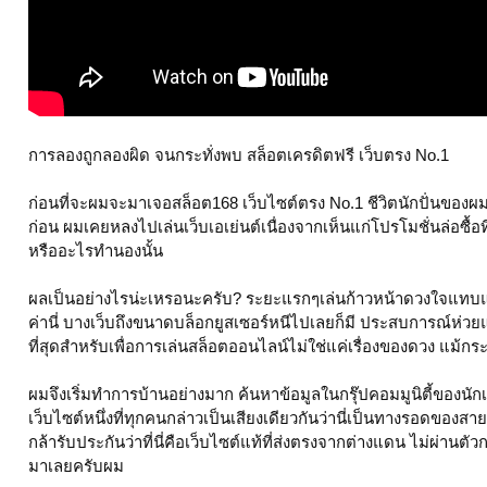
การลองถูกลองผิด จนกระทั่งพบ สล็อตเครดิตฟรี เว็บตรง No.1
ก่อนที่จะผมจะมาเจอสล็อต168 เว็บไซต์ตรง No.1 ชีวิตนักปั่นของผมเ
ก่อน ผมเคยหลงไปเล่นเว็บเอเย่นต์เนื่องจากเห็นแก่โปรโมชั่นล่อซื้อท
หรืออะไรทำนองนั้น
ผลเป็นอย่างไรน่ะเหรอนะครับ? ระยะแรกๆเล่นก้าวหน้าดวงใจแทบแย่ 
ค่านี่ บางเว็บถึงขนาดบล็อกยูสเซอร์หนีไปเลยก็มี ประสบการณ์ห่วยแต
ที่สุดสำหรับเพื่อการเล่นสล็อตออนไลน์ไม่ใช่แค่เรื่องของดวง แม้กร
ผมจึงเริ่มทำการบ้านอย่างมาก ค้นหาข้อมูลในกรุ๊ปคอมมูนิตี้ของนั
เว็บไซต์หนึ่งที่ทุกคนกล่าวเป็นเสียงเดียวกันว่านี่เป็นทางรอดของสา
กล้ารับประกันว่าที่นี่คือเว็บไซต์แท้ที่ส่งตรงจากต่างแดน ไม่ผ่านตัว
มาเลยครับผม