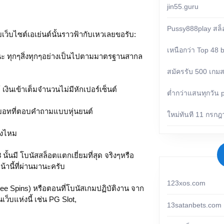
jin55.guru
Pussy888play สล็
็บไซต์เอเย่นต์นั้นราวฟ้ากับเหวเลยขอรับ:
เหนือกว่า Top 48
นะ ทุกๆสิ่งทุกๆอย่างเป็นไปตามมาตรฐานสากล
สมัครรับ 500 เกม
ินเข้าเต็มจำนวนไม่มีหักเปอร์เซ็นต์
ต่ำกว่าแสนทุกวัน
่บอทที่ตอบคำถามแบบหุ่นยนต์
ใหม่ทันที 11 กรก
ิงไหม
นั้นมี โบนัสสล็อตแตกเยี่ยมที่สุด จริงๆหรือ
้านี้ที่ผ่านมานะครับ
123xos.com
ree Spins) หรือตอนที่โบนัสเกมปฏิบัติงาน จาก
็บแห่งนี้ เช่น PG Slot,
13satanbets.com