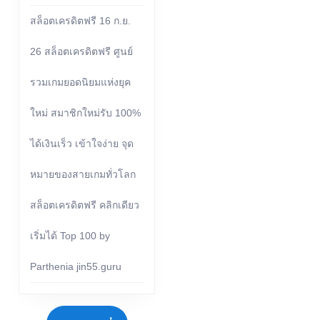
สล็อตเครดิตฟรี 16 ก.ย.
26 สล็อตเครดิตฟรี ศูนย์
รวมเกมยอดนิยมแห่งยุค
ใหม่ สมาชิกใหม่รับ 100%
ได้เงินเร็ว เข้าใจง่าย จุด
หมายของสายเกมทั่วโลก
สล็อตเครดิตฟรี คลิกเดียว
เริ่มได้ Top 100 by
Parthenia jin55.guru