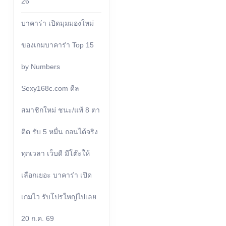
26
บาคาร่า เปิดมุมมองใหม่
ของเกมบาคาร่า Top 15
by Numbers
Sexy168c.com ดีล
สมาชิกใหม่ ชนะ/แพ้ 8 ตา
ติด รับ 5 หมื่น ถอนได้จริง
ทุกเวลา เว็บดี มีโต๊ะให้
เลือกเยอะ บาคาร่า เปิด
เกมไว รับโปรใหญ่ไปเลย
20 ก.ค. 69