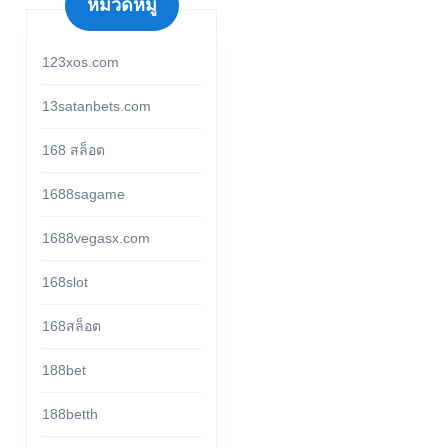
หมวดหมู่
123xos.com
13satanbets.com
168 สล็อต
1688sagame
1688vegasx.com
168slot
168สล็อต
188bet
188betth