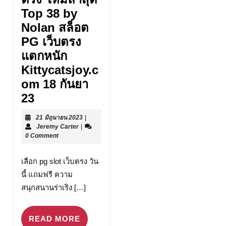
เว็บไซต์
ฟรี
Top 38 by
Top
Top
Nolan สล็อต
70
85
PG เว็บตรง
by
by
แตกหนัก
Grace
Stewart
Kittycatsjoy.c
Jin55.xyz
om 18 กันยา
27
Pg
23
มกราคม
slot
2026
21
21 มิถุนายน 2023
|
เว็บ
Jeremy
มิถุนายน
Jeremy Carter
|
พนัน
Carter
2023
0 Comment
ตรง
websiteสล็อต
เลือก pg slot เว็บตรง วัน
เว็บ
นี้ แถมฟรี ความ
ตรง
สนุกสนานร่าเริง […]
ไม่
ผ่าน
READ
READ MORE
เอเย่นต์