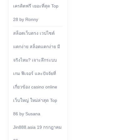
เครดิตฟรี เยอะที่สุด Top
28 by Ronny
สล็อตเว็บตรง เวปไซต์
แตกง่าย สล็อตแตกง่าย มี
จริงไหม? เจาะลึกระบบ
เกม ฟีเจอร์ และปัจจัยที่
เกี่ยวข้อง casino online
เว็บใหญ่ ใหม่ล่าสุด Top
86 by Susana
Jin888.asia 19 กรกฎาคม