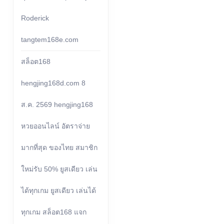
Roderick
tangtem168e.com
สล็อต168
hengjing168d.com 8
ส.ค. 2569 hengjing168
หวยออนไลน์ อัตราจ่าย
มากที่สุด ของไทย สมาชิก
ใหม่รับ 50% ยูสเดียว เล่น
ได้ทุกเกม ยูสเดียว เล่นได้
ทุกเกม สล็อต168 แจก