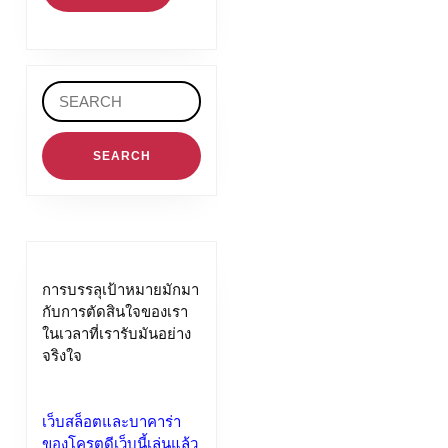
MORE
777
casino
onlineเว็บ
Search
แม่
for:
pg
slot
เว็บ
ตรง
ใหม่
ล่าสุด
การบรรลุเป้าหมายมักมา
Top
กับการตัดสินใจของเรา
38
ในเวลาที่เรารับมันอย่าง
จริงใจ
by
Nolan
สล็อต
เว็บสล็อตและบาคาร่า
PG
ของโครตดีเว็บนี้เล่นแล้ว