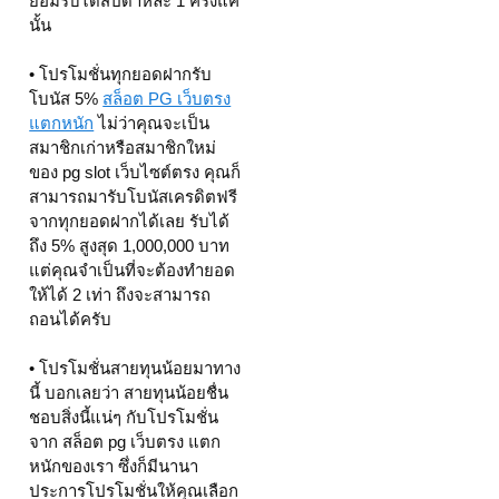
ยอมรับได้สัปดาห์ละ 1 ครั้งแค่
นั้น
• โปรโมชั่นทุกยอดฝากรับ
โบนัส 5%
สล็อต PG เว็บตรง
แตกหนัก
ไม่ว่าคุณจะเป็น
สมาชิกเก่าหรือสมาชิกใหม่
ของ pg slot เว็บไซต์ตรง คุณก็
สามารถมารับโบนัสเครดิตฟรี
จากทุกยอดฝากได้เลย รับได้
ถึง 5% สูงสุด 1,000,000 บาท
แต่คุณจำเป็นที่จะต้องทำยอด
ให้ได้ 2 เท่า ถึงจะสามารถ
ถอนได้ครับ
• โปรโมชั่นสายทุนน้อยมาทาง
นี้ บอกเลยว่า สายทุนน้อยชื่น
ชอบสิ่งนี้แน่ๆ กับโปรโมชั่น
จาก สล็อต pg เว็บตรง แตก
หนักของเรา ซึ่งก็มีนานา
ประการโปรโมชั่นให้คุณเลือก