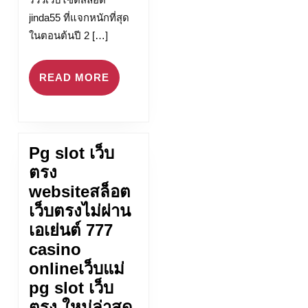
ตรง
สล็อต
แตก
jinda55 ที่แจกหนักที่สุด
สาย
ในตอนต้นปี 2 […]
หนัก2023
ทุน
แจก
น้อย
สูตร
READ
READ MORE
ต้อง
MORE
ปั่น
รู้
สล็อต
ทริค
สาย
นี้
Pg slot เว็บ
ทุน
เครดิต
ตรง
น้อย
ฟรี
websiteสล็อต
สล็อต
ช่วย
เว็บตรงไม่ผ่าน
pg
วอร์ม
เอเย่นต์ 777
ร่วม
ก่อน
casino
เดิม
ลงเงิน
onlineเว็บแม่
พัน
จริง
pg slot เว็บ
กับ
เครดิต
ตรง ใหม่ล่าสุด