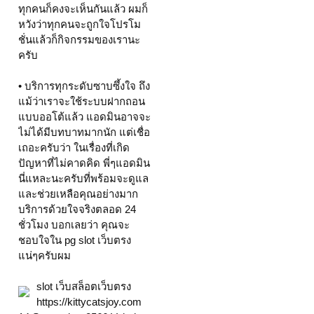
ทุกคนก็คงจะเห็นกันแล้ว ผมก็
หวังว่าทุกคนจะถูกใจโปรโม
ชั่นแล้วก็กิจกรรมของเรานะ
ครับ
• บริการทุกระดับซาบซึ้งใจ ถึง
แม้ว่าเราจะใช้ระบบฝากถอน
แบบออโต้แล้ว แอดมินอาจจะ
ไม่ได้มีบทบาทมากนัก แต่เชื่อ
เถอะครับว่า ในเรื่องที่เกิด
ปัญหาที่ไม่คาดคิด พี่ๆแอดมิน
นี่แหละนะครับที่พร้อมจะดูแล
และช่วยเหลือคุณอย่างมาก
บริการด้วยใจจริงตลอด 24
ชั่วโมง บอกเลยว่า คุณจะ
ชอบใจใน pg slot เว็บตรง
แน่ๆครับผม
slot เว็บสล็อตเว็บตรง
https://kittycatsjoy.com