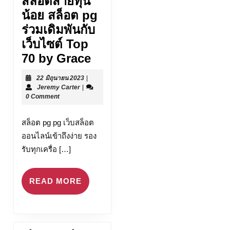
สล็อตสายทุน
น้อย สล็อต pg
ร่วมเดิมพันกับ
เว็บไซต์ Top
สล็อต
70 by Grace
pg
22
22 มิถุนายน 2023
|
เว็บ
Jeremy
มิถุนายน
Jeremy Carter
|
Carter
2023
0 Comment
ตรง
แตก
สล็อต pg pg เว็บสล็อต
หนัก
ออนไลน์เข้าถึงง่าย รอง
https://warclimb.com/ca
รับทุกเครื่อ […]
สล็อต-
pg-
READ
READ MORE
เว็บ
MORE
ตรง-
แตก