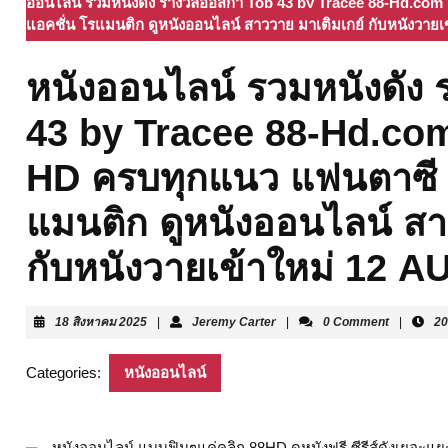
ออนไลน์ รวมหนังดัง รางวัลออสก้า Top 43 by Tracee 88-Hd.com
แอคชั่น โรแมนติก ดูหนังออนไลน์ สาววาย มาเติมเกย์ กับหนังวายเ
หนังออนไลน์ รวมหนังดัง 
43 by Tracee 88-Hd.com 
HD ครบทุกแนว แฟนตาซี 
แมนติก ดูหนังออนไลน์ สา
กับหนังวายเข้าใหม่ 12 A
18
Jeremy
18 สิงหาคม 2025
|
Jeremy Carter
|
0 Comment
|
20
สิงหาคม
Carter
2025
Categories:
หนังออนไลน์
หนังออนไลน์ แบบฟินๆแค่คลิก 88HD ดูหนังฟรี ซีรีส์ดังเยอะแยะ