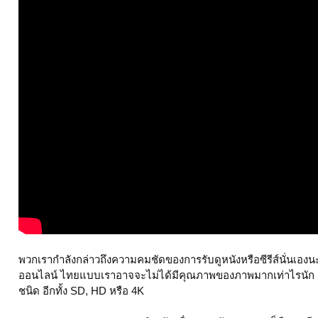
พวกเรากำลังกล่าวถึงความคมชัดของการรับดูหนังหรือซีรีส์นั่นเองน
ออนไลน์ ไทยแบบเราอาจจะไม่ได้มีคุณภาพของภาพมากเท่าไรนัก แต
ชนิด อีกทั้ง SD, HD หรือ 4K