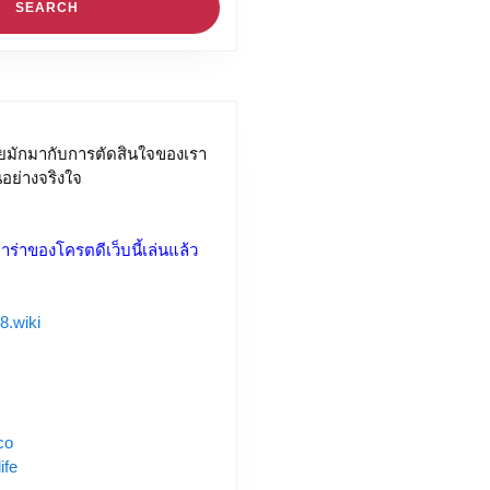
ยมักมากับการตัดสินใจของเรา
นอย่างจริงใจ
ร่าของโครตดีเว็บนี้เล่นแล้ว
8.wiki
co
ife