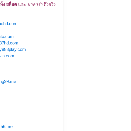
ทั้ง
สล็อต
และ
บาคาร่า
ตึงจริง
oohd.com
uto.com
e87hd.com
sy888play.com
win.com
eng99.me
456.me