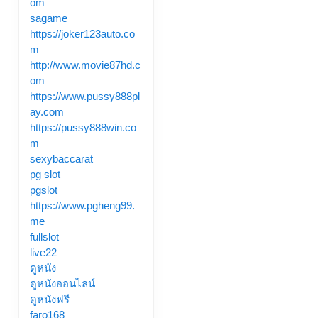
om
sagame
https://joker123auto.co
m
http://www.movie87hd.c
om
https://www.pussy888pl
ay.com
https://pussy888win.co
m
sexybaccarat
pg slot
pgslot
https://www.pgheng99.
me
fullslot
live22
ดูหนัง
ดูหนังออนไลน์
ดูหนังฟรี
faro168