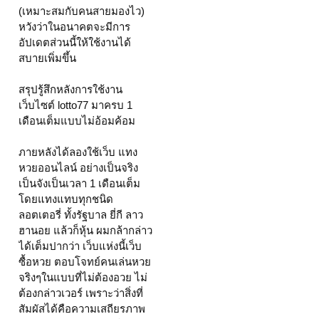
(เหมาะสมกับคนสายมองไว)
หวังว่าในอนาคตจะมีการ
อัปเดตส่วนนี้ให้ใช้งานได้
สบายเพิ่มขึ้น
สรุปรู้สึกหลังการใช้งาน
เว็บไซต์ lotto77 มาครบ 1
เดือนเต็มแบบไม่อ้อมค้อม
ภายหลังได้ลองใช้เว็บ แทง
หวยออนไลน์ อย่างเป็นจริง
เป็นจังเป็นเวลา 1 เดือนเต็ม
โดยแทงแทบทุกชนิด
ลอตเตอรี่ ทั้งรัฐบาล ยี่กี ลาว
ฮานอย แล้วก็หุ้น ผมกล้ากล่าว
ได้เต็มปากว่า เว็บแห่งนี้เว็บ
ซื้อหวย ตอบโจทย์คนเล่นหวย
จริงๆในแบบที่ไม่ต้องอวย ไม่
ต้องกล่าวเวอร์ เพราะว่าสิ่งที่
สัมผัสได้คือความเสถียรภาพ