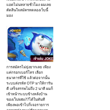
แอดไม่นหลายชั่วโมง ผมเลย
ตัดสินใจสมัครทดลองเว็บนี้
มอง
การสมัครไม่ยุ่งยากเลย เพียง
แค่กรอกเบอร์โทร เลือก
ธนาคารที่ใช้ แล้วต่อจากนั้น
ระบบส่งรหัส OTP มาให้การัน
ตี เสร็จสรรพไม่ถึง 2 นาที ผมก็
เข้าหน้าระบบข้างหลังบ้าน
ของเว็บlotto77ได้ในทันที
เพียงพอเข้าไปก็เจอรายการ