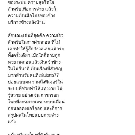
ของระบบ ความสุจริตใจ
สำหรับเพื่อการจ่าย แล้วก็
ความเป็นมือโปรของข้าง
บริการข้างหลังบ้าน
ลักษณะเด่นที่สุดคือ ความเร็ว
สำหรับในการฝากถอน ที่ไม่
เคยทำให้รู้สึกกังวลเลยแม้กระ
ทั้งครั้งเดียว เมื่อใดก็ตามถูก
หวย กดถอนแล้วเงินเข้าข้าง
ในไม่กี่นาที เป็นเรื่องที่สำคัญ
มากสำหรับคนที่เล่นlotto77
บ่อยแบบผม รวมถึงฟีเจอร์ใน
ระบบที่ช่วยทำให้แทงง่าย ไม่
วุ่นวาย อย่างเช่น การกรอก
โพยทีละหลายเลข ระบบเตือน
ก่อนลอตเตอรี่ออก และก็การ
สรุปผลในโพยแบบกระจ่าง
แจ้ง
แม้จะมีจุดเล็กๆที่ยังต้องการ