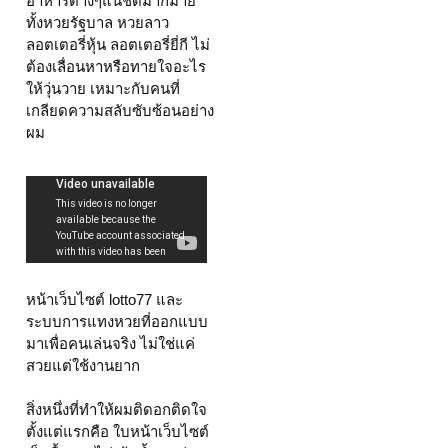
อาหารต่างๆแน่ชัดมากมาย
ทั้งหวยรัฐบาล หวยลาว
ลอตเตอรี่หุ้น ลอตเตอรี่ยี่กี ไม่
ต้องเลื่อนหาหรือทายใจอะไร
ให้วุ่นวาย เหมาะกับคนที่
เกลียดความสลับซับซ้อนอย่าง
ผม
หน้าเว็บไซต์ lotto77 และ
ระบบการแทงหวยที่ออกแบบ
มาเพื่อคนเล่นจริง ไม่ใช่แค่
สวยแต่ใช้งานยาก
สิ่งหนึ่งที่ทำให้ผมติดอกติดใจ
ตั้งแต่แรกคือ ใบหน้าเว็บไซต์