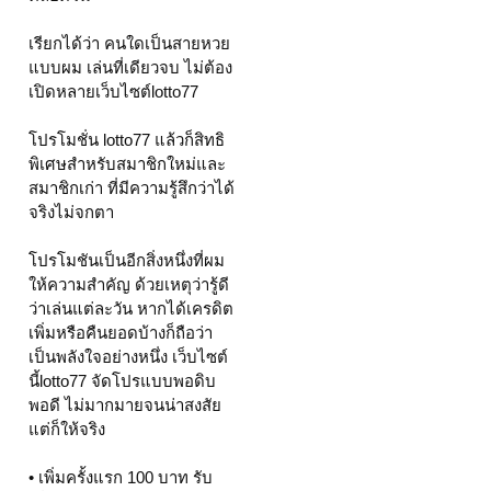
เรียกได้ว่า คนใดเป็นสายหวย
แบบผม เล่นที่เดียวจบ ไม่ต้อง
เปิดหลายเว็บไซต์lotto77
โปรโมชั่น lotto77 แล้วก็สิทธิ
พิเศษสำหรับสมาชิกใหม่และ
สมาชิกเก่า ที่มีความรู้สึกว่าได้
จริงไม่จกตา
โปรโมชันเป็นอีกสิ่งหนึ่งที่ผม
ให้ความสำคัญ ด้วยเหตุว่ารู้ดี
ว่าเล่นแต่ละวัน หากได้เครดิต
เพิ่มหรือคืนยอดบ้างก็ถือว่า
เป็นพลังใจอย่างหนึ่ง เว็บไซต์
นี้lotto77 จัดโปรแบบพอดิบ
พอดี ไม่มากมายจนน่าสงสัย
แต่ก็ให้จริง
• เพิ่มครั้งแรก 100 บาท รับ