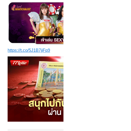
https://t.co/5J1B7jiFp9