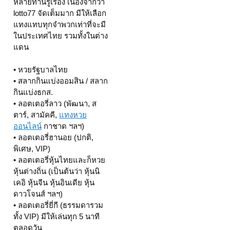
หลายท่านรู้เรื่อง เนื่องจากว่า
lotto77 จัดเต็มมาก มีให้เลือก
แทงแทบทุกจำพวกเท่าที่จะมี
ในประเทศไทย รวมทั้งในต่าง
แดน
• หวยรัฐบาลไทย
• สลากกินแบ่งออมสิน / สลาก
กินแบ่งธกส.
• ลอตเตอรี่ลาว (พัฒนา, ส
ตาร์, สามัคคี,
แทงหวย
ออนไลน์
กาชาด ฯลฯ)
• ลอตเตอรี่ฮานอย (ปกติ,
พิเศษ, VIP)
• ลอตเตอรี่หุ้นไทยและก็หวย
หุ้นต่างถิ่น (เป็นต้นว่า หุ้นนิ
เคอิ หุ้นจีน หุ้นอินเดีย หุ้น
ดาวโจนส์ ฯลฯ)
• ลอตเตอรี่ยี่กี (ธรรมดารวม
ทั้ง VIP) มีให้เล่นทุก 5 นาที
ตลอดวัน