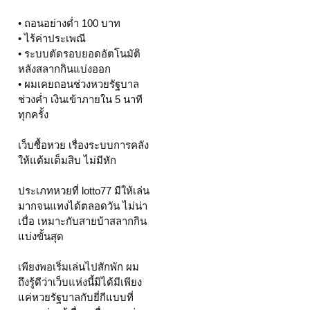
• ถอนอย่างต่ำ 100 บาท
• ไร้ค่าประเพณี
• ระบบตัดรอบยอดอัตโนมัติ
หลังสลากกินแบ่งออก
• ผมเคยถอนช่วงหวยรัฐบาล
ช่วงค่ำ เงินเข้าภายใน 5 นาที
ทุกครั้ง
เว็บซื้อหวย เรื่องระบบการคลัง
ให้แต้มเต็มสิบ ไม่มีหัก
ประเภทหวยที่ lotto77 มีให้เล่น
มากจนแทงได้ตลอดวัน ไม่น่า
เบื่อ เหมาะกับสายบ้าสลากกิน
แบ่งขั้นสุด
เพียงพอเริ่มเล่นไปสักพัก ผม
ถึงรู้ดีว่าเว็บแห่งนี้มิได้มีเพียง
แค่หวยรัฐบาลกับยี่กีแบบที่