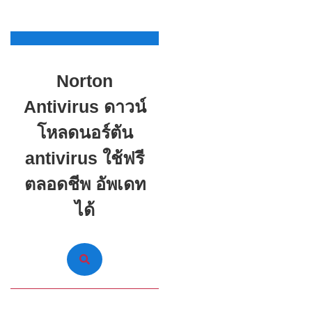
Skip
to
content
Norton
Skip
to
Antivirus ดาวน์
content
โหลดนอร์ตัน
antivirus ใช้ฟรี
ตลอดชีพ อัพเดท
ได้