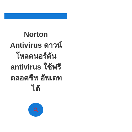
Skip
to
content
Norton
Skip
to
Antivirus ดาวน์
content
โหลดนอร์ตัน
antivirus ใช้ฟรี
ตลอดชีพ อัพเดท
ได้