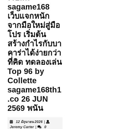
sagame168
เว็บแจกหนัก
จากมือใหม่สู่มือ
โปร เริ่มต้น
สร้างกำไรกับบา
คาร่าได้ง่ายกว่า
ที่คิด ทดลองเล่น
Top 96 by
Collette
sagame168th1
.co 26 JUN
2569 พนัน
12
12 มิถุนายน 2026
|
Jeremy
มิถุนายน
Jeremy Carter
|
0