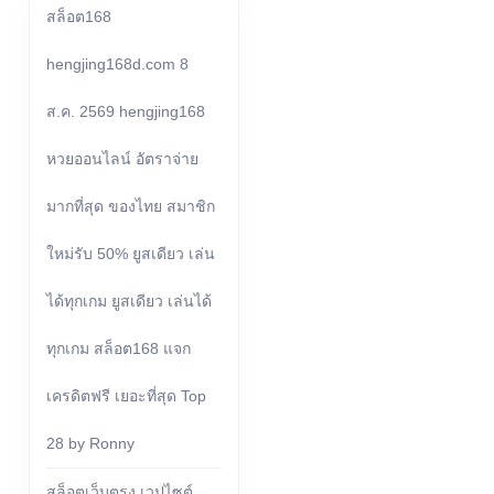
สล็อต168
hengjing168d.com 8
ส.ค. 2569 hengjing168
หวยออนไลน์ อัตราจ่าย
มากที่สุด ของไทย สมาชิก
ใหม่รับ 50% ยูสเดียว เล่น
ได้ทุกเกม ยูสเดียว เล่นได้
ทุกเกม สล็อต168 แจก
เครดิตฟรี เยอะที่สุด Top
28 by Ronny
สล็อตเว็บตรง เวปไซต์