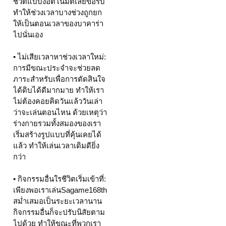
ชีวิตแบบงี้อัตโนมัติเลยขอรับ
ทำให้ช่วงเวลาบางช่วงถูกยก
ให้เป็นตอนเวลาของบาคาร่า
ไปนั่นเอง
• ไม่เสียเวลาหาช่วงเวลาใหม่:
การมีขณะประจำจะช่วยลด
ภาระสำหรับเพื่อการตัดสินใจ
ได้ดิบได้ดีมากมาย ทำให้เรา
ไม่ต้องคอยคิดวันแล้ววันเล่า
ว่าจะเล่นตอนไหน ด้วยเหตุว่า
ร่างกายรวมทั้งสมองของเรา
เริ่มสร้างรูปแบบที่คุ้นเคยได้
แล้ว ทำให้เล่นเวลาเดิมดียิ่ง
กว่า
• กิจกรรมอื่นใรชีวิตเริ่มเข้าที่:
เพียงพอเราเล่นSagame168th
สม่ำเสมอเป็นระยะเวลานาน
กิจกรรมอื่นก็จะปรับนิสัยตาม
ไปด้วย ทำให้ขณะที่พวกเรา