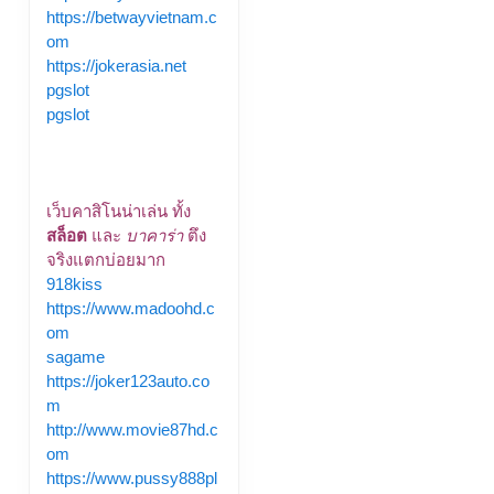
https://betwayvietnam.c
om
https://jokerasia.net
pgslot
pgslot
เว็บคาสิโนน่าเล่น ทั้ง
สล็อต
และ
บาคาร่า
ตึง
จริงแตกบ่อยมาก
918kiss
https://www.madoohd.c
om
sagame
https://joker123auto.co
m
http://www.movie87hd.c
om
https://www.pussy888pl