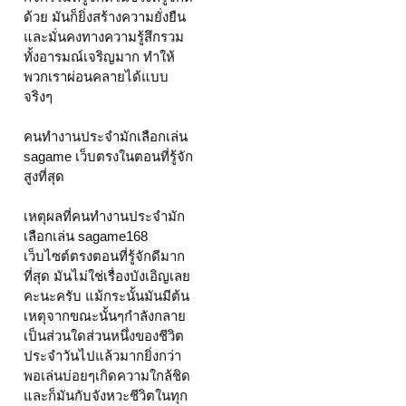
ด้วย มันก็ยิ่งสร้างความยั่งยืน
และมั่นคงทางความรู้สึกรวม
ทั้งอารมณ์เจริญมาก ทำให้
พวกเราผ่อนคลายได้แบบ
จริงๆ
คนทำงานประจำมักเลือกเล่น
sagame เว็บตรงในตอนที่รู้จัก
สูงที่สุด
เหตุผลที่คนทำงานประจำมัก
เลือกเล่น sagame168
เว็บไซต์ตรงตอนที่รู้จักดีมาก
ที่สุด มันไม่ใช่เรื่องบังเอิญเลย
คะนะครับ แม้กระนั้นมันมีต้น
เหตุจากขณะนั้นๆกำลังกลาย
เป็นส่วนใดส่วนหนึ่งของชีวิต
ประจำวันไปแล้วมากยิ่งกว่า
พอเล่นบ่อยๆเกิดความใกล้ชิด
และก็มันกับจังหวะชีวิตในทุก