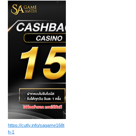
https://cutly.info/sagame168t
h-1