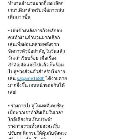
ทำงานจำนวนมากก็เลยเลือก
เวลาเดิมๆสำหรับเพื่อการเล่น
เพิ่มมากขึ้น
• เล่นข้างหลังภารกิจหลักจบ:
คนทำงานจำนวนมากเลือก
เล่นเพื่อผ่อนคลายหลังจาก
จัดการหัวข้อสำคัญในวันแล้ว
วันเล่าเรียบร้อย เมื่อเรื่อง
สำคัญจัดแจงไปแล้ว ก็พร้อม
ไปสู่ช่วงส่วนตัวสำหรับในการ
เล่น
sagame168th
ได้ง่ายดาย
มากยิ่งขึ้น เอนหน้าจอยกันได้
เลย!
• ร่างกายไปสู่โหมดที่เคยชิน:
เมื่อพวกเราทำสิ่งเดิมในเวลา
ใกล้เคียงกันเป็นประจำ
ร่างกายรวมทั้งสมองจะเริ่ม
ปรับพฤติกรรมให้คุ้นกับจังหวะ