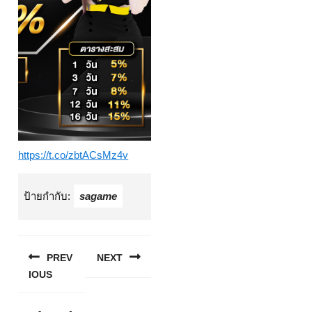
https://t.co/zbtACsMz4v
ป้ายกำกับ:
sagame
แนะแนว
PREV
NEXT
เรื่อง
IOUS
Next
Previous
post: