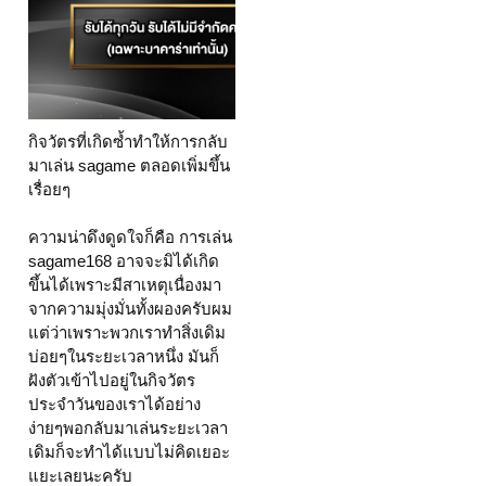
กิจวัตรที่เกิดซ้ำทำให้การกลับ
มาเล่น sagame ตลอดเพิ่มขึ้น
เรื่อยๆ
ความน่าดึงดูดใจก็คือ การเล่น
sagame168 อาจจะมิได้เกิด
ขึ้นได้เพราะมีสาเหตุเนื่องมา
จากความมุ่งมั่นทั้งผองครับผม
แต่ว่าเพราะพวกเราทำสิ่งเดิม
บ่อยๆในระยะเวลาหนึ่ง มันก็
ฝังตัวเข้าไปอยู่ในกิจวัตร
ประจำวันของเราได้อย่าง
ง่ายๆพอกลับมาเล่นระยะเวลา
เดิมก็จะทำได้แบบไม่คิดเยอะ
แยะเลยนะครับ