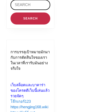
ง่าย
Search
โบนัส
for:
แน่น
เล่น
แล้ว
มี
ลุ้น
ทุก
การบรรลุเป้าหมายมักมา
ไม้
กับการตัดสินใจของเรา
พนัน
ในเวลาที่เรารับมันอย่าง
จริงใจ
เว็บ
ใหญ่
เครดิต
เว็บสล็อตและบาคาร่า
ฟรี
ของโครตดีเว็บนี้เล่นแล้ว
รวยจัดๆ
Top
โจ๊กเกอร์123
91
https://hengjing168.wiki