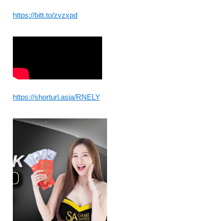
https://bitt.to/zvzxpd
https://shorturl.asia/RNELY