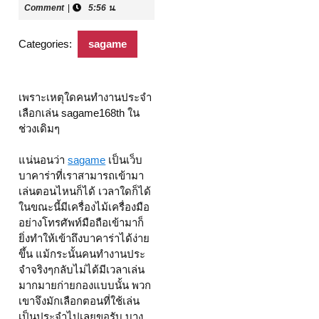
Carter
2026
Comment
|
5:56 น.
Categories:
sagame
เพราะเหตุใดคนทำงานประจำ
เลือกเล่น sagame168th ใน
ช่วงเดิมๆ
แน่นอนว่า
sagame
เป็นเว็บ
บาคาร่าที่เราสามารถเข้ามา
เล่นตอนไหนก็ได้ เวลาใดก็ได้
ในขณะนี้มีเครื่องไม้เครื่องมือ
อย่างโทรศัพท์มือถือเข้ามาก็
ยิ่งทำให้เข้าถึงบาคาร่าได้ง่าย
ขึ้น แม้กระนั้นคนทำงานประ
จำจริงๆกลับไม่ได้มีเวลาเล่น
มากมายก่ายกองแบบนั้น พวก
เขาจึงมักเลือกตอนที่ใช้เล่น
เป็นประจำไปเลยขอรับ บาง