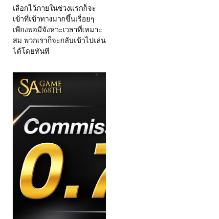
เลือกไว้ภายในช่วงแรกก็จะ
เข้าที่เข้าทางมากขึ้นเรื่อยๆ
เพียงพอมีจังหวะเวลาที่เหมาะ
สม พวกเราก็จะกลับเข้าไปเล่น
ได้โดยทันที