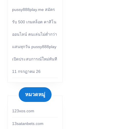
pussy888play.me สมัคร
รับ 500 เกมสล็อต คาสิโน
ออนไลน์ คนเล่นไม่ต่ำกว่า
แสนทุกวัน pussy888play
เปิดประสบการณ์ใหม่ทันที
11 กรกฎาคม 26
หมวดหมู่
123xos.com
13satanbets.com