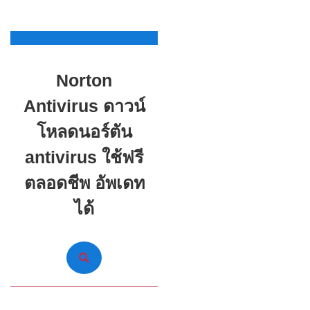
Skip
to
content
Norton
Skip
to
Antivirus ดาวน์
content
โหลดนอร์ตัน
antivirus ใช้ฟรี
ตลอดชีพ อัพเดท
ได้