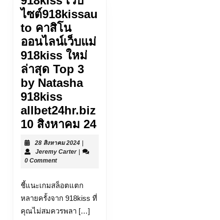
918kiss เวป
มี
ไซต์918kissau
ติดมือ
to คาสิโน
ถือ!
ออนไลน์เว็บแม่
Top
918kiss ใหม่
30
ล่าสุด Top 3
by
by Natasha
Rosaria
918kiss
allbet24hr.shop
allbet24hr.biz
918kiss
10 สิงหาคม 24
เวป
28
28 สิงหาคม 2024
|
ไซต์918kissauto
Jeremy
สิงหาคม
Jeremy Carter
|
Carter
2024
0 Comment
คา
สิ
ชี้แนะเกมสล็อตแตก
โน
หลายครั้งจาก 918kiss ที่
ออนไลน์
คุณไม่สมควรพลา […]
เว็บ