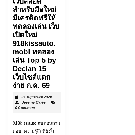
เว็บสล็อต
สำหรับมือใหม่
มีเครดิตฟรีให้
ทดลองเล่น เว็บ
เปิดใหม่
918kissauto.
mobi ทดลอง
เล่น Top 5 by
Declan 15
เว็บไซต์แตก
casino
ง่าย ก.ค. 69
online
27
27 พฤษภาคม 2026
|
918kissauto
Jeremy
พฤษภาคม
Jeremy Carter
|
Carter
2026
0 Comment
เว็บ
สล็อต
918kissauto กับตอนถาม
สำหรับ
ตอบ! ความรู้สึกที่ยังไม่