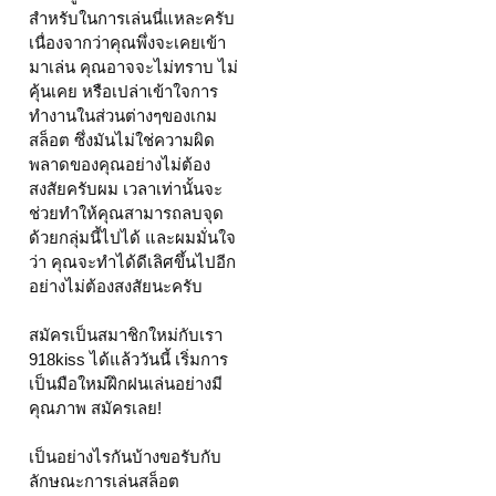
สำหรับในการเล่นนี่แหละครับ
เนื่องจากว่าคุณพึ่งจะเคยเข้า
มาเล่น คุณอาจจะไม่ทราบ ไม่
คุ้นเคย หรือเปล่าเข้าใจการ
ทำงานในส่วนต่างๆของเกม
สล็อต ซึ่งมันไม่ใช่ความผิด
พลาดของคุณอย่างไม่ต้อง
สงสัยครับผม เวลาเท่านั้นจะ
ช่วยทำให้คุณสามารถลบจุด
ด้วยกลุ่มนี้ไปได้ และผมมั่นใจ
ว่า คุณจะทำได้ดีเลิศขึ้นไปอีก
อย่างไม่ต้องสงสัยนะครับ
สมัครเป็นสมาชิกใหม่กับเรา
918kiss ได้แล้ววันนี้ เริ่มการ
เป็นมือใหม่ฝึกฝนเล่นอย่างมี
คุณภาพ สมัครเลย!
เป็นอย่างไรกันบ้างขอรับกับ
ลักษณะการเล่นสล็อต