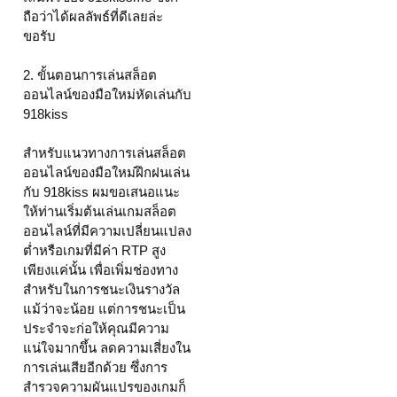
ถือว่าได้ผลลัพธ์ที่ดีเลยล่ะ
ขอรับ
2. ขั้นตอนการเล่นสล็อต
ออนไลน์ของมือใหม่หัดเล่นกับ
918kiss
สำหรับแนวทางการเล่นสล็อต
ออนไลน์ของมือใหม่ฝึกฝนเล่น
กับ 918kiss ผมขอเสนอแนะ
ให้ท่านเริ่มต้นเล่นเกมสล็อต
ออนไลน์ที่มีความเปลี่ยนแปลง
ต่ำหรือเกมที่มีค่า RTP สูง
เพียงแค่นั้น เพื่อเพิ่มช่องทาง
สำหรับในการชนะเงินรางวัล
แม้ว่าจะน้อย แต่การชนะเป็น
ประจำจะก่อให้คุณมีความ
แน่ใจมากขึ้น ลดความเสี่ยงใน
การเล่นเสียอีกด้วย ซึ่งการ
สำรวจความผันแปรของเกมก็