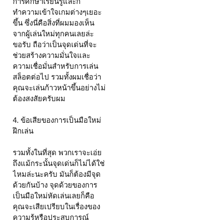
การศึกษาเรียนรู้และก็
ทำความเข้าใจเกมต่างๆเยอะ
ขึ้น ซึ่งนี่คือสิ่งที่ผมมองเห็น
จากผู้เล่นใหม่ทุกคนเลยล่ะ
ขอรับ ถือว่าเป็นจุดเด่นที่จะ
ช่วยสร้างความมั่นใจและ
ความเชื่อมั่นสำหรับการเล่น
สล็อตต่อไป รวมทั้งผมเชื่อว่า
คุณจะเล่นก้าวหน้าขึ้นอย่างไม่
ต้องสงสัยครับผม
4. ข้อเสียของการเป็นมือใหม่
ฝึกเล่น
รวมทั้งในที่สุด พวกเราจะเอ่ย
ถึงแม้กระนั้นจุดเด่นก็ไม่ได้ใช่
ไหมล่ะนะครับ มันก็ต้องมีจุด
ด้วยกันบ้าง จุดด้วยของการ
เป็นมือใหม่หัดเล่นเลยก็คือ
คุณจะเสียเปรียบในเรื่องของ
ความรู้หรือประสบการณ์