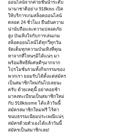
ออนไลน์จากค่ายชั้นนำระดับ
นานาชาติอย่าง 918kiss เปิด
ให้บริการเกมสล็อตออนไลน์
ตลอด 24 ชั่วโมง ยืนยันความ
น่านับถือและความปลอดภัย
สูง บันเทิงใจกับการเล่นเกม
สล็อตออนไลน์ได้ทุกวี่ทุกวัน
จัดเต็มทุกความบันเทิงที่คุณ
หาจากที่ไหนๆมิได้แน่ๆ มา
พร้อมสิทธิพิเศษดีๆมากจาก
โปรโมชั่นรวมทั้งกิจกรรมของ
พวกเรา ยอมรับได้ตั้งแต่สมัคร
เป็นสมาชิกใหม่กันไปเลยนะ
ครับ ด้วยเหตุนี้ อย่าคอยช้า
มาลงทะเบียนเป็นสมาชิกใหม่
กับ 918kissme ได้แล้ววันนี้
สมัครสมาชิกใหม่ฟรี ไร้ค่า
ขนบธรรมเนียมประเพณีแน่ๆ
สมัครด้วยตัวเองได้แล้ววันนี้
สมัครเป็นสมาชิกเลย!