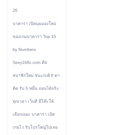
26
บาคาร่า เปิดมุมมองใหม่
ของเกมบาคาร่า Top 15
by Numbers
Sexy168c.com ดีล
สมาชิกใหม่ ชนะ/แพ้ 8 ตา
ติด รับ 5 หมื่น ถอนได้จริง
ทุกเวลา เว็บดี มีโต๊ะให้
เลือกเยอะ บาคาร่า เปิด
เกมไว รับโปรใหญ่ไปเลย