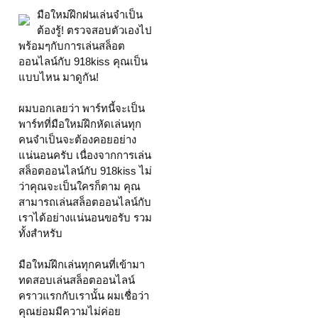
มือใหม่ฝึกฝนเล่นจำเป็น
ต้องรู้! ตรวจสอบตัวเองไป
พร้อมๆกับการเล่นสล็อต
ออนไลน์กับ 918kiss คุณเป็น
แบบไหน มาดูกัน!
ผมบอกเลยว่า พาร์ทนี้จะเป็น
พาร์ทที่มือใหม่ฝึกหัดเล่นทุก
คนจำเป็นจะต้องคอยอย่าง
แน่นอนครับ เนื่องจากการเล่น
สล็อตออนไลน์กับ 918kiss ไม่
ว่าคุณจะเป็นใครก็ตาม คุณ
สามารถเล่นสล็อตออนไลน์กับ
เราได้อย่างแน่นอนขอรับ รวม
ทั้งสำหรับ
มือใหม่ฝึกเล่นทุกคนที่เข้ามา
ทดสอบเล่นสล็อตออนไลน์
คราวแรกกับเรานั้น ผมเชื่อว่า
คุณย่อมมีความไม่ค่อย