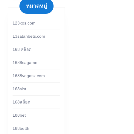
หมวดหมู่
123xos.com
13satanbets.com
168 สล็อต
1688sagame
1688vegasx.com
168slot
168สล็อต
188bet
188betth