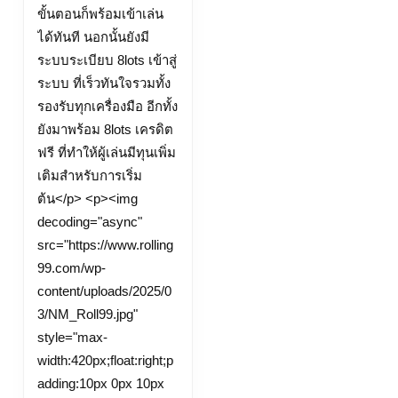
by
ขั้นตอนก็พร้อมเข้าเล่น
Darell
ได้ทันที นอกนั้นยังมี
ระบบระเบียบ 8lots เข้าสู่
ระบบ ที่เร็วทันใจรวมทั้ง
รองรับทุกเครื่องมือ อีกทั้ง
ยังมาพร้อม 8lots เครดิต
ฟรี ที่ทำให้ผู้เล่นมีทุนเพิ่ม
เติมสำหรับการเริ่ม
ต้น</p> <p><img
decoding="async"
src="https://www.rolling
99.com/wp-
content/uploads/2025/0
3/NM_Roll99.jpg"
style="max-
width:420px;float:right;p
adding:10px 0px 10px