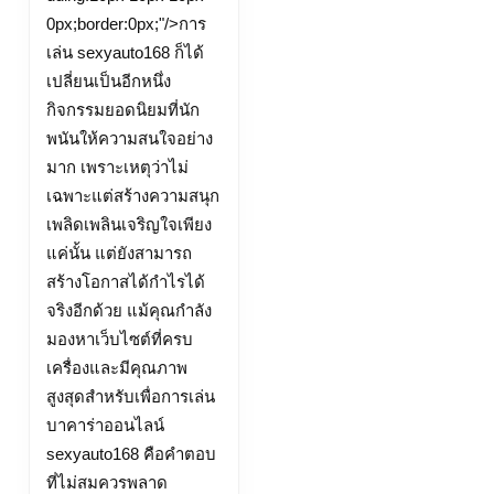
0px;border:0px;"/>การ
เล่น sexyauto168 ก็ได้
เปลี่ยนเป็นอีกหนึ่ง
กิจกรรมยอดนิยมที่นัก
พนันให้ความสนใจอย่าง
มาก เพราะเหตุว่าไม่
เฉพาะแต่สร้างความสนุก
เพลิดเพลินเจริญใจเพียง
แค่นั้น แต่ยังสามารถ
สร้างโอกาสได้กำไรได้
จริงอีกด้วย แม้คุณกำลัง
มองหาเว็บไซต์ที่ครบ
เครื่องและมีคุณภาพ
สูงสุดสำหรับเพื่อการเล่น
บาคาร่าออนไลน์
sexyauto168 คือคำตอบ
ที่ไม่สมควรพลาด