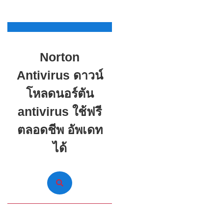
Skip
to
content
Norton
Skip
to
Antivirus ดาวน์
content
โหลดนอร์ตัน
antivirus ใช้ฟรี
ตลอดชีพ อัพเดท
ได้