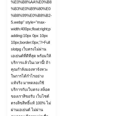
48
%E0%B8%AA%E0%B8
%B3%E0%B9%80%E0
by
%B8%99%E0%B8%B2-
Lin
5.webp" style="max-
width:400px;float:right;p
adding:10px 0px 10px
10px;border:0px;"/>Full
slotpg เว็บตรงไม่ผ่าน
เอเย่นต์ที่ดีที่สุด พร้อมให้
บริการแล้วในเวลานี้! ถ้า
คุณกำลังมองหาจังหวะ
ในการได้กำไรอย่าง
แท้จริง มาทดลองใช้
บริการกับเว็บตรง สล็อต
ของเราสิขอรับ เว็บไซต์
ตรงลิขสิทธิ์แท้ 100% ไม่
ผ่านเอเย่นต์ ไม่ผ่าน