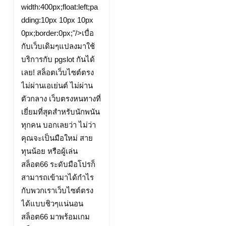
ที่
width:400px;float:left;pa
dding:10px 10px 10px
ไม่
0px;border:0px;"/>เบื่อ
ควร
กับเว็บเดิมๆแปลงมาใช้
พลาด
บริการกับ pgslot กันได้
พนัน
เลย! สล็อตเว็บไซต์ตรง
เว็บ
ไม่ผ่านเอเย่นต์ ไม่ผ่าน
แม่
ตัวกลาง เว็บตรงหนทางที่
pgslot
เยี่ยมที่สุดสำหรับนักพนัน
ใหม่
ทุกคน บอกเลยว่า ไม่ว่า
ล่าสุด
คุณจะเป็นมือใหม่ สาย
Top
ทุนน้อย หรือผู้เล่น
28
สล็อต66 ระดับมือโปรก็
by
สามารถเข้ามาได้กำไร
Lauren
กับพวกเราเว็บไซต์ตรง
ได้แบบชิวๆแน่นอน
สล็อต66 มาพร้อมเกม