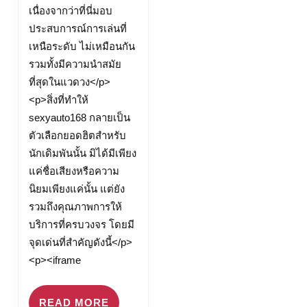
เนื่องจากว่าที่นี่มอบ
ประสบการณ์การเล่นที่
เหนือระดับ ไม่เหมือนกัน
รวมทั้งมีความนำสมัย
ที่สุดในแวดวง</p>
<p>สิ่งที่ทำให้
sexyauto168 กลายเป็น
ตัวเลือกยอดฮิตสำหรับ
นักเดิมพันนั้น มิได้มีเพียง
แค่ชื่อเสียงหรือความ
นิยมเพียงแค่นั้น แต่ยัง
รวมถึงคุณภาพการให้
บริการที่ครบวงจร โดยมี
จุดเด่นที่สำคัญดังนี้</p>
<p><iframe
READ
READ MORE