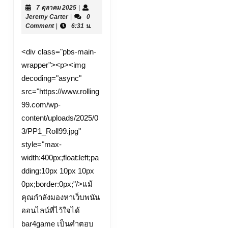
7
7 ตุลาคม 2025
|
ฟรี
Jeremy
ตุลาคม
Jeremy Carter
|
0
11
Carter
2025
Comment
|
6:31 น.
May
<div class="pbs-main-
bar4game
wrapper"><p><img
โบนัส
decoding="async"
แตก
src="https://www.rolling
ไว
99.com/wp-
ทุก
content/uploads/2025/0
ยูสเซอร์
3/PP1_Roll99.jpg"
เกม
style="max-
มา
width:400px;float:left;pa
แรง
dding:10px 10px 10px
เล่น
0px;border:0px;"/>แม้
ง่าย
คุณกำลังมองหาเว็บพนัน
สนุก
ออนไลน์ที่ไว้ใจได้
ได้
bar4game เป็นคำตอบ