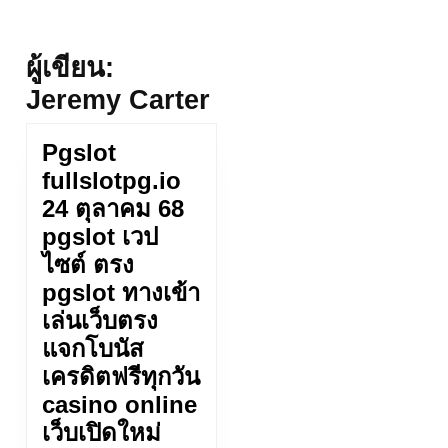
ผู้เขียน:
Jeremy Carter
Pgslot
fullslotpg.io
24 ตุลาคม 68
pgslot เวป
ไซต์ ตรง
pgslot ทางเข้า
เล่นเว็บตรง
แจกโบนัส
เครดิตฟรีทุกวัน
casino online
เว็บเปิดใหม่