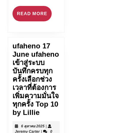
READ
READ MORE
MORE
ufaheno 17
June ufaheno
เข้าสู่ระบบ
บันทึกครบทุก
ครั้งเลือกช่วง
เวลาที่ต้องการ
เพิ่มความมั่นใจ
ทุกครั้ง Top 10
ufaheno
by Lillie
17
6
6 ตุลาคม 2025
|
June
Jeremy
ตุลาคม
Jeremy Carter
|
0