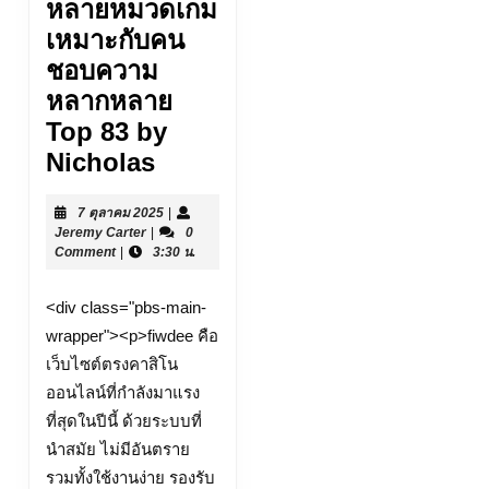
หลายหมวดเกม
เหมาะกับคน
ชอบความ
หลากหลาย
Top 83 by
fiwdee
Nicholas
เครดิต
7
7 ตุลาคม 2025
|
ฟรี
Jeremy
ตุลาคม
Jeremy Carter
|
0
12
Carter
2025
Comment
|
3:30 น.
พฤศจิกายน
<div class="pbs-main-
fiwdee
wrapper"><p>fiwdee คือ
เครดิต
เว็บไซต์ตรงคาสิโน
ฟรี
ออนไลน์ที่กำลังมาแรง
โหมด
ที่สุดในปีนี้ ด้วยระบบที่
สุ่ม
นำสมัย ไม่มีอันตราย
เกม
รวมทั้งใช้งานง่าย รองรับ