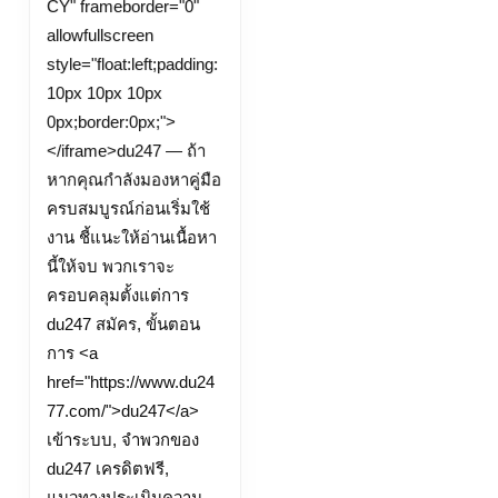
CY" frameborder="0"
เร็ว
allowfullscreen
คุ้ม
style="float:left;padding:
ค่า
10px 10px 10px
เกิน
0px;border:0px;">
คาด
</iframe>du247 — ถ้า
Top
หากคุณกำลังมองหาคู่มือ
ครบสมบูรณ์ก่อนเริ่มใช้
54
งาน ชี้แนะให้อ่านเนื้อหา
by
นี้ให้จบ พวกเราจะ
Dorothy
ครอบคลุมตั้งแต่การ
du247 สมัคร, ขั้นตอน
การ <a
href="https://www.du24
77.com/">du247</a>
เข้าระบบ, จำพวกของ
du247 เครดิตฟรี,
แนวทางประเมินความ