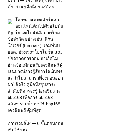
บทนำ — เพราะเหตุไรจำเป็น
ต้องอ่านคู่มือนี้ก่อนสมัคร
โลกของแพลตฟอร์มเกม
ออนไลน์เต็มไปด้วยโบนัส
ที่จูงใจ แต่โบนัสมักมาพร้อม
ข้อจำกัด อย่างเช่น เทิร์น
โอเวอร์ (turnover), เกมที่นับ
ยอด, ช่วงเวลาโปรโมชั่น และ
ข้อจำกัดการถอน ถ้าเกิดไม่
อ่านข้อแม้ก่อนรับเครดิตฟรี ผู้
เล่นบางทีอาจรู้สึกว่าได้เงินฟรี
แต่ว่าไม่สามารถที่จะถอนออก
มาได้จริง คู่มือนี้สรุปสาระ
สำคัญที่ควรจะรู้ก่อนเริ่มเล่น
bbp168 เพื่อการ bbp168
สมัคร รวมทั้งการใช้ bbp168
เครดิตฟรี คุ้มที่สุด
ภาพรวมสั้นๆ— 6 ขั้นตอนก่อน
เริ่มใช้งาน