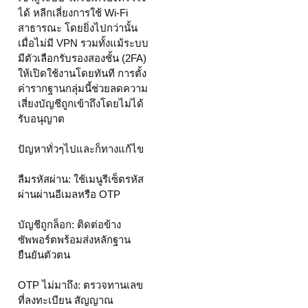
ได้ หลีกเลี่ยงการใช้ Wi-Fi
สาธารณะ โดยยิ่งไปกว่านั้น
เมื่อไม่มี VPN รวมทั้งแม้ระบบ
มีตัวเลือกรับรองสองชั้น (2FA)
ให้เปิดใช้งานโดยทันที การตั้ง
ค่ารากฐานกลุ่มนี้ช่วยลดความ
เสี่ยงบัญชีถูกเข้าถึงโดยไม่ได้
รับอนุญาต
ปัญหาทั่วๆไปและก็ทางแก้ไข
ลืมรหัสผ่าน: ใช้เมนูรีเซ็ตรหัส
ผ่านผ่านอีเมลหรือ OTP
บัญชีถูกล็อก: ติดต่อข้าง
ซัพพอร์ตพร้อมส่งหลักฐาน
ยืนยันตัวตน
OTP ไม่มาถึง: ตรวจทานเลข
ที่ลงทะเบียน สัญญาณ