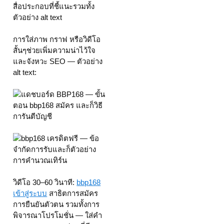
สื่อประกอบที่ชี้แนะรวมทั้ง
ตัวอย่าง alt text
การใส่ภาพ กราฟ หรือวิดีโอ
สั้นๆช่วยเพิ่มความน่าไว้ใจ
และจังหวะ SEO — ตัวอย่าง
alt text:
วิดีโอ 30–60 วินาที:
bbp168
เข้าสู่ระบบ
สาธิตการสมัคร
การยืนยันตัวตน รวมทั้งการ
พิจารณาโปรโมชั่น — ใส่คำ