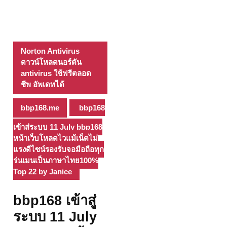
Norton Antivirus
ดาวน์โหลดนอร์ตัน
antivirus ใช้ฟรีตลอด
ชีพ อัพเดทได้
bbp168.me
bbp168
เข้าสู่ระบบ 11 July bbp168
หน้าเว็บโหลดไวแม้เน็ตไม่
แรงดีไซน์รองรับจอมือถือทุก
รุ่นเมนูเป็นภาษาไทย100%
Top 22 by Janice
bbp168 เข้าสู่
ระบบ 11 July