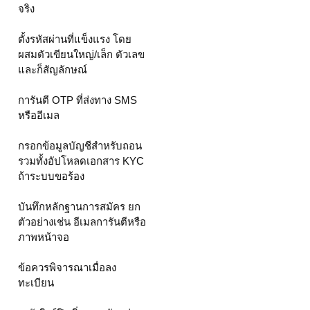
จริง
ตั้งรหัสผ่านที่แข็งแรง โดย
ผสมตัวเขียนใหญ่/เล็ก ตัวเลข
และก็สัญลักษณ์
การันตี OTP ที่ส่งทาง SMS
หรืออีเมล
กรอกข้อมูลบัญชีสำหรับถอน
รวมทั้งอัปโหลดเอกสาร KYC
ถ้าระบบขอร้อง
บันทึกหลักฐานการสมัคร ยก
ตัวอย่างเช่น อีเมลการันตีหรือ
ภาพหน้าจอ
ข้อควรพิจารณาเมื่อลง
ทะเบียน