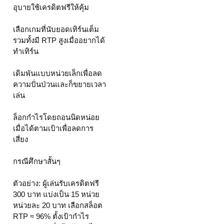
อุบายใช้เครดิตฟรีให้คุ้ม
เลือกเกมที่นับยอดเทิร์นเต็ม
รวมทั้งมี RTP สูงเมื่ออยากได้
ทำเทิร์น
เดิมพันแบบหน่วยเล็กเพื่อลด
ความปั่นป่วนและก็ขยายเวลา
เล่น
ล็อกกำไรโดยถอนนิดหน่อย
เมื่อได้ตามเป้าเพื่อลดการ
เสี่ยง
กรณีศึกษาสั้นๆ
ตัวอย่าง: ผู้เล่นรับเครดิตฟรี
300 บาท แบ่งเป็น 15 หน่วย
หน่วยละ 20 บาท เลือกสล็อต
RTP ≈ 96% ตั้งเป้ากำไร