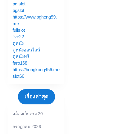
pg slot
pgslot
https://www.pgheng99.
me
fullslot
live22
ดูหนัง
ดูหนังออนไลน์
ดูหนังฟรี
faro168
https://hongkong456.me
slot66
เรื่องล่าสุด
สล็อตเว็บตรง 20
กรกฎาคม 2026