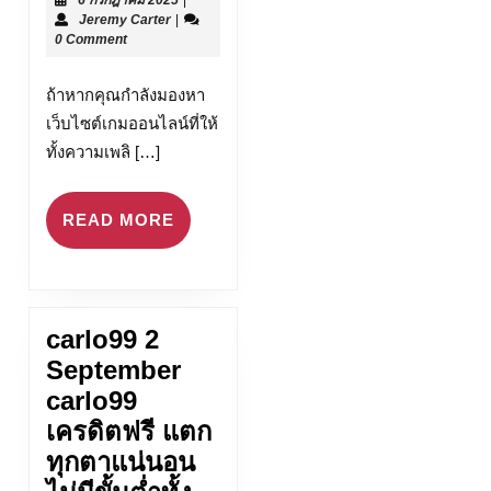
ฟรี
Jeremy
กรกฎาคม
Jeremy Carter
|
Carter
2025
0 Comment
10
December
ถ้าหากคุณกำลังมองหา
carlo99
เว็บไซต์เกมออนไลน์ที่ให้
ครบ
ทั้งความเพลิ […]
ทุก
เกม
READ
READ MORE
มันส์
MORE
รองรับ
ทุก
บัญชี
carlo99 2
ไม่
September
ต้อง
carlo99
ทำ
เครดิตฟรี แตก
ยอด
ทุกตาแน่นอน
ซ้ำ