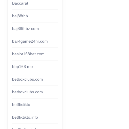
Baccarat
baj88thb
baj88thbz.com
bar4game24hr.com
baslot168bet.com
bbp168.me
betboxclubs.com
betboxclubs.com
betflixtikto
betflixtikto.info