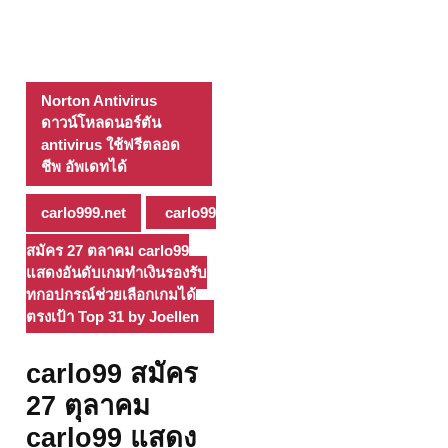
Norton Antivirus
ดาวน์โหลดนอร์ตัน
antivirus ใช้ฟรีตลอด
ชีพ อัพเดทได้
carlo999.net
carlo99
สมัคร 27 ตุลาคม carlo99
แสดงอันดับเกมทำเงินรองรับ
ทุกอุปกรณ์ช่วยเลือกเกมได้
ตรงเป้า Top 31 by Joellen
carlo99 สมัคร
27 ตุลาคม
carlo99 แสดง