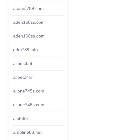
acebet789.com
aden168ss.com
aden168ss.com
adm789.info
allbestbet
allbet24hr
allone745s.com
allone745s.com
alot666
ambfine88.net