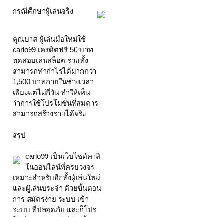
กรณีศึกษาผู้เล่นจริง
คุณบาส ผู้เล่นมือใหม่ใช้
carlo99 เครดิตฟรี 50 บาท
ทดสอบเล่นสล็อต รวมทั้ง
สามารถทำกำไรได้มากกว่า
1,500 บาทภายในช่วงเวลา
เพียงแต่ไม่กี่วัน ทำให้เห็น
ว่าการใช้โปรโมชั่นที่สมควร
สามารถสร้างรายได้จริง
สรุป
carlo99 เป็นเว็บไซต์คาสิ
โนออนไลน์ที่ครบวงจร
เหมาะสำหรับอีกทั้งผู้เล่นใหม่
และผู้เล่นประจำ ด้วยขั้นตอน
การ สมัครง่าย ระบบ เข้า
ระบบ ที่ปลอดภัย และก็โปร