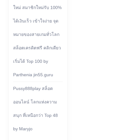
ใหม่ สมาชิกใหม่รับ 100%
ได้เงินเร็ว เข้าใจง่าย จุด
หมายของสายเกมทั่วโลก
สล็อตเครดิตฟรี คลิกเดียว
เริ่มได้ Top 100 by
Parthenia jin55.guru
Pussy888play สล็อต
ออนไลน์ โลกแห่งความ
สนุก ที่เหนือกว่า Top 48
by Maryjo