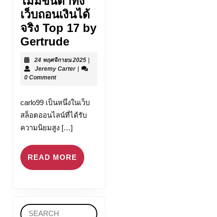
ไม่มีขั้นต่ำทั้ง
Top
เว็บถอนเงินได้
100
จริง Top 17 by
by
carlo99
Gertrude
Winnie
2
24
24 พฤศจิกายน 2025
|
September
Jeremy
พฤศจิกายน
Jeremy Carter
|
Carter
2025
0 Comment
carlo99
เครดิต
carlo99 เป็นหนึ่งในเว็บ
ฟรี
สล็อตออนไลน์ที่ได้รับ
แตก
ความนิยมสูง […]
ทุก
ตา
READ
READ MORE
แน่นอน
MORE
ไม่มี
ขั้น
ต่ำ
Search