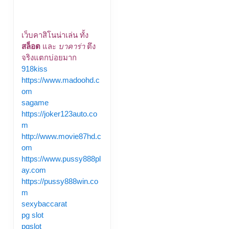
เว็บคาสิโนน่าเล่น ทั้ง
สล็อต
และ
บาคาร่า
ตึง
จริงแตกบ่อยมาก
918kiss
https://www.madoohd.c
om
sagame
https://joker123auto.co
m
http://www.movie87hd.c
om
https://www.pussy888pl
ay.com
https://pussy888win.co
m
sexybaccarat
pg slot
pgslot