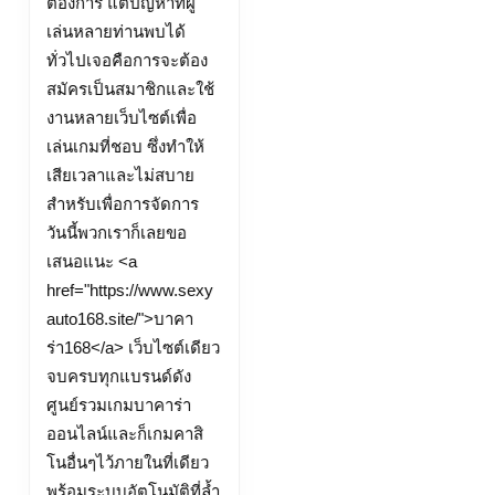
ต้องการ แต่ปัญหาที่ผู้
เล่นหลายท่านพบได้
ทั่วไปเจอคือการจะต้อง
สมัครเป็นสมาชิกและใช้
งานหลายเว็บไซต์เพื่อ
เล่นเกมที่ชอบ ซึ่งทำให้
เสียเวลาและไม่สบาย
สำหรับเพื่อการจัดการ
วันนี้พวกเราก็เลยขอ
เสนอแนะ <a
href="https://www.sexy
auto168.site/">บาคา
ร่า168</a> เว็บไซต์เดียว
จบครบทุกแบรนด์ดัง
ศูนย์รวมเกมบาคาร่า
ออนไลน์และก็เกมคาสิ
โนอื่นๆไว้ภายในที่เดียว
พร้อมระบบอัตโนมัติที่ล้ำ