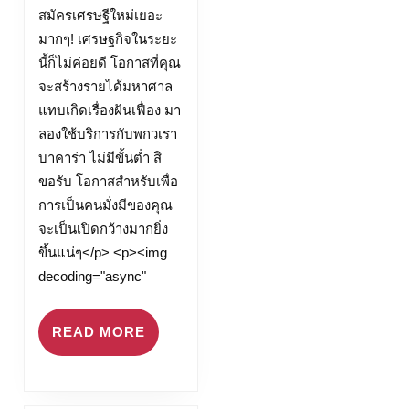
ฟรี
สมัครเศรษฐีใหม่เยอะ
มากๆ! เศรษฐกิจในระยะ
ทุก
นี้ก็ไม่ค่อยดี โอกาสที่คุณ
ค่าย
จะสร้างรายได้มหาศาล
เล่น
แทบเกิดเรื่องฝันเฟื่อง มา
เสีย
ลองใช้บริการกับพกวเรา
มี
บาคาร่า ไม่มีขั้นต่ำ สิ
แต้ม
ขอรับ โอกาสสำหรับเพื่อ
ให้
การเป็นคนมั่งมีของคุณ
หมุน
จะเป็นเปิดกว้างมากยิ่ง
กงล้อ
ขึ้นแน่ๆ</p> <p><img
ฟรี
decoding="async"
บา
คา
READ
READ MORE
ร่า168
MORE
ถอน
ไม่