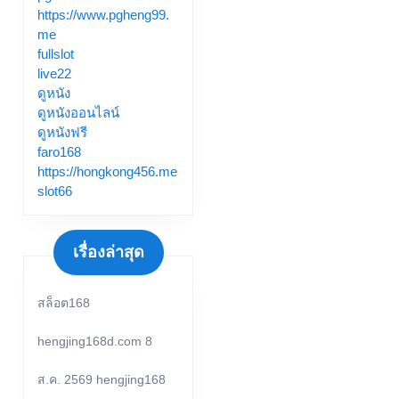
https://www.pgheng99.
me
fullslot
live22
ดูหนัง
ดูหนังออนไลน์
ดูหนังฟรี
faro168
https://hongkong456.me
slot66
เรื่องล่าสุด
สล็อต168
hengjing168d.com 8
ส.ค. 2569 hengjing168