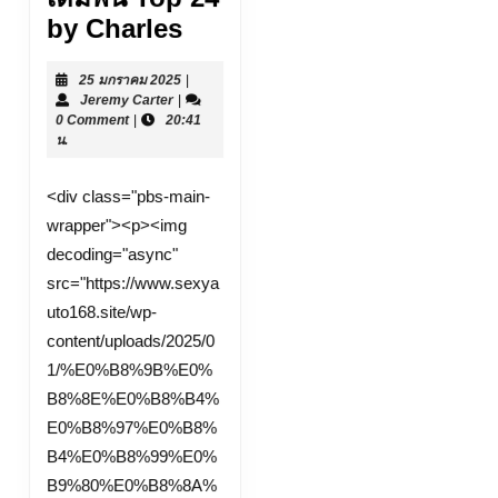
บา
by Charles
คา
25
25 มกราคม 2025
|
ร่า
Jeremy
มกราคม
Jeremy Carter
|
Sexyauto168.site
Carter
2025
0 Comment
|
20:41
น.
2
กุมภาพันธ์
<div class="pbs-main-
2568
wrapper"><p><img
บา
decoding="async"
คา
src="https://www.sexya
ร่า
uto168.site/wp-
ผู้นำ
content/uploads/2025/0
เกม
1/%E0%B8%9B%E0%
บา
B8%8E%E0%B8%B4%
คา
E0%B8%97%E0%B8%
B4%E0%B8%99%E0%
ร่า
B9%80%E0%B8%8A%
ใน