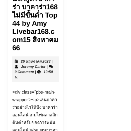
ร่า บาคาร่า168
ไม่มีขั้นต่ำ Top
44 by Amy
Livebar168.c
om15 สิงหาคม
บา
66
คา
26
26 พฤษภาคม 2023
|
ร่า888บา
Jeremy
พฤษภาคม
Jeremy Carter
|
คา
Carter
2023
0 Comment
|
13:50
น.
ร่า1688
รวม
<div class="pbs-main-
เกม
wrapper"><p>เล่นบาคา
ไพ่
ร่าอย่างไรให้ปัง บาคาร่า
ออนไลน์
ออนไลน์ เกมไพ่คลาสสิก
แจก
ต้นตำหรับของการพนัน
สูตร
ออนไลน์!</p> <p>บาคา