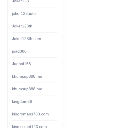
Joker123
joker123auto
Joker123th
Joker123th.com
juad888
Judhai168
khumsup888.me
khumsup888.me
kingdom66
kingromans789.com
kingxxxbet123.com