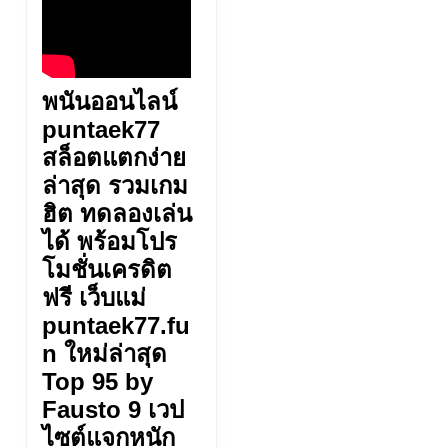
พนันออนไลน์
puntaek77
สล็อตแตกง่าย
ล่าสุด รวมเกม
ฮิต ทดลองเล่น
ได้ พร้อมโปร
โมชั่นเครดิต
ฟรี เว็บแม่
puntaek77.fu
n ใหม่ล่าสุด
Top 95 by
Fausto 9 เวป
ไซต์แจกหนัก