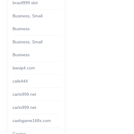
brazil999 slot
Business, Small
Business
Business, Small
Business
bwvip4.com
cafe444
carlo999.net
carlo999.net
cashgame168x.com
Casino