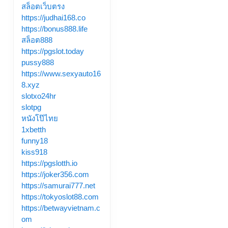
สล็อตเว็บตรง
https://judhai168.co
https://bonus888.life
สล็อต888
https://pgslot.today
pussy888
https://www.sexyauto16
8.xyz
slotxo24hr
slotpg
หนังโป๊ไทย
1xbetth
funny18
kiss918
https://pgslotth.io
https://joker356.com
https://samurai777.net
https://tokyoslot88.com
https://betwayvietnam.c
om