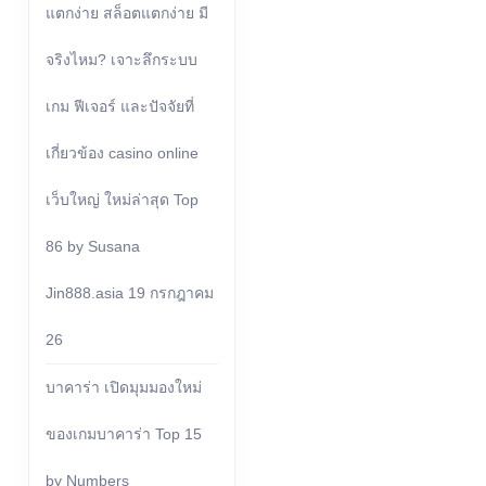
แตกง่าย สล็อตแตกง่าย มี
จริงไหม? เจาะลึกระบบ
เกม ฟีเจอร์ และปัจจัยที่
เกี่ยวข้อง casino online
เว็บใหญ่ ใหม่ล่าสุด Top
86 by Susana
Jin888.asia 19 กรกฎาคม
26
บาคาร่า เปิดมุมมองใหม่
ของเกมบาคาร่า Top 15
by Numbers