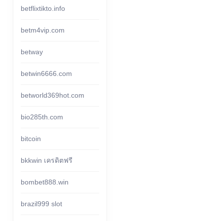
betflixtikto.info
betm4vip.com
betway
betwin6666.com
betworld369hot.com
bio285th.com
bitcoin
bkkwin เครดิตฟรี
bombet888.win
brazil999 slot