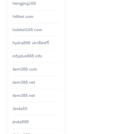
hengjing168
hi6bet.com
hubbet168.com
hydra888 เครดิตฟรี
infyplus888.info
item388.com
item388.net
item388.net
Jinda55
jinda888