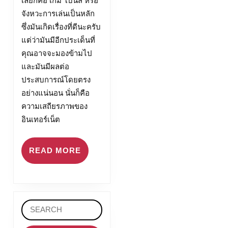
เลยก็คือ เกม โบนัส หรือ
หนัก
จังหวะการเล่นเป็นหลัก
พ.ค.
ซึ่งมันเกิดเรื่องที่ดีนะครับ
2569
แต่ว่ามันมีอีกประเด็นที่
คุณอาจจะมองข้ามไป
และมันมีผลต่อ
ประสบการณ์โดยตรง
อย่างแน่นอน นั่นก็คือ
ความเสถียรภาพของ
อินเทอร์เน็ต
READ
READ MORE
MORE
Search
for: