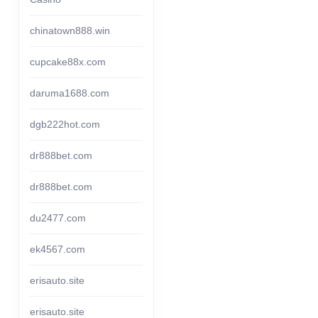
chinatown888.win
cupcake88x.com
daruma1688.com
dgb222hot.com
dr888bet.com
dr888bet.com
du2477.com
ek4567.com
erisauto.site
erisauto.site