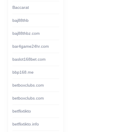
Baccarat
baj88thb
baj88thbz.com
bar4game24hr.com
baslot168bet.com
bbp168.me
betboxclubs.com
betboxclubs.com
betflixtikto
betflixtikto.info