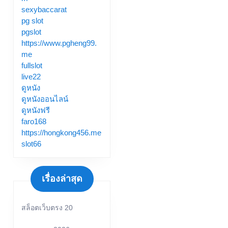
sexybaccarat
pg slot
pgslot
https://www.pgheng99.
me
fullslot
live22
ดูหนัง
ดูหนังออนไลน์
ดูหนังฟรี
faro168
https://hongkong456.me
slot66
เรื่องล่าสุด
สล็อตเว็บตรง 20