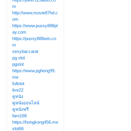
m
http://www.movie87hd.c
om
https://www.pussy888pl
ay.com
https://pussy888win.co
m
sexybaccarat
pg slot
pgslot
https://www.pgheng99.
me
fullslot
live22
ดูหนัง
ดูหนังออนไลน์
ดูหนังฟรี
faro168
https://hongkong456.me
slot66