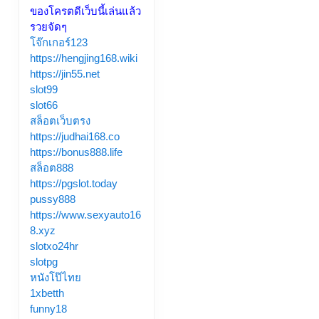
ของโครตดีเว็บนี้เล่นแล้ว
รวยจัดๆ
โจ๊กเกอร์123
https://hengjing168.wiki
https://jin55.net
slot99
slot66
สล็อตเว็บตรง
https://judhai168.co
https://bonus888.life
สล็อต888
https://pgslot.today
pussy888
https://www.sexyauto16
8.xyz
slotxo24hr
slotpg
หนังโป๊ไทย
1xbetth
funny18