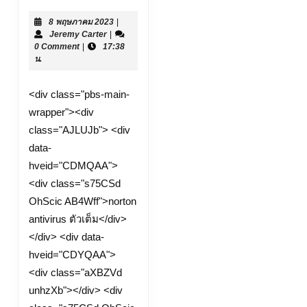
Antivirus
8
8 พฤษภาคม 2023
|
ดาวน์
Jeremy
พฤษภาคม
Jeremy Carter
|
โหลด
Carter
2023
0 Comment
|
17:38
น.
นอร์
ตัน
<div class="pbs-main-
antivirus
wrapper"><div
ใช้
class="AJLUJb"> <div
ฟรี
data-
ตลอด
hveid="CDMQAA">
ชีพ
<div class="s75CSd
อัพเดท
OhScic AB4Wff">norton
ได้
antivirus ตัวเต็ม</div>
</div> <div data-
hveid="CDYQAA">
<div class="aXBZVd
unhzXb"></div> <div