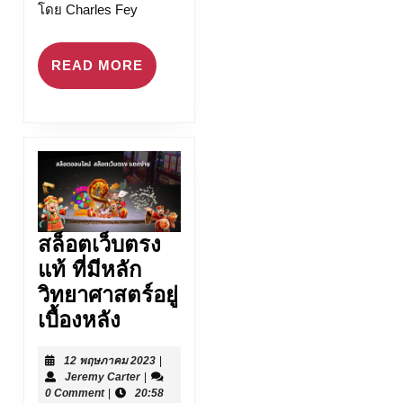
โดย Charles Fey
READ
READ MORE
MORE
สล็อตเว็บตรง
แท้ ที่มีหลัก
วิทยาศาสตร์อยู่
สล็อต
เบื้องหลัง
เว็บ
12
12 พฤษภาคม 2023
|
ตรง
Jeremy
พฤษภาคม
Jeremy Carter
|
แท้
Carter
2023
0 Comment
|
20:58