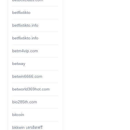
betflixtikto
betflixtikto.info
betflixtikto.info
betm4vip.com
betway
betwin6666.com
betworld369hot.com
bio285th.com
bitcoin
bkkwin เครดิตฟรี