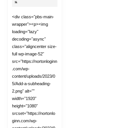
น.
ที่
มี
<div class="pbs-main-
หลัก
wrapper"><p><img
วิทยาศาสตร์
loading="lazy"
อยู่
decoding="async"
เบื้อง
class="aligncenter size-
หลัง
full wp-image-52"
src="https://nortonloginn
.com/wp-
content/uploads/2023/0
5/Add-a-subheading-
2.png" alt=""
width="1920"
height="1080"
srcset="https://nortonlo
ginn.com/wp-