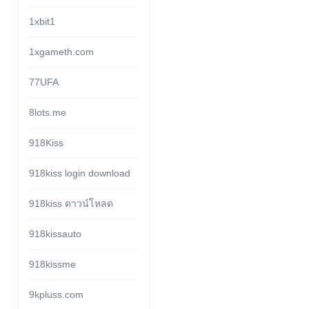
1xbit1
1xgameth.com
77UFA
8lots.me
918Kiss
918kiss login download
918kiss ดาวน์โหลด
918kissauto
918kissme
9kpluss.com