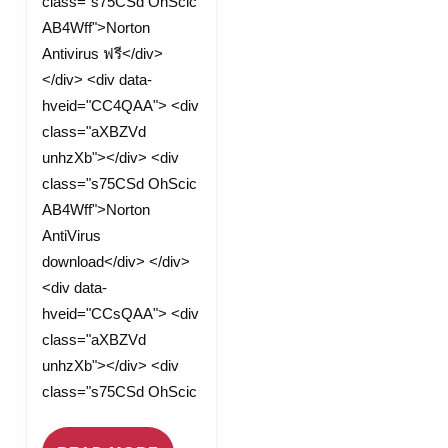
class="s75CSd OhScic
AB4Wff">Norton
Antivirus ฟรี</div>
</div> <div data-
hveid="CC4QAA"> <div
class="aXBZVd
unhzXb"></div> <div
class="s75CSd OhScic
AB4Wff">Norton
AntiVirus
download</div> </div>
<div data-
hveid="CCsQAA"> <div
class="aXBZVd
unhzXb"></div> <div
class="s75CSd OhScic