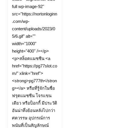
full wp-image-92"
src="https://nortonloginn
.com/wp-
content/uploads/2023/0
5/6.gif" alt=""
width="1000"
height="400" /></p>
<p>สล็อตแมชชีน <a
href="https://pg77slot.co
m/" xlink="href">
<strong>pg777th</stron
g></a> หรือที่รู้จักในชื่อ
ฟรุตแมชชีน โจรแขน
เดียว หรือป็อกกี้ มีประวัติ
อันน่าทึ่งย้อนหลังไปกว่า
ศตวรรษ อุปกรณ์การ
พนันที่เป็นสัญลักษณ์