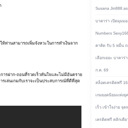
ก
Susana Jin888.as
บาคาร่า เปิดมุมม
Numbers Sexy168c
ำให้ท่านสามารถเพิ่มจังหวะในการทำเงินจาก
ตาติด รับ 5 หมื่น ถ
เลือกเยอะ บาคาร่า
ก.ค. 69
ีระบบการฝาก-ถอนที่รวดเร็วทันใจและไม่มีอันตราย
การเล่นเกมกับเราจะเป็นประสบการณ์ที่ดีที่สุด
สล็อตเครดิตฟรี 16
เกมยอดนิยมแห่งยุค
เร็ว เข้าใจง่าย จ
เครดิตฟรี คลิกเดีย