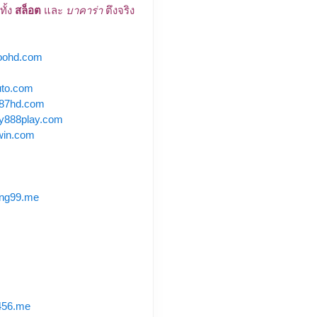
ทั้ง
สล็อต
และ
บาคาร่า
ตึงจริง
oohd.com
uto.com
e87hd.com
sy888play.com
win.com
eng99.me
456.me