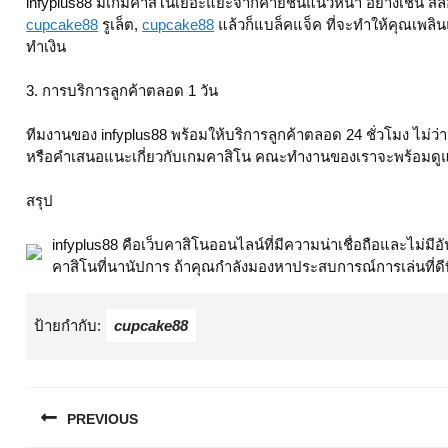
infyplus88 มีเกมคาสิโนเยอะแยะจากค่ายชั้นแนวหน้า อย่างเช่น สล
cupcake88
รูเล็ต,
cupcake88
แล้วก็แบล็คแจ็ค ที่จะทำให้คุณเพลิ
ทำเงิน
3. การบริการลูกค้าตลอด 1 วัน
ทีมงานของ infyplus88 พร้อมให้บริการลูกค้าตลอด 24 ชั่วโมง ไม่
หรือคำเสนอแนะเกี่ยวกับเกมคาสิโน คณะทำงานของเราจะพร้อมด
สรุป
infyplus88 คือเว็บคาสิโนออนไลน์ที่มีความน่าเชื่อถือและไม่มี
คาสิโนที่นานัปการ ถ้าคุณกำลังมองหาประสบการณ์การเล่นที่ดีท
ป้ายกำกับ:
cupcake88
แนะแนว
PREVIOUS
เรื่อง