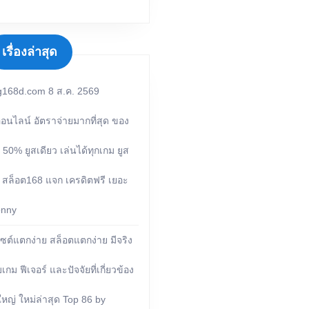
เรื่องล่าสุด
g168d.com 8 ส.ค. 2569
นไลน์ อัตราจ่ายมากที่สุด ของ
50% ยูสเดียว เล่นได้ทุกเกม ยูส
กม สล็อต168 แจก เครดิตฟรี เยอะ
onny
ซต์แตกง่าย สล็อตแตกง่าย มีจริง
ม ฟีเจอร์ และปัจจัยที่เกี่ยวข้อง
ใหญ่ ใหม่ล่าสุด Top 86 by