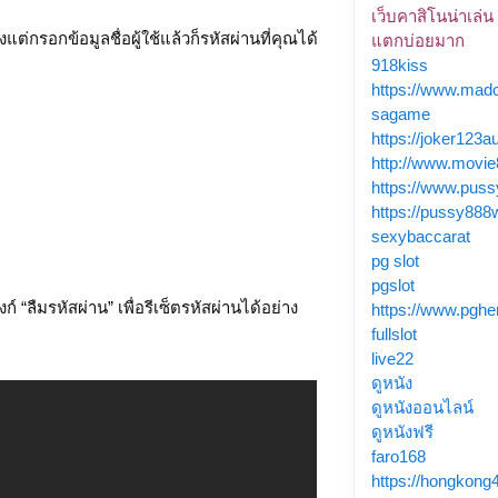
เว็บคาสิโนน่าเล่น 
่กรอกข้อมูลชื่อผู้ใช้แล้วก็รหัสผ่านที่คุณได้
แตกบ่อยมาก
918kiss
https://www.mad
sagame
https://joker123a
http://www.movi
https://www.pus
https://pussy888
sexybaccarat
pg slot
pgslot
“ลืมรหัสผ่าน” เพื่อรีเซ็ตรหัสผ่านได้อย่าง
https://www.pgh
fullslot
live22
ดูหนัง
ดูหนังออนไลน์
ดูหนังฟรี
faro168
https://hongkong