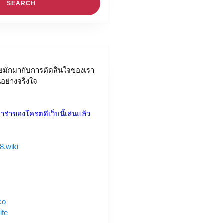
ยมักมากับการตัดสินใจของเรา
นอย่างจริงใจ
ร่าของโครตดีเว็บนี้เล่นแล้ว
8.wiki
co
ife