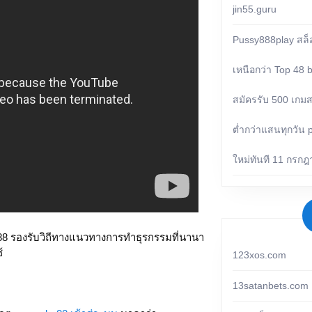
jin55.guru
Pussy888play สล็
เหนือกว่า Top 48
สมัครรับ 500 เกม
ต่ำกว่าแสนทุกวัน
ใหม่ทันที 11 กรก
s88 รองรับวิถีทางแนวทางการทำธุรกรรมที่นานา
้
123xos.com
13satanbets.com