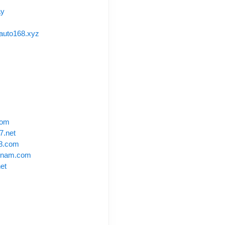
ay
auto168.xyz
com
7.net
88.com
etnam.com
net