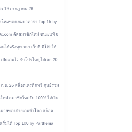
ia 19 กรกฎาคม 26
องใหม่ของเกมบาคาร่า Top 15 by
.com ดีลสมาชิกใหม่ ชนะ/แพ้ 8
อนได้จริงทุกเวลา เว็บดี มีโต๊ะให้
 เปิดเกมไว รับโปรใหญ่ไปเลย 20
 ก.ย. 26 สล็อตเครดิตฟรี ศูนย์รวม
ใหม่ สมาชิกใหม่รับ 100% ได้เงิน
ุดหมายของสายเกมทั่วโลก สล็อต
วเริ่มได้ Top 100 by Parthenia