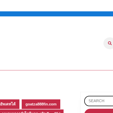
Search
for:
อัพเดทได้
goatza888fin.com