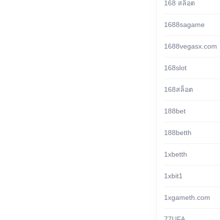
168 สล็อต
1688sagame
1688vegasx.com
168slot
168สล็อต
188bet
188betth
1xbetth
1xbit1
1xgameth.com
77UFA