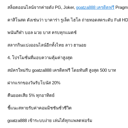
สล็อตออนไลน์จากค่ายดัง PG, Joker,
goatza888 เครดิตฟรี
Pragma
คาสิโนสด ดังเช่นว่า บาคาร่า รูเล็ต ไฮโล ถ่ายทอดสดระดับ Full H
พนันกีฬา บอล มวย บาส ครบทุกแมตช์
สลากกินแบ่งออนไลน์อีกทั้งไทย ลาว ฮานอย
4. โปรโมชั่นที่มอบความคุ้มค่าสูงสุด
สมัครใหม่รับ goatza888 เครดิตฟรี โดยทันที สูงสุด 500 บาท
ฝากแรกของวันรับโบนัส 20%
คืนยอดเสีย 5% ทุกอาทิตย์
ชี้แนะสหายรับค่าคอมมิชชันชั่วชีวิต
goatza888 เข้าระบบง่าย เล่นได้ทุกแพลตฟอร์ม