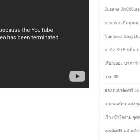
Susana Jin888.as
บาคาร่า เปิดมุมม
Numbers Sexy168c
ตาติด รับ 5 หมื่น ถ
เลือกเยอะ บาคาร่า
ก.ค. 69
สล็อตเครดิตฟรี 16
เกมยอดนิยมแห่งยุค
เร็ว เข้าใจง่าย จ
เครดิตฟรี คลิกเดีย