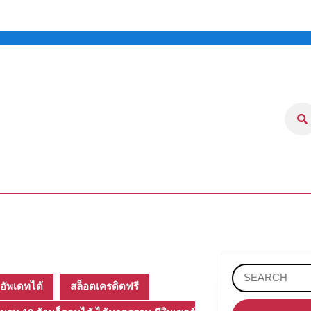
Search
for:
อัพเดทได้
สล็อตเครดิตฟรี