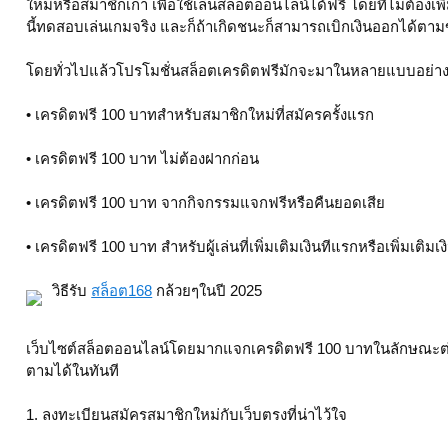
ใหม่หรือสมาชิกเก่า เพื่อใช้เล่นสล็อตออนไลน์ได้ฟรี โดยที่ไม่ต้องเพิ
นี้ทดสอบเล่นเกมจริง และก็ถ้าเกิดชนะก็สามารถเบิกเงินออกได้ตามข
โดยทั่วไปแล้วโปรโมชั่นสล็อตเครดิตฟรีมักจะมาในหลายแบบอย่าง 
• เครดิตฟรี 100 บาทสำหรับสมาชิกใหม่ที่สมัครครั้งแรก
• เครดิตฟรี 100 บาท ไม่ต้องฝากก่อน
• เครดิตฟรี 100 บาท จากกิจกรรมแจกฟรีหรือคืนยอดเสีย
• เครดิตฟรี 100 บาท สำหรับผู้เล่นที่เพิ่มเติมเงินทีแรกหรือเพิ่มเต
วิธีรับ
สล็อต168
กล้วยๆในปี 2025
เว็บไซต์สล็อตออนไลน์โดยมากแจกเครดิตฟรี 100 บาทในลักษณะต่
ตามได้ในทันที
1. ลงทะเบียนสมัครสมาชิกใหม่กับเว็บตรงที่น่าไว้ใจ