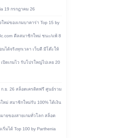
ia 19 กรกฎาคม 26
องใหม่ของเกมบาคาร่า Top 15 by
.com ดีลสมาชิกใหม่ ชนะ/แพ้ 8
อนได้จริงทุกเวลา เว็บดี มีโต๊ะให้
 เปิดเกมไว รับโปรใหญ่ไปเลย 20
 ก.ย. 26 สล็อตเครดิตฟรี ศูนย์รวม
ใหม่ สมาชิกใหม่รับ 100% ได้เงิน
ุดหมายของสายเกมทั่วโลก สล็อต
วเริ่มได้ Top 100 by Parthenia