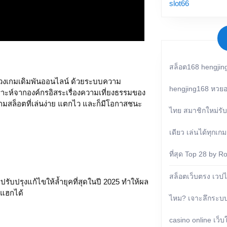
slot66
สล็อต168 hengjin
วดวงเกมเดิมพันออนไลน์ ด้วยระบบความ
hengjing168 หวยออ
ราะห์จากองค์กรอิสระเรื่องความเที่ยงธรรมของ
ับเกมสล็อตที่เล่นง่าย แตกไว และก็มีโอกาสชนะ
ไทย สมาชิกใหม่รับ 
เดียว เล่นได้ทุกเ
ที่สุด Top 28 by R
สล็อตเว็บตรง เวปไ
รับปรุงแก้ไขให้ล้ำยุคที่สุดในปี 2025 ทำให้ผล
แฮกได้
ไหม? เจาะลึกระบบเก
casino online เว็บ