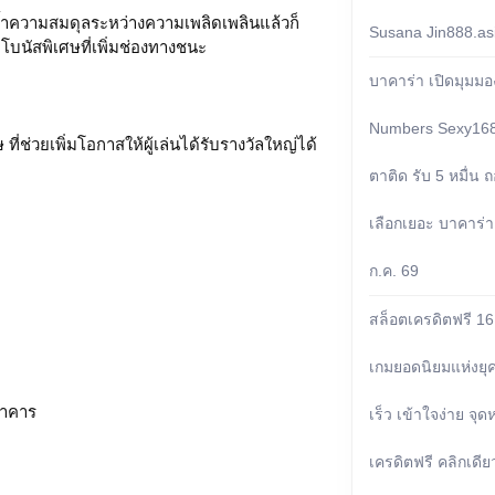
ย้ำความสมดุลระหว่างความเพลิดเพลินแล้วก็
Susana Jin888.as
โบนัสพิเศษที่เพิ่มช่องทางชนะ
บาคาร่า เปิดมุมม
Numbers Sexy168c
ี่ช่วยเพิ่มโอกาสให้ผู้เล่นได้รับรางวัลใหญ่ได้
ตาติด รับ 5 หมื่น ถ
เลือกเยอะ บาคาร่า
ก.ค. 69
สล็อตเครดิตฟรี 16
เกมยอดนิยมแห่งยุค
ธนาคาร
เร็ว เข้าใจง่าย จ
เครดิตฟรี คลิกเดีย