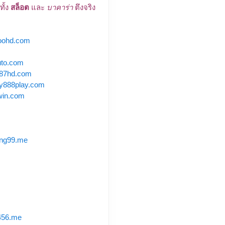
ทั้ง
สล็อต
และ
บาคาร่า
ตึงจริง
oohd.com
uto.com
e87hd.com
sy888play.com
win.com
eng99.me
456.me