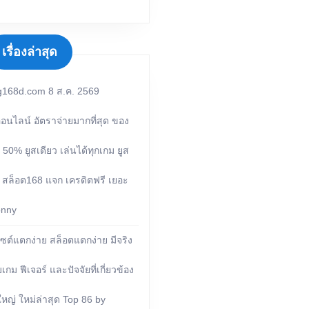
เรื่องล่าสุด
g168d.com 8 ส.ค. 2569
นไลน์ อัตราจ่ายมากที่สุด ของ
50% ยูสเดียว เล่นได้ทุกเกม ยูส
กม สล็อต168 แจก เครดิตฟรี เยอะ
onny
ซต์แตกง่าย สล็อตแตกง่าย มีจริง
ม ฟีเจอร์ และปัจจัยที่เกี่ยวข้อง
ใหญ่ ใหม่ล่าสุด Top 86 by