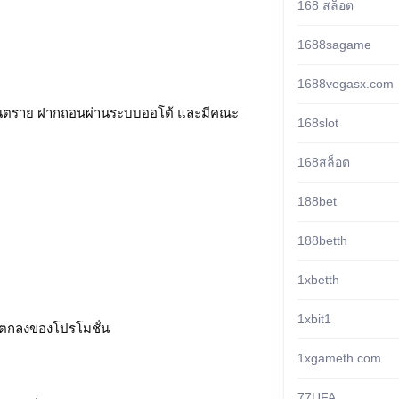
168 สล็อต
1688sagame
1688vegasx.com
เป็นอันตราย ฝากถอนผ่านระบบออโต้ และมีคณะ
168slot
168สล็อต
188bet
188betth
1xbetth
1xbit1
้อตกลงของโปรโมชั่น
1xgameth.com
77UFA