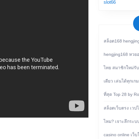
slot66
สล็อต168 hengjin
hengjing168 หวยออ
ไทย สมาชิกใหม่รับ 
เดียว เล่นได้ทุกเ
ที่สุด Top 28 by R
สล็อตเว็บตรง เวปไ
ไหม? เจาะลึกระบบเก
casino online เว็บ