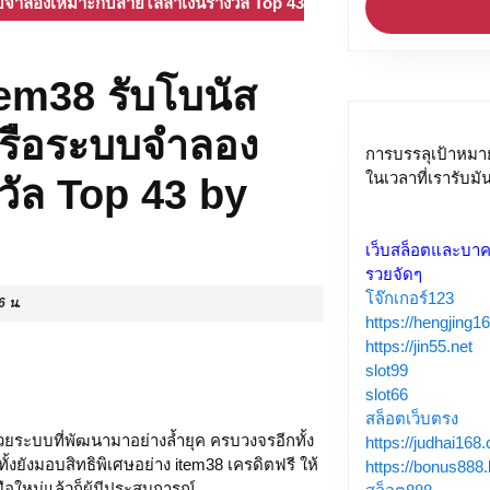
จำลองเหมาะกับสายไล่ล่าเงินรางวัล Top 43
em38 รับโบนัส
หรือระบบจำลอง
การบรรลุเป้าหมา
ในเวลาที่เรารับมั
วัล Top 43 by
เว็บสล็อตและบาคา
รวยจัดๆ
โจ๊กเกอร์123
6 น.
https://hengjing16
https://jin55.net
slot99
slot66
สล็อตเว็บตรง
้วยระบบที่พัฒนามาอย่างล้ำยุค ครบวงจรอีกทั้ง
https://judhai168.
้งยังมอบสิทธิพิเศษอย่าง item38 เครดิตฟรี ให้
https://bonus888.l
มือใหม่แล้วก็ผู้มีประสบการณ์