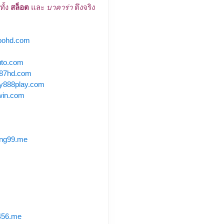
ทั้ง
สล็อต
และ
บาคาร่า
ตึงจริง
oohd.com
uto.com
e87hd.com
sy888play.com
win.com
eng99.me
456.me