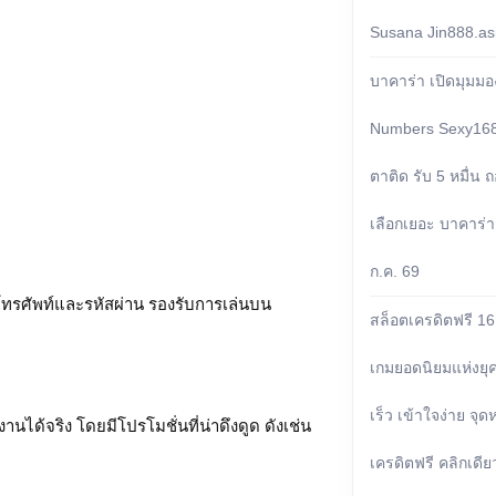
Susana Jin888.as
บาคาร่า เปิดมุมม
Numbers Sexy168c
ตาติด รับ 5 หมื่น ถ
เลือกเยอะ บาคาร่า
ก.ค. 69
ร์โทรศัพท์และรหัสผ่าน รองรับการเล่นบน
สล็อตเครดิตฟรี 16
เกมยอดนิยมแห่งยุค
เร็ว เข้าใจง่าย จ
ช้งานได้จริง โดยมีโปรโมชั่นที่น่าดึงดูด ดังเช่น
เครดิตฟรี คลิกเดีย