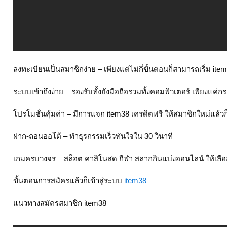
ลงทะเบียนเป็นสมาชิกง่าย – เพียงแต่ไม่กี่ขั้นตอนก็สามารถเริ่ม it
ระบบเข้าถึงง่าย – รองรับทั้งยังมือถือรวมทั้งคอมพิวเตอร์ เพียงแค
โปรโมชั่นคุ้มค่า – มีการแจก item38 เครดิตฟรี ให้สมาชิกใหม่แล้วก็
ฝาก-ถอนออโต้ – ทำธุรกรรมเร็วทันใจใน 30 วินาที
เกมครบวงจร – สล็อต คาสิโนสด กีฬา สลากกินแบ่งออนไลน์ ให้เลื
ขั้นตอนการสมัครแล้วก็เข้าสู่ระบบ
item38
แนวทางสมัครสมาชิก item38