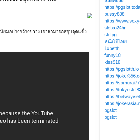
สล็อต888
https://pgslot.tod
pussy888
https://www.sexy
slotxo24hr
่นิยมอย่างกว้างขวาง เราสามารถสรุปจุดแข็ง
slotpg
หนังโป๊ไทย
1xbetth
funny18
kiss918
https://pgslotth.io
https://joker356.
https://samurai77
https://tokyoslot
https://betwayvi
https://jokerasia.
pgslot
pgslot