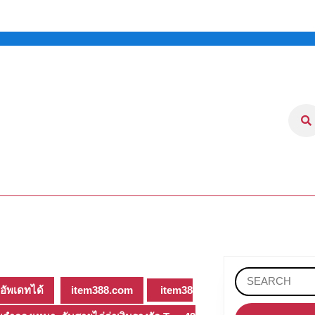
Search
for:
อัพเดทได้
item388.com
item38