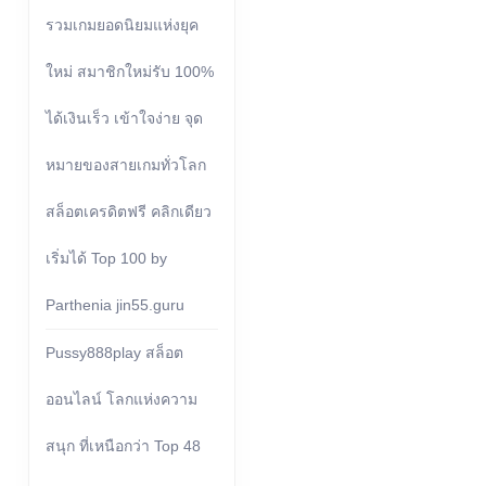
รวมเกมยอดนิยมแห่งยุค
ใหม่ สมาชิกใหม่รับ 100%
ได้เงินเร็ว เข้าใจง่าย จุด
หมายของสายเกมทั่วโลก
สล็อตเครดิตฟรี คลิกเดียว
เริ่มได้ Top 100 by
Parthenia jin55.guru
Pussy888play สล็อต
ออนไลน์ โลกแห่งความ
สนุก ที่เหนือกว่า Top 48