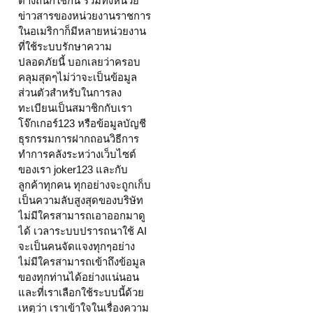
ต่างถิ่นก็ใช้กัน รวมทั้งหน่วย
ข่าวสารของหน่วยงานราชการ
ในอเมริกาก็มีหลายหน่วยงาน
ที่ใช้ระบบรักษาความ
ปลอดภัยนี้ บอกเลยว่าครอบ
คลุมสุดๆไม่ว่าจะเป็นข้อมูล
ส่วนตัวสำหรับในการลง
ทะเบียนเป็นสมาชิกกับเรา
โจ๊กเกอร์123 หรือข้อมูลบัญชี
ธุรกรรมการฝากถอนวิธีการ
ทำการคลังระหว่างเว็บไซต์
ของเรา joker123 และกับ
ลูกค้าทุกคน ทุกอย่างจะถูกเก็บ
เป็นความลับสูงสุดของบริษัท
ไม่มีใครสามารถเอาออกมาดู
ได้ เวลาระบบปรารถนาใช้ AI
จะเป็นคนจัดแจงทุกๆอย่าง
ไม่มีใครสามารถเข้าถึงข้อมูล
ของทุกท่านได้อย่างแน่นอน
และที่เราเลือกใช้ระบบนี้ด้วย
เหตุว่า เราเข้าใจในเรื่องความ