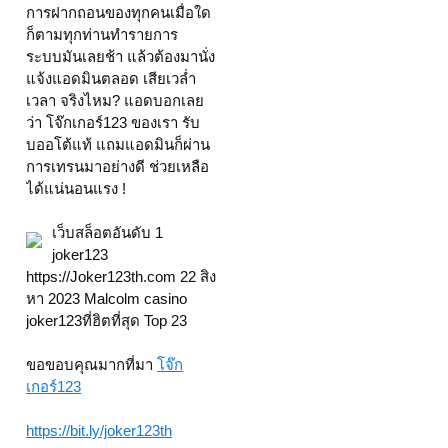
การฝากถอนของทุกคนเมื่อใด
ก็ตามทุกท่านทำรายการ
ระบบมันเลยช้า แล้วต้องมานั่ง
แจ้งแอดมินตลอด เสียเวล่ำ
เวลา จริงไหม? แอดบอกเลย
ว่า โจ๊กเกอร์123 ของเรา รับ
บออโต้แท้ แถมแอดมินก็ผ่าน
การเทรนมาอย่างดี ช่วยเหลือ
ได้แน่นอนแรง !
เว็บสล็อตอันดับ 1
joker123
https://Joker123th.com 22 สิง
หา 2023 Malcolm casino
joker123ที่ฮิตที่สุด Top 23
ขอขอบคุณมากที่มา
โจ๊ก
เกอร์123
https://bit.ly/joker123th