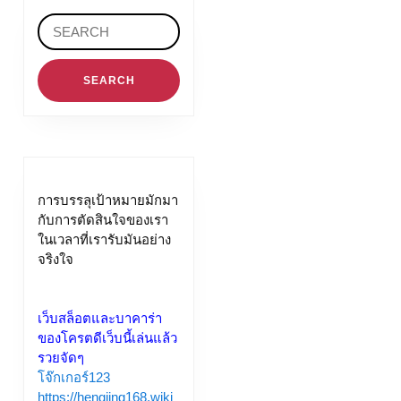
จ่าย
Search
โจ๊ก
for:
เกอร์123
แตก
ทุก
วัน
Top
74
การบรรลุเป้าหมายมักมา
by
กับการตัดสินใจของเรา
Angie
ในเวลาที่เรารับมันอย่าง
จริงใจ
สมัคร
ด่วน!
10
เว็บสล็อตและบาคาร่า
พฤศจิกายน
ของโครตดีเว็บนี้เล่นแล้ว
รวยจัดๆ
23
โจ๊กเกอร์123
https://hengjing168.wiki