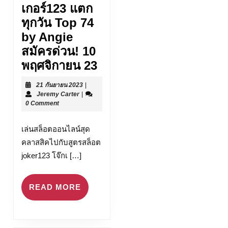
Joker123th.com
เกอร์123 แตก
26
ทุกวัน Top 74
by Angie
สมัครด่วน! 10
โจ๊ก
พฤศจิกายน 23
เกอร์123
21
21 กันยายน 2023
|
ทาง
Jeremy
กันยายน
Jeremy Carter
|
Carter
2023
0 Comment
เข้าjoker123joker123
ฟรี
เล่นสล็อตออนไลน์สุด
เครดิต
คลาสสิคไปกับสูตรสล็อต
เว็บ
joker123 โจ๊กเ […]
แม่
โดยตรง
READ
READ MORE
ไม่มี
MORE
ค่า
ใช้