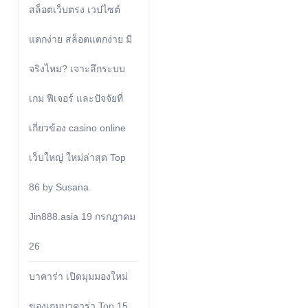
สล็อตเว็บตรง เวปไซต์
แตกง่าย สล็อตแตกง่าย มี
จริงไหม? เจาะลึกระบบ
เกม ฟีเจอร์ และปัจจัยที่
เกี่ยวข้อง casino online
เว็บใหญ่ ใหม่ล่าสุด Top
86 by Susana
Jin888.asia 19 กรกฎาคม
26
บาคาร่า เปิดมุมมองใหม่
ของเกมบาคาร่า Top 15