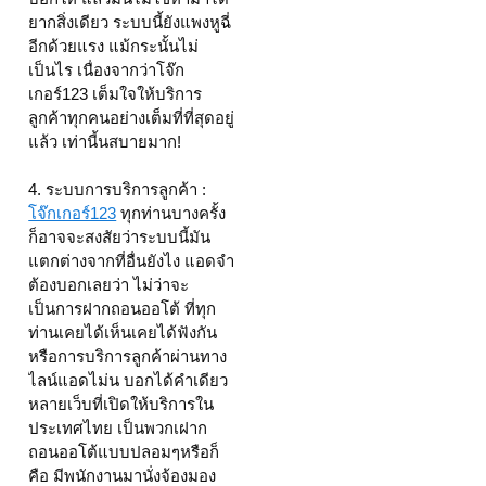
ยากสิ่งเดียว ระบบนี้ยังแพงหูฉี่
อีกด้วยแรง แม้กระนั้นไม่
เป็นไร เนื่องจากว่าโจ๊ก
เกอร์123 เต็มใจให้บริการ
ลูกค้าทุกคนอย่างเต็มที่ที่สุดอยู่
แล้ว เท่านี้นสบายมาก!
4. ระบบการบริการลูกค้า :
โจ๊กเกอร์123
ทุกท่านบางครั้ง
ก็อาจจะสงสัยว่าระบบนี้มัน
แตกต่างจากที่อื่นยังไง แอดจำ
ต้องบอกเลยว่า ไม่ว่าจะ
เป็นการฝากถอนออโต้ ที่ทุก
ท่านเคยได้เห็นเคยได้ฟังกัน
หรือการบริการลูกค้าผ่านทาง
ไลน์แอดไม่น บอกได้คำเดียว
หลายเว็บที่เปิดให้บริการใน
ประเทศไทย เป็นพวกเฝาก
ถอนออโต้แบบปลอมๆหรือก็
คือ มีพนักงานมานั่งจ้องมอง