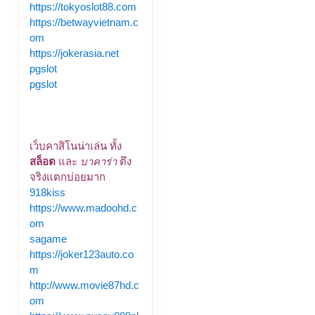
https://tokyoslot88.com
https://betwayvietnam.c
om
https://jokerasia.net
pgslot
pgslot
เว็บคาสิโนน่าเล่น ทั้ง
สล็อต
และ
บาคาร่า
ตึง
จริงแตกบ่อยมาก
918kiss
https://www.madoohd.c
om
sagame
https://joker123auto.co
m
http://www.movie87hd.c
om