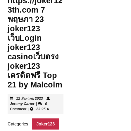
https://joker12
3th.com 7
พฤษภา 23
joker123
เว็บLogin
joker123
casinoเว็บตรง
joker123
เครดิตฟรี Top
21 by Malcolm
12
12 สิงหาคม 2023
|
Jeremy
สิงหาคม
Jeremy Carter
|
0
Carter
2023
Comment
|
23:25 น.
Categories:
Joker123