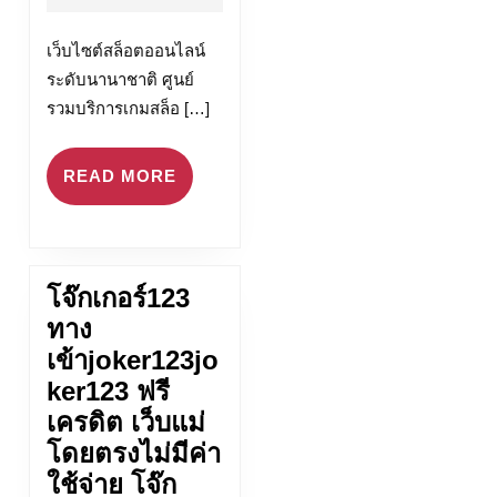
webดาวน์โหลดjoker123
auto
เว็บไซต์สล็อตออนไลน์
พนัน
ระดับนานาชาติ ศูนย์
ออนไลน์
รวมบริการเกมสล็อ […]
เว็บ
เปิด
READ
READ MORE
ใหม่
MORE
สล็อต
เครดิต
ฟรี
โจ๊กเกอร์123
Top
ทาง
99
เข้าjoker123jo
by
ker123 ฟรี
Lucia
เครดิต เว็บแม่
โจ๊ก
โดยตรงไม่มีค่า
เกอร์123
ใช้จ่าย โจ๊ก