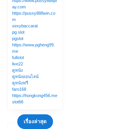
https://www.pussy888pl
ay.com
https://pussy888win.co
m
sexybaccarat
pg slot
pgslot
https://www.pgheng99.
me
fullslot
live22
ดูหนัง
ดูหนังออนไลน์
ดูหนังฟรี
faro168
https://hongkong456.me
slot66
เรื่องล่าสุด