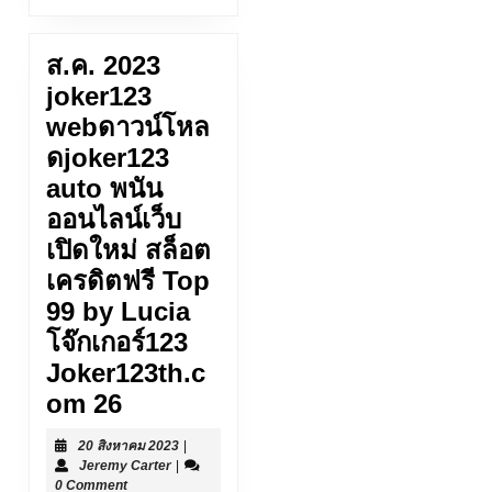
เกอร์123
ทดลอง
ส.ค. 2023
เล่น
joker123
Top
webดาวน์โหล
63
ดjoker123
by
auto พนัน
Bridget
ออนไลน์เว็บ
โจ๊ก
เปิดใหม่ สล็อต
เกอร์123
เครดิตฟรี Top
Joker123th.com
99 by Lucia
27
โจ๊กเกอร์123
Joker123th.c
ส.ค.
om 26
2023
20
20 สิงหาคม 2023
|
joker123
Jeremy
สิงหาคม
Jeremy Carter
|
Carter
2023
0 Comment