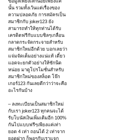
ข้อมูลเพียงเล็กน้อยเพียงแค่
นั้น รวมทั้งเว้นแต่เรื่องของ
ความปลอดภัย การสมัครเป็น
สมาชิกกับ joker123 ยัง
สามารถทำให้ทุกท่านได้รับ
เครดิตฟรีกับแบบชิลๆเกลื่อน
กลาดกระจัดกระจายสำหรับ
สมาชิกใหม่อีกด้วย บอกเลยว่า
แจ่มจัดเต็มอย่างแน่แท้ เดี๋ยว
แอดจะยกตัวอย่างให้ซักนิด
หน่อย มาดูโปรโมชั่นสำหรับ
สมาชิกใหม่ของสล็อต โจ๊ก
เกอร์123 กันเลยดีกว่าว่าจะคือ
อะไรกันบ้าง
– ลงทะเบียนเป็นสมาชิกใหม่
กับเรา joker123 ทุกคนจะได้
รับโบนัสเงินเพิ่มเติมอีก 100%
กันไปแบบฟรีๆเพียงแค่เท่า
ยอด 4 เท่า ถอนได้ 2 เท่าจาก
ยอดฝาก ก็พอๆกับเราแจก