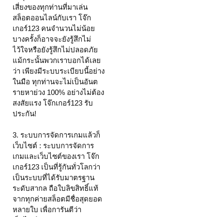
เสี่ยงของทุกท่านที่มาเล่น
สล็อตออนไลน์กับเรา โจ๊ก
เกอร์123 คนจำนวนไม่น้อย
บางครั้งก็อาจจะยังรู้สึกไม่
ไว้ใจหรือยังรู้สึกไม่ปลอดภัย
แม้กระนั้นพวกเราบอกได้เลย
ว่า เพียงมีระบบระเบียบนี้อย่าง
ในมือ ทุกท่านจะไม่เป็นอันต
รายหาย่วง 100% อย่างไม่ต้อง
สงสัยแรง โจ๊กเกอร์123 รับ
ประกัน!
3. ระบบการจัดการเกมแล้วก็
เว็บไซต์ : ระบบการจัดการ
เกมและเว็บไซต์ของเรา โจ๊ก
เกอร์123 เป็นที่รู้กันทั่วโลกว่า
เป็นระบบที่ได้รับมาตรฐาน
ระดับสากล ถือใบลิขสิทธิ์แท้
จากทุกค่ายสล็อตมีชื่อสุดยอด
หลายใบ เพื่อการันตีว่า