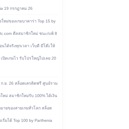
ia 19 กรกฎาคม 26
องใหม่ของเกมบาคาร่า Top 15 by
.com ดีลสมาชิกใหม่ ชนะ/แพ้ 8
อนได้จริงทุกเวลา เว็บดี มีโต๊ะให้
 เปิดเกมไว รับโปรใหญ่ไปเลย 20
 ก.ย. 26 สล็อตเครดิตฟรี ศูนย์รวม
ใหม่ สมาชิกใหม่รับ 100% ได้เงิน
ุดหมายของสายเกมทั่วโลก สล็อต
วเริ่มได้ Top 100 by Parthenia