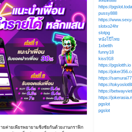
สล็อต888
https://pgslot.tod
pussy888
https://www.sexy
slotxo24hr
slotpg
หนังโป๊ไทย
1xbetth
funny18
kiss918
https://pgslotth.io
https://joker356.
https://samurai77
https://tokyoslot
https://betwayvi
https://jokerasia.
pgslot
pgslot
ลายค่ายเพียรพยายามชิงชัยกันด้วยงานกราฟิก