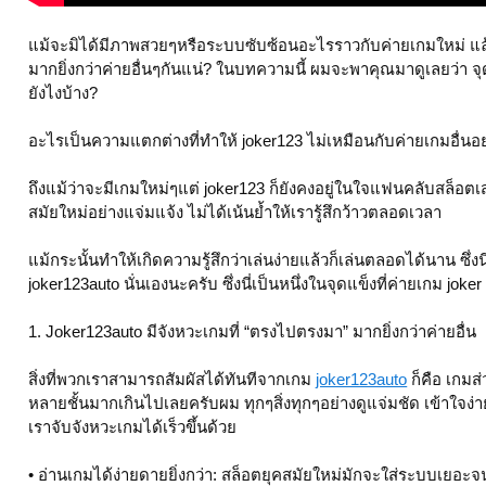
แม้จะมิได้มีภาพสวยๆหรือระบบซับซ้อนอะไรราวกับค่ายเกมใหม่ แล้วอ
มากยิ่งกว่าค่ายอื่นๆกันแน่? ในบทความนี้ ผมจะพาคุณมาดูเลยว่า จุด
ยังไงบ้าง?
อะไรเป็นความแตกต่างที่ทำให้ joker123 ไม่เหมือนกับค่ายเกมอื่นอ
ถึงแม้ว่าจะมีเกมใหม่ๆแต่ joker123 ก็ยังคงอยู่ในใจแฟนคลับสล็อตเส
สมัยใหม่อย่างแจ่มแจ้ง ไม่ได้เน้นย้ำให้เรารู้สึกว้าวตลอดเวลา
แม้กระนั้นทำให้เกิดความรู้สึกว่าเล่นง่ายแล้วก็เล่นตลอดได้นาน ซึ่งนี
joker123auto นั่นเองนะครับ ซึ่งนี่เป็นหนึ่งในจุดแข็งที่ค่ายเกม joker 
1. Joker123auto มีจังหวะเกมที่ “ตรงไปตรงมา” มากยิ่งกว่าค่ายอื่น
สิ่งที่พวกเราสามารถสัมผัสได้ทันทีจากเกม
joker123auto
ก็คือ เกมส
หลายชั้นมากเกินไปเลยครับผม ทุกๆสิ่งทุกๆอย่างดูแจ่มชัด เข้าใจ
เราจับจังหวะเกมได้เร็วขึ้นด้วย
• อ่านเกมได้ง่ายดายยิ่งกว่า: สล็อตยุคสมัยใหม่มักจะใส่ระบบเยอะจ