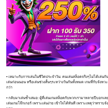
• เหมาะกับการเล่นในชีวิตประจำวัน: คนเล่นสล็อตจริงๆไม่ได้เล่นกั
เล่นก่อนนอน หรือเล่นช่วงสั้นๆระหว่างวันกันทั้งหมด เกมที่กับจังหวะอ
กว่า
• กลับมาเล่นซ้ำเสมอ: ผู้ที่เล่นเกมสล็อตกับพวกเรามาหลายปีบอกเลย
เล่นเกมโจ๊กเกอร์ เพราะเล่นง่าย เข้าใจได้ทันที เพราะเหตุว่าทราบจ