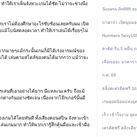
ำให้เราเห็นจังหวะเกมได้ชัด ไม่ว่าจะช่วงนิ่ง
Susana Jin888.as
บาคาร่า เปิดมุมม
กเราไม่ต้องศึกษาอะไรซับซ้อนเลยครับผม เปิด
อแม้โบนัสตลอดเวลา ทำให้เราเล่นได้เรื่อยๆไม่
Numbers Sexy168c
ตาติด รับ 5 หมื่น ถ
นมากมายๆแม้กระนั้นเกมก็มิได้เร่งอารมณ์ของ
มได้ เล่นตามสไตล์ของตนได้มากกว่า แม้ว่าจะ
เลือกเยอะ บาคาร่า
ก.ค. 69
สล็อตเครดิตฟรี 16
รเล่นที่เอาอย่างได้ยาก นี่แหละนะครับ ถึงแม้
่างกันอย่างชัดเจน เนื่องจากโจ๊กเกอร์นั้นมี
เกมยอดนิยมแห่งยุค
เร็ว เข้าใจง่าย จ
งเกมได้โดยทันที ทั้งเสียงตอนสปิน จังหวะเข้า
่นเกมมาก ทำให้พวกเรารู้สึกคุ้นมือและเข้ามือ
เครดิตฟรี คลิกเดีย