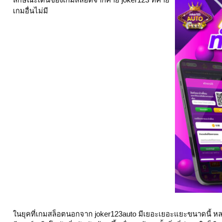
เกมอื่นไม่มี
ในยุคที่เกมสล็อตนอกจาก joker123auto มีเยอะเยอะแยะขนาดนี้ ห