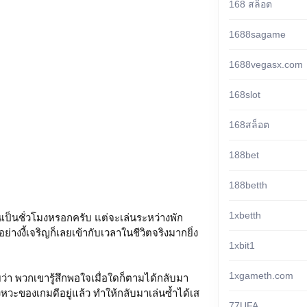
168 สล็อต
1688sagame
1688vegasx.com
168slot
168สล็อต
188bet
188betth
1xbetth
นเป็นชั่วโมงหรอกครับ แต่จะเล่นระหว่างพัก
ย่างงี้เจริญก็เลยเข้ากับเวลาในชีวิตจริงมากยิ่ง
1xbit1
1xgameth.com
ว่า พวกเขารู้สึกพอใจเมื่อใดก็ตามได้กลับมา
ังหวะของเกมดีอยู่แล้ว ทำให้กลับมาเล่นซ้ำได้เส
77UFA