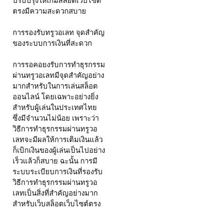
ปรับปรุงให้เกมสล็อตเว็บไซต์
ตรงมีความสะดวกสบาย
การรองรับทรูวอเลท จุดสำคัญ
ของระบบการเงินที่สะดวก
การรอคอยงรับการทำธุรกรรม
ผ่านทรูวอเลทมีจุดสำคัญอย่าง
มากสำหรับในการเล่นสล็อต
ออนไลน์ โดยเฉพาะอย่างยิ่ง
สำหรับผู้เล่นในประเทศไทย
ซึ่งมีจำนวนไม่น้อย เพราะว่า
วิธีการทำธุรกรรมผ่านทรูวอ
เลทจะมีผลให้การเติมเงินแล้ว
ก็เบิกเงินของผู้เล่นเป็นไปอย่าง
เร็วแล้วก็สบาย ฉะนั้น การมี
ระบบระเบียบการเงินที่รองรับ
วิธีการทำธุรกรรมผ่านทรูวอ
เลทเป็นสิ่งที่สำคัญอย่างมาก
สำหรับเว็บสล็อตเว็บไซต์ตรง