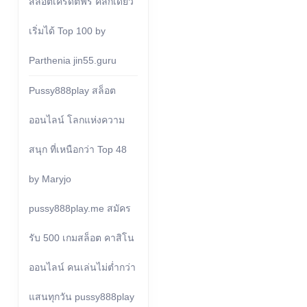
สล็อตเครดิตฟรี คลิกเดียว
เริ่มได้ Top 100 by
Parthenia jin55.guru
Pussy888play สล็อต
ออนไลน์ โลกแห่งความ
สนุก ที่เหนือกว่า Top 48
by Maryjo
pussy888play.me สมัคร
รับ 500 เกมสล็อต คาสิโน
ออนไลน์ คนเล่นไม่ต่ำกว่า
แสนทุกวัน pussy888play