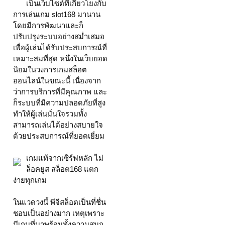
เป็นเว็บไซต์ที่เกี่ยวโยงกับ
การเล่นเกม slot168 มานาน
โดยมีการพัฒนาและก็
ปรับปรุงระบบอย่างสม่ำเสมอ
เพื่อผู้เล่นได้รับประสบการณ์ที่
เหมาะสมที่สุด หนึ่งในเว็บยอด
นิยมในวงการเกมสล็อต
ออนไลน์ในขณะนี้ เนื่องจาก
ว่าการบริการที่มีคุณภาพ และ
ก็ระบบที่มีความปลอดภัยที่สูง
ทำให้ผู้เล่นมั่นใจรวมทั้ง
สามารถเล่นได้อย่างสบายใจ
ด้วยประสบการณ์ที่ยอดเยี่ยม
เกมแท้จากเซิร์ฟหลัก ไม่
ล็อคยูส สล็อต168 แตก
ง่ายทุกเกม
ในแวดวงนี้ พีจีสล็อตเป็นที่ชื่น
ชอบเป็นอย่างมาก เหตุเพราะ
มีเกมที่มาพร้อมทั้งความสนุก