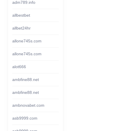
adm789.info
allbestbet
allbet24hr
allone745s.com
allone745s.com
alot666
ambfine88.net
ambfine88.net
ambnovabet.com
asb9999.com