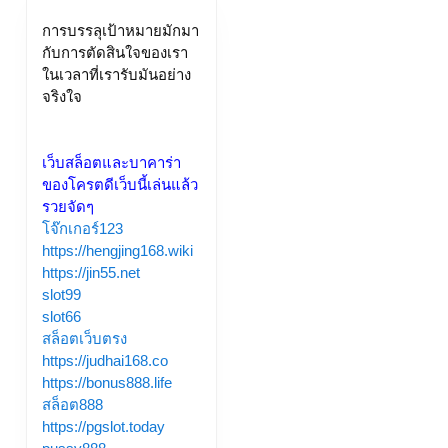
by
การบรรลุเป้าหมายมักมา
Toney
กับการตัดสินใจของเรา
judhai168
ในเวลาที่เรารับมันอย่าง
จริงใจ
judhai168.vip
เว็บสล็อตและบาคาร่า
ของโครตดีเว็บนี้เล่นแล้ว
รวยจัดๆ
โจ๊กเกอร์123
https://hengjing168.wiki
https://jin55.net
slot99
slot66
สล็อตเว็บตรง
https://judhai168.co
https://bonus888.life
สล็อต888
https://pgslot.today