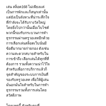
เล่น สล็อต168 ไม่เพียงแค่
เป็นการพักและก็สนุกเท่านั้น
แต่ยังเป็นจังหวะที่น่าระทึกใจ
ที่กำลังจะได้รับรางวัลใหญ่
โดยยิ่งไปกว่านั้นเมื่อเว็บไซต์
พวกนี้รองรับกระบวนการทำ
ธุรกรรมผ่านทรูวอเลทอีกด้วย
การเลือกเล่นสล็อตเว็บนั่นมี
ข้อดีมากมายก่ายกอง ดังเช่น
ความสะดวกสบายสำหรับใน
การเข้าถึง เลือกเล่นได้ทุกที่ที่
ต้องการ รวมทั้งความน่าไว้ใจ
สำหรับเพื่อการบริการแล้วก็
จุดสำคัญของระบบการเงินที่
รองรับทรูวอเลท เพื่อให้ผู้เล่น
มั่นอกมั่นใจสำหรับในการทำ
ธุรกรรมรวมทั้งการเล่นโดย
สวัสดิภาพ
โดยเหตุนี้ สำหรับคนที่