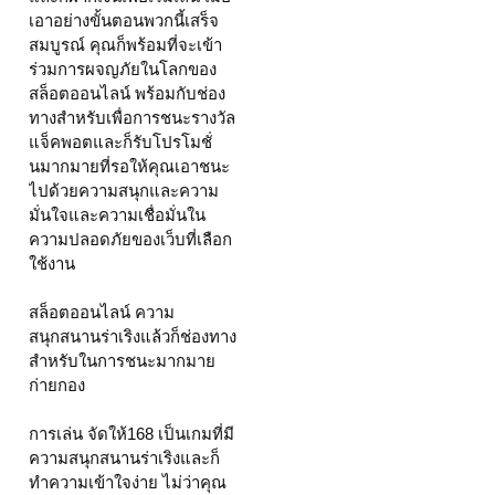
เอาอย่างขั้นตอนพวกนี้เสร็จ
สมบูรณ์ คุณก็พร้อมที่จะเข้า
ร่วมการผจญภัยในโลกของ
สล็อตออนไลน์ พร้อมกับช่อง
ทางสำหรับเพื่อการชนะรางวัล
แจ็คพอตและก็รับโปรโมชั่
นมากมายที่รอให้คุณเอาชนะ
ไปด้วยความสนุกและความ
มั่นใจและความเชื่อมั่นใน
ความปลอดภัยของเว็บที่เลือก
ใช้งาน
สล็อตออนไลน์ ความ
สนุกสนานร่าเริงแล้วก็ช่องทาง
สำหรับในการชนะมากมาย
ก่ายกอง
การเล่น จัดให้168 เป็นเกมที่มี
ความสนุกสนานร่าเริงและก็
ทำความเข้าใจง่าย ไม่ว่าคุณ