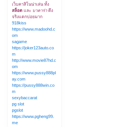
เว็บคาสิโนน่าเล่น ทั้ง
สล็อต
และ
บาคาร่า
ตึง
จริงแตกบ่อยมาก
918kiss
https://www.madoohd.c
om
sagame
https://joker123auto.co
m
http://www.movie87hd.c
om
https://www.pussy888pl
ay.com
https://pussy888win.co
m
sexybaccarat
pg slot
pgslot
https://www.pgheng99.
me