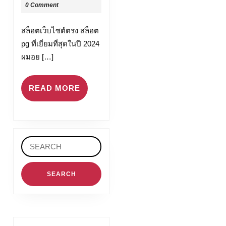
Carter
2024
0 Comment
ใหญ่
24
สล็อตเว็บไซต์ตรง สล็อต
August
pg ที่เยี่ยมที่สุดในปี 2024
24
ผมอย […]
คา
สิ
READ
READ MORE
โน
MORE
ออนไลน์
เว็บ
แม่
Search
จัด
for:
ให้168
ทดลอง
เล่น
Top
41