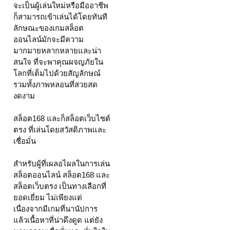
จะเป็นผู้เล่นใหม่หรือมืออาชีพ
ก็สามารถเข้าเล่นได้โดยทันที
ลักษณะของเกมสล็อต
ออนไลน์มักจะมีความ
มากมายหลากหลายและน่า
สนใจ ที่จะพาคุณผจญภัยใน
โลกที่เต็มไปด้วยสัญลักษณ์
รวมทั้งภาพหลอนที่สวยสด
งดงาม
สล็อต168 และก็สล็อตเว็บไซต์
ตรง ที่เล่นโดยสวัสดิภาพและ
เชื่อมั่น
สำหรับผู้ที่เผลอไผลในการเล่น
สล็อตออนไลน์ สล็อต168 และ
สล็อตเว็บตรง เป็นทางเลือกที่
ยอดเยี่ยม ไม่เพียงแต่
เนื่องจากมีเกมที่นานัปการ
แล้วเนื้อหาที่น่าดึงดูด แต่ยัง