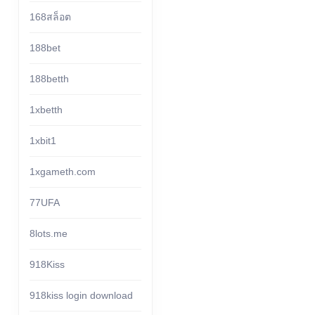
168สล็อต
188bet
188betth
1xbetth
1xbit1
1xgameth.com
77UFA
8lots.me
918Kiss
918kiss login download