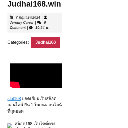
Judhai168.win
7
7 มิถุนายน 2024
|
Jeremy
มิถุนายน
Jeremy Carter
|
0
Carter
2024
Comment
|
10:24 น.
Categories:
Judhai168
slot168
ยอดเยี่ยมเว็บสล็อต
ออนไลน์ ยืน 1 ในเกมออนไลน์
ที่สุดยอด
สล็อต168 เว็บไซต์ตรง