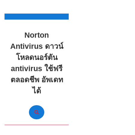
Skip
to
content
Norton
Skip
to
Antivirus ดาวน์
content
โหลดนอร์ตัน
antivirus ใช้ฟรี
ตลอดชีพ อัพเดท
ได้