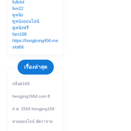
fullslot
live22
ดูหนัง
ดูหนังออนไลน์
ดูหนังฟรี
faro168
https://hongkong456.me
slot66
เรื่องล่าสุด
สล็อต168
hengjing168d.com 8
ส.ค. 2569 hengjing168
หวยออนไลน์ อัตราจ่าย