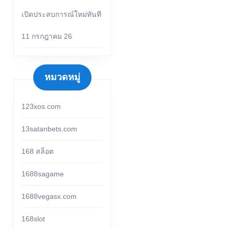
เปิดประสบการณ์ใหม่ทันที
11 กรกฎาคม 26
หมวดหมู่
123xos.com
13satanbets.com
168 สล็อต
1688sagame
1688vegasx.com
168slot