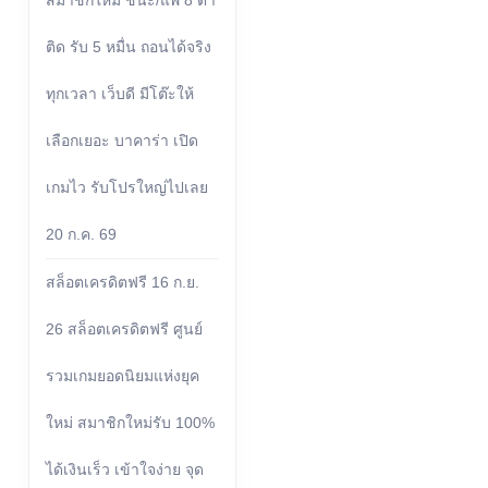
ติด รับ 5 หมื่น ถอนได้จริง
ทุกเวลา เว็บดี มีโต๊ะให้
เลือกเยอะ บาคาร่า เปิด
เกมไว รับโปรใหญ่ไปเลย
20 ก.ค. 69
สล็อตเครดิตฟรี 16 ก.ย.
26 สล็อตเครดิตฟรี ศูนย์
รวมเกมยอดนิยมแห่งยุค
ใหม่ สมาชิกใหม่รับ 100%
ได้เงินเร็ว เข้าใจง่าย จุด