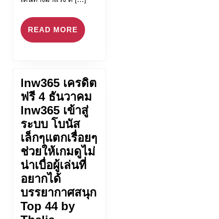
สมัคร
ระบบ
READ
READ MORE
ธีม
MORE
เปลี่ยน
พื้น
หลัง
lnw365 เครดิต
ตาม
ฟรี 4 ธันวาคม
อารมณ์
lnw365 เข้าสู่
การ
ระบบ โบนัส
เล่น
เล็กๆแตกเรื่อยๆ
โหมด
ช่วยให้เกมดูไม่
ดาร์
น่าเบื่อผู้เล่นที่
ก
อยากได้
เหมาะ
บรรยากาศสนุก
กับ
Top 44 by
กลาง