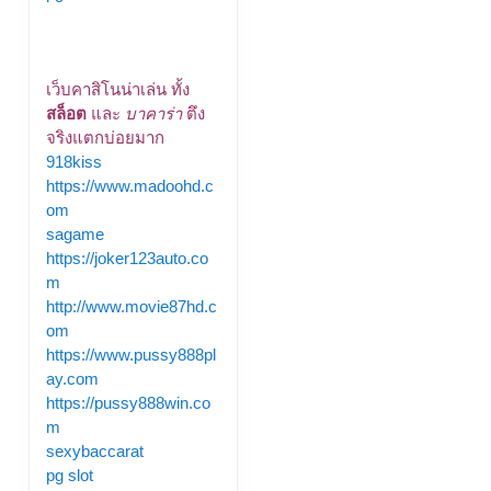
เว็บคาสิโนน่าเล่น ทั้ง
สล็อต
และ
บาคาร่า
ตึง
จริงแตกบ่อยมาก
918kiss
https://www.madoohd.c
om
sagame
https://joker123auto.co
m
http://www.movie87hd.c
om
https://www.pussy888pl
ay.com
https://pussy888win.co
m
sexybaccarat
pg slot