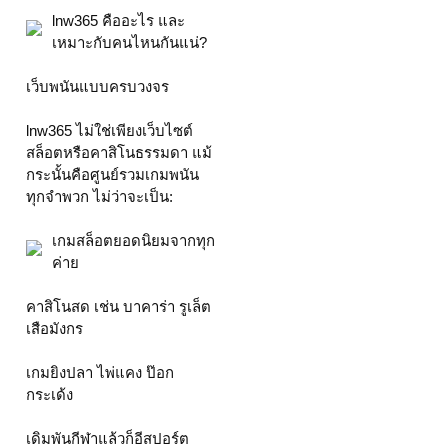
lnw365 คืออะไร และ
เหมาะกับคนไหนกันแน่?
เว็บพนันแบบครบวงจร
lnw365 ไม่ใช่เพียงเว็บไซต์
สล็อตหรือคาสิโนธรรมดา แม้
กระนั้นคือศูนย์รวมเกมพนัน
ทุกจำพวก ไม่ว่าจะเป็น:
เกมสล็อตยอดนิยมจากทุก
ค่าย
คาสิโนสด เช่น บาคาร่า รูเล็ต
เสือมังกร
เกมยิงปลา ไพ่แคง ป๊อก
กระเด้ง
เดิมพันกีฬาแล้วก็อีสปอร์ต