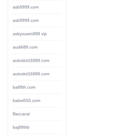
asb9999.com
asb9999.com
askyouwin888 vip
audi688.com
autoslot16888.com
autoslot16888.com
ba88th.com
babet555.com
Baccarat
baj88thb