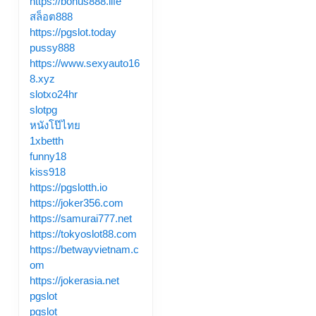
https://bonus888.life
สล็อต888
https://pgslot.today
pussy888
https://www.sexyauto16
8.xyz
slotxo24hr
slotpg
หนังโป๊ไทย
1xbetth
funny18
kiss918
https://pgslotth.io
https://joker356.com
https://samurai777.net
https://tokyoslot88.com
https://betwayvietnam.c
om
https://jokerasia.net
pgslot
pgslot