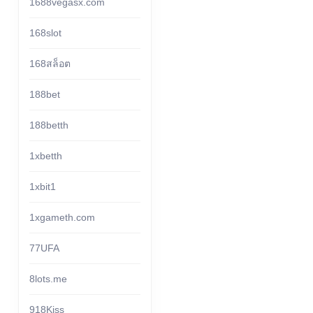
1688vegasx.com
168slot
168สล็อต
188bet
188betth
1xbetth
1xbit1
1xgameth.com
77UFA
8lots.me
918Kiss