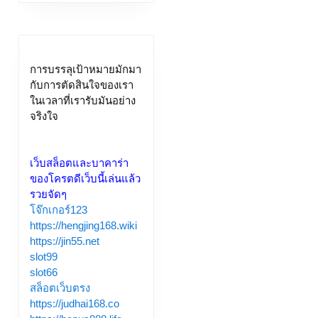
ดู
ไม่
น่า
เบื่อ
การบรรลุเป้าหมายมักมา
ผู้
กับการตัดสินใจของเรา
เล่น
ในเวลาที่เรารับมันอย่าง
จริงใจ
ที่
อยาก
ได้
เว็บสล็อตและบาคาร่า
บรรยากาศ
ของโครตดีเว็บนี้เล่นแล้ว
รวยจัดๆ
สนุก
โจ๊กเกอร์123
Top
https://hengjing168.wiki
44
https://jin55.net
by
slot99
slot66
Thalia
สล็อตเว็บตรง
https://judhai168.co