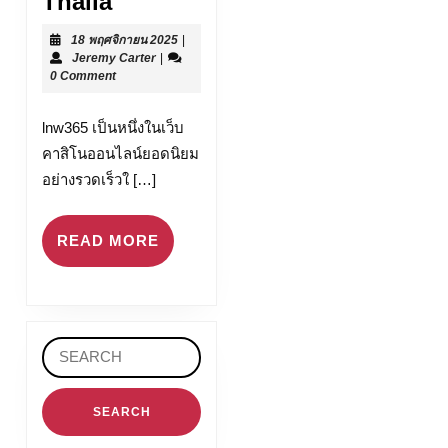
lnw365
Thalia
คืน
เครดิต
ปรับ
18
18 พฤศจิกายน 2025
|
ฟรี
Jeremy
พฤศจิกายน
Jeremy Carter
|
ความ
Carter
2025
0 Comment
4
สว่าง
ธันวาคม
หน้า
lnw365 เป็นหนึ่งในเว็บ
lnw365
จอ
คาสิโนออนไลน์ยอดนิยม
เข้า
อย่างรวดเร็วใ […]
อัตโนมัติ
สู่
เมื่อ
ระบบ
เปลี่ยน
READ
READ MORE
โบนัส
MORE
เวลา
เล็กๆ
Top
แตก
90
เรื่อยๆ
Search
by
ช่วย
for:
Milagro
ให้
เกม