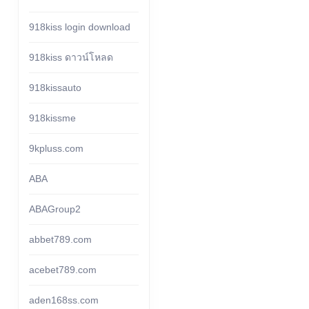
918kiss login download
918kiss ดาวน์โหลด
918kissauto
918kissme
9kpluss.com
ABA
ABAGroup2
abbet789.com
acebet789.com
aden168ss.com