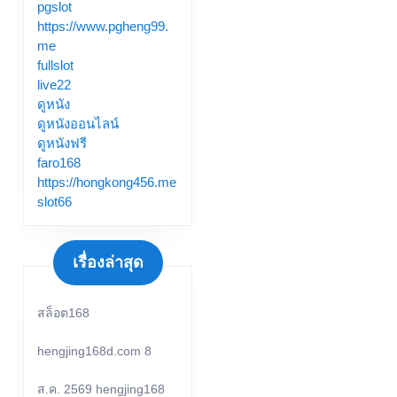
pgslot
https://www.pgheng99.
me
fullslot
live22
ดูหนัง
ดูหนังออนไลน์
ดูหนังฟรี
faro168
https://hongkong456.me
slot66
เรื่องล่าสุด
สล็อต168
hengjing168d.com 8
ส.ค. 2569 hengjing168