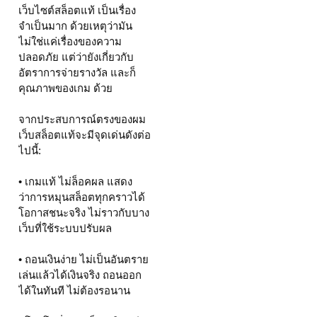
เว็บไซต์สล็อตแท้ เป็นเรื่อง
จำเป็นมาก ด้วยเหตุว่ามัน
ไม่ใช่แค่เรื่องของความ
ปลอดภัย แต่ว่ายังเกี่ยวกับ
อัตราการจ่ายรางวัล และก็
คุณภาพของเกม ด้วย
จากประสบการณ์ตรงของผม
เว็บสล็อตแท้จะมีจุดเด่นดังต่อ
ไปนี้:
• เกมแท้ ไม่ล็อคผล แสดง
ว่าการหมุนสล็อตทุกคราวได้
โอกาสชนะจริง ไม่ราวกับบาง
เว็บที่ใช้ระบบปรับผล
• ถอนเงินง่าย ไม่เป็นอันตราย
เล่นแล้วได้เงินจริง ถอนออก
ได้ในทันที ไม่ต้องรอนาน