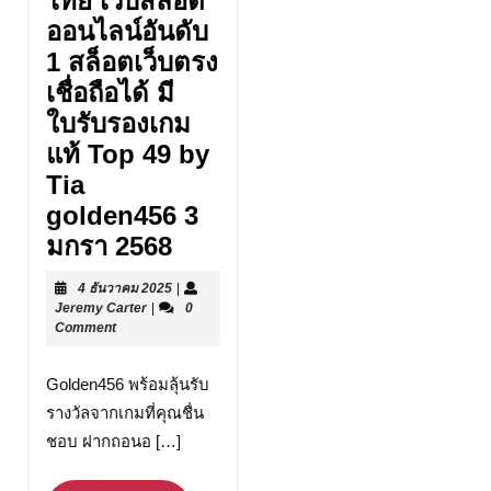
ไทย เว็บสล็อต
มกราคม
ไม่มี
ออนไลน์อันดับ
2026
เงื่อนไข
1 สล็อตเว็บตรง
Top
เชื่อถือได้ มี
35
ใบรับรองเกม
by
แท้ Top 49 by
Oliva
Tia
m.jinda55.com
golden456 3
10
Golden456
มกรา 2568
พ.ค.
ยู
2023
4
4 ธันวาคม 2025
|
ส
Jeremy
ธันวาคม
Jeremy Carter
|
0
Carter
2025
Comment
เดียว
แตก
Golden456 พร้อมลุ้นรับ
ได้
รางวัลจากเกมที่คุณชื่น
ทุก
ชอบ ฝากถอนอ […]
เกม
เล่น