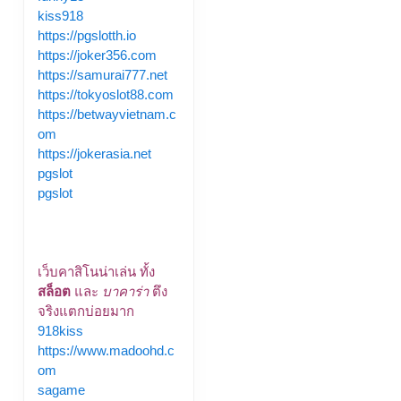
kiss918
3
https://pgslotth.io
มกรา
https://joker356.com
2568
https://samurai777.net
https://tokyoslot88.com
https://betwayvietnam.c
om
https://jokerasia.net
pgslot
pgslot
เว็บคาสิโนน่าเล่น ทั้ง
สล็อต
และ
บาคาร่า
ตึง
จริงแตกบ่อยมาก
918kiss
https://www.madoohd.c
om
sagame