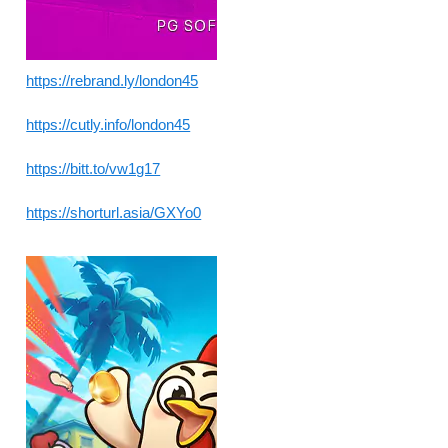
https://rebrand.ly/london45
https://cutly.info/london45
https://bitt.to/vw1g17
https://shorturl.asia/GXYo0