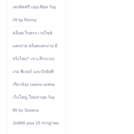
เครดิตฟรี เยอะที่สุด Top
28 by Ronny
สล็อตเว็บตรง เวปไซต์
แตกง่าย สล็อตแตกง่าย มี
จริงไหม? เจาะลึกระบบ
เกม ฟีเจอร์ และปัจจัยที่
เกี่ยวข้อง casino online
เว็บใหญ่ ใหม่ล่าสุด Top
86 by Susana
Jin888.asia 19 กรกฎาคม