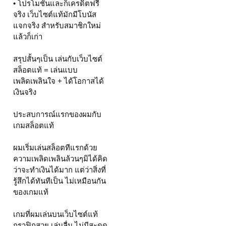
• โปรโมชั่นและก็เครดิตฟรี
จริง เว็บไซต์แท้มักมีโบนัส
แจกจริง สำหรับสมาชิกใหม่
แล้วก็เก่า
สรุปสั้นๆเป็น เล่นกับเว็บไซต์
สล็อตแท้ = เล่นแบบ
เพลิดเพลินใจ + ได้โอกาสได้
เงินจริง
ประสบการณ์แรกของผมกับ
เกมสล็อตแท้
ผมเริ่มเล่นสล็อตทีแรกด้วย
ความเพลิดเพลินล้วนๆมิได้คิด
ว่าจะทำเงินได้มาก แต่ว่าสิ่งที่
รู้สึกได้ทันทีเป็น ไม่เหมือนกัน
ของเกมแท้
เกมที่ผมเล่นบนเว็บไซต์แท้
กราฟิกสวย เล่นลื่น ไม่มีสะดุด