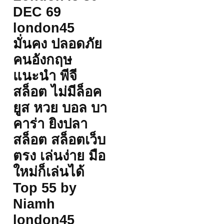
DEC 69
london45
มั่นคง ปลอดภัย
คนอังกฤษ
แนะนำ พีจี
สล็อต ไม่มีล็อค
ยูส หวย บอล บา
คาร่า ยิงปลา
สล็อต สล็อตเว็บ
ตรง เล่นง่าย มือ
ใหม่ก็เล่นได้
Top 55 by
Niamh
london45