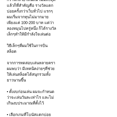
แล้วก็ที่สำคัญคือ รางวัลแตก
บ่อยครั้งกว่าเว็บทั่วไป แรกๆ
ผมเริ่มจากทุนไม่มากมาย
เพียงแค่ 100-200 บาท แต่ว่า
ลองหมุนไปครู่หนึ่ง ก็ได้รางวัล
เล็กๆทำให้มีกำลังใจเล่นต่อ
วิธีเล็กๆที่ผมใช้ในการปั่น
สล็อต
จากการทดสอบเล่นหลายครา
ผมพบว่า มีเทคนิคง่ายๆที่ช่วย
ให้เล่นสล็อตได้สนุกรวมทั้ง
ยาวนานขึ้น
• ตั้งงบก่อนเล่น ผมจะกำหนด
ว่าจะเล่นวันละเท่าไร และไม่
เกินงบประมาณที่ตั้งไว้
• เลือกเกมที่โบนัสแตกบ่อย