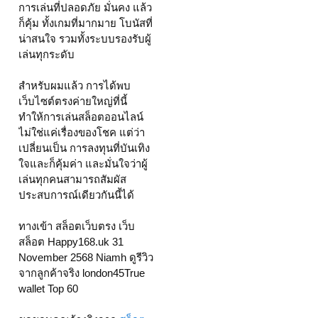
การเล่นที่ปลอดภัย มั่นคง แล้ว
ก็คุ้ม ทั้งเกมที่มากมาย โบนัสที่
น่าสนใจ รวมทั้งระบบรองรับผู้
เล่นทุกระดับ
สำหรับผมแล้ว การได้พบ
เว็บไซต์ตรงค่ายใหญ่ที่นี้
ทำให้การเล่นสล็อตออนไลน์
ไม่ใช่แค่เรื่องของโชค แต่ว่า
เปลี่ยนเป็น การลงทุนที่บันเทิง
ใจและก็คุ้มค่า และมั่นใจว่าผู้
เล่นทุกคนสามารถสัมผัส
ประสบการณ์เดียวกันนี้ได้
ทางเข้า สล็อตเว็บตรง เว็บ
สล็อต Happy168.uk 31
November 2568 Niamh ดูรีวิว
จากลูกค้าจริง london45True
wallet Top 60