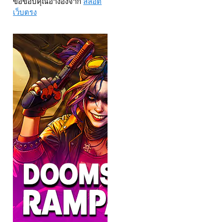
ขอขอบคุณอ้างอิงจาก
สล็อต
เว็บตรง