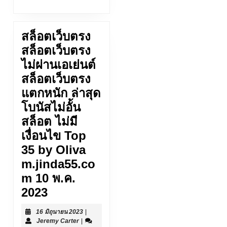
7
by
Adan
สล็อตเว็บตรง
London45.one
สล็อตเว็บตรง
ระบบ
ไม่ผ่านเอเย่นต์
ดี
สล็อตเว็บตรง
ไม่มี
แตกหนัก ล่าสุด
สะดุด
โบนัสไม่อั้น
เกม
สล็อต ไม่มี
สด
เงื่อนไข Top
เล่น
35 by Oliva
กัน
m.jinda55.co
สดๆ
m 10 พ.ค.
จาก
สล็อต
2023
บ่อน
เว็บ
หวย
16
16 มิถุนายน 2023
|
ตรง
Jeremy
มิถุนายน
Jeremy Carter
|