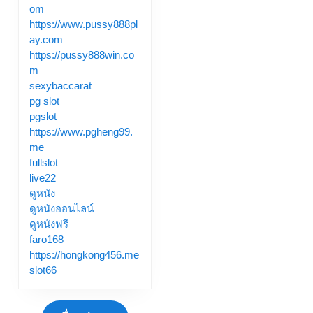
om
https://www.pussy888pl
ay.com
https://pussy888win.co
m
sexybaccarat
pg slot
pgslot
https://www.pgheng99.
me
fullslot
live22
ดูหนัง
ดูหนังออนไลน์
ดูหนังฟรี
faro168
https://hongkong456.me
slot66