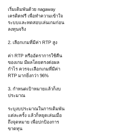
เริ่มเดิมพันด้วย nagaway
เครดิตฟรี เพื่อทำความเข้าใจ
ระบบและทดสอบเล่นเกมก่อน
ลงทุนจริง
2. เลือกเกมที่มีค่า RTP สูง
ค่า RTP หรืออัตราการใช้คืน
ของเกม มีผลโดยตรงต่อผล
กำไร ควรจะเลือกเกมที่มีค่า
RTP มากยิ่งกว่า 96%
3. กำหนดเป้าหมายแล้วก็งบ
ประมาณ
ระบุงบประมาณในการเดิมพัน
แต่ละครั้ง แล้วก็หยุดเล่นเมื่อ
ถึงจุดหมาย เพื่อปกป้องการ
ขาดทุน