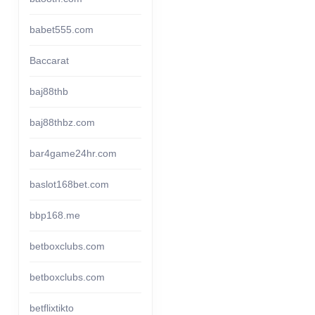
babet555.com
Baccarat
baj88thb
baj88thbz.com
bar4game24hr.com
baslot168bet.com
bbp168.me
betboxclubs.com
betboxclubs.com
betflixtikto