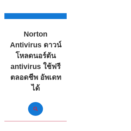
Skip
to
content
Norton
Skip
to
Antivirus ดาวน์
content
โหลดนอร์ตัน
antivirus ใช้ฟรี
ตลอดชีพ อัพเดท
ได้