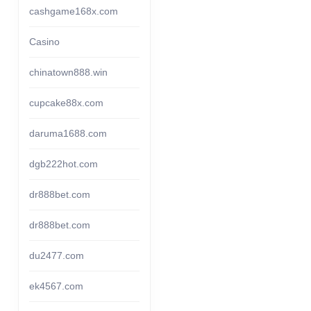
cashgame168x.com
Casino
chinatown888.win
cupcake88x.com
daruma1688.com
dgb222hot.com
dr888bet.com
dr888bet.com
du2477.com
ek4567.com