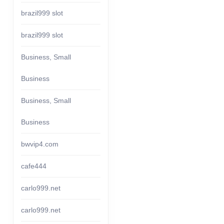
brazil999 slot
brazil999 slot
Business, Small
Business
Business, Small
Business
bwvip4.com
cafe444
carlo999.net
carlo999.net