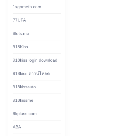
1xgameth.com
77UFA
8lots.me
918Kiss
918kiss login download
918kiss ดาวน์โหลด
918kissauto
918kissme
9kpluss.com
ABA