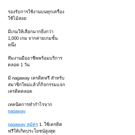
รองรับการใช้งานบนทุกเครื่อง
ใช้ไม้สอย
มีเกมให้เลือกมากยิ่งกว่า
1,000 เกม จากค่ายเกมชั้น
หนึ่ง
ทีมงานมืออาชีพพร้อมบริการ
ตลอด 1 วัน
มี nagaway เครดิตฟรี สำหรับ
สมาชิกใหม่แล้วก็กิจกรรมแจก
เครดิตตลอด
เทคนิคการทำกำไรจาก
nagaway
nagaway สมัคร
1. ใช้เครดิต
ฟรีให้เกิดประโยชน์สูงสุด