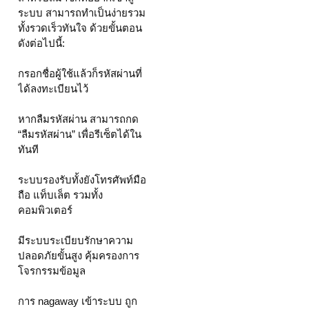
ระบบ สามารถทำเป็นง่ายรวม
ทั้งรวดเร็วทันใจ ด้วยขั้นตอน
ดังต่อไปนี้:
กรอกชื่อผู้ใช้แล้วก็รหัสผ่านที่
ได้ลงทะเบียนไว้
หากลืมรหัสผ่าน สามารถกด
“ลืมรหัสผ่าน” เพื่อรีเซ็ตได้ใน
ทันที
ระบบรองรับทั้งยังโทรศัพท์มือ
ถือ แท็บเล็ต รวมทั้ง
คอมพิวเตอร์
มีระบบระเบียบรักษาความ
ปลอดภัยขั้นสูง คุ้มครองการ
โจรกรรมข้อมูล
การ nagaway เข้าระบบ ถูก