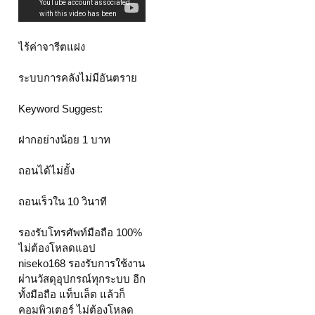
ไร้ค่าจารีตแฝง
ระบบการคลังไม่มีอันตราย
Keyword Suggest:
ฝากอย่างน้อย 1 บาท
ถอนได้ไม่ยั้ง
ถอนเร็วใน 10 วินาที
รองรับโทรศัพท์มือถือ 100%
ไม่ต้องโหลดแอป
niseko168 รองรับการใช้งาน
ผ่านวัสดุอุปกรณ์ทุกระบบ อีก
ทั้งมือถือ แท็บเล็ต แล้วก็
คอมพิวเตอร์ ไม่ต้องโหลด