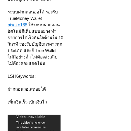
ระบบฝากถอนออโต้ รองรับ
TrueMoney Wallet
niseko168
ใช้ระบบฝากถอน
อัตโนมัติเต็มแบบอย่าง ทำ
รายการได้เร็วทันใจด้านใน 10
วินาที รองรับบัญชีธนาคารทุก
ประเภท และก็ True Wallet
ไม่มีอย่างต่ำ ไม่ต้องส่งสลิป
ไม่ต้องคอยแอดไม่น
LSI Keywords:
ฝากถอนวอเลทออโต้
เพิ่มเงินเร็ว เบิกเงินไว