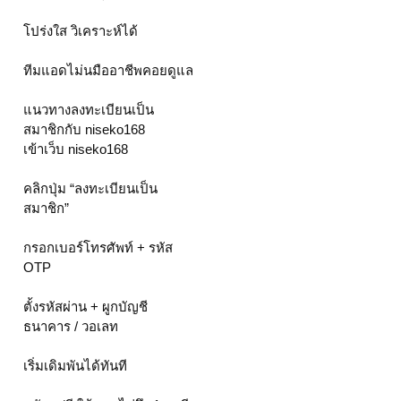
โปร่งใส วิเคราะห์ได้
ทีมแอดไม่นมืออาชีพคอยดูแล
แนวทางลงทะเบียนเป็น
สมาชิกกับ niseko168
เข้าเว็บ niseko168
คลิกปุ่ม “ลงทะเบียนเป็น
สมาชิก”
กรอกเบอร์โทรศัพท์ + รหัส
OTP
ตั้งรหัสผ่าน + ผูกบัญชี
ธนาคาร / วอเลท
เริ่มเดิมพันได้ทันที