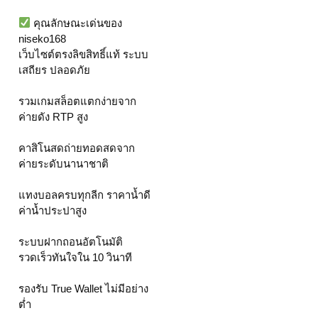
คุณลักษณะเด่นของ
niseko168
เว็บไซต์ตรงลิขสิทธิ์แท้ ระบบ
เสถียร ปลอดภัย
รวมเกมสล็อตแตกง่ายจาก
ค่ายดัง RTP สูง
คาสิโนสดถ่ายทอดสดจาก
ค่ายระดับนานาชาติ
แทงบอลครบทุกลีก ราคาน้ำดี
ค่าน้ำประปาสูง
ระบบฝากถอนอัตโนมัติ
รวดเร็วทันใจใน 10 วินาที
รองรับ True Wallet ไม่มีอย่าง
ต่ำ