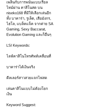
เพลินกับการพนันแบบเรียล
ไทม์ผ่าน คาสิโนสด บน
niseko168 ที่มีให้เลือกเล่นอีก
ทั้ง บาคาร่า, รูเล็ต, เสือมังกร,
ไฮโล, แบล็คแจ็ค จากค่าย SA
Gaming, Sexy Baccarat,
Evolution Gaming และก็อื่นๆ
LSI Keywords:
ไลฟ์คาสิโนโทรศัพท์เคลื่อนที่
บาคาร่าได้เงินจริง
ดีลเลอร์สาวสวยแจกไพ่สด
เล่นคาสิโนแบบไม่ต้องโยก
เงิน
Keyword Suggest: