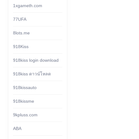
1xgameth.com
77UFA
8lots.me
918Kiss
918kiss login download
918kiss ดาวน์โหลด
918kissauto
918kissme
9kpluss.com
ABA