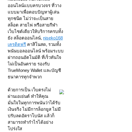
ออนไลน์แบบครบวงจร ที่วาง
แบบมาเพื่อตอบปัญหาผู้เล่น
ทุกชนิด ไม่ว่าจะเป็นสาย
สล็อต สายไพ่ หรือสายกีฬา
เว็บไซต์เดียวให้บริการครบทั้ง
ยัง สล็อตออนไลน์,
niseko168
เครดิตฟรี
คาสิโนสด, รวมทั้ง
พนันบอลออนไลน์ พร้อมระบบ
ฝากถอนอัตโนมัติ ที่เร็วทันใจ
ไม่เป็นอันตราย รองรับ
TrueMoney Wallet และบัญชี
ธนาคารทุกจำพวก
ด้วยการเป็น เว็บตรงไม่
ผ่านเอเย่นต์ ทำให้คุณ
มั่นใจในทุกการพนันว่าได้รับ
เงินจริง ไม่มีการล็อกยูส ไม่มี
ปรับลดอัตราโบนัส แล้วก็
สามารถทำกำไรได้อย่าง
โปร่งใส