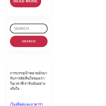
READ
READ MORE
เบื้อง
ร่า
MORE
หลัง
temmax69
รับ
เครดิต
Search
for:
ฟรี
ไม่
อั้น
24
สิง
หา
2024
การบรรลุเป้าหมายมักมา
กับการตัดสินใจของเรา
ในเวลาที่เรารับมันอย่าง
จริงใจ
เว็บสล็อตและบาคาร่า