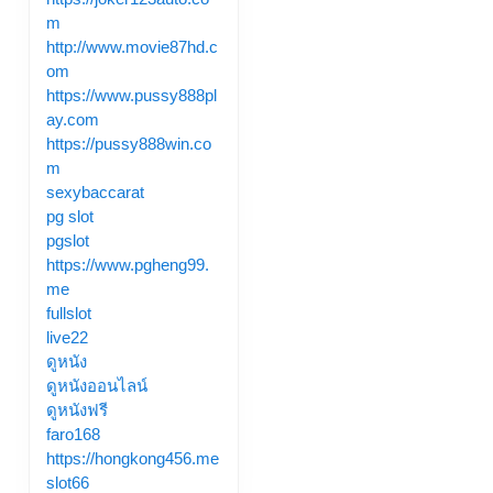
m
http://www.movie87hd.c
om
https://www.pussy888pl
ay.com
https://pussy888win.co
m
sexybaccarat
pg slot
pgslot
https://www.pgheng99.
me
fullslot
live22
ดูหนัง
ดูหนังออนไลน์
ดูหนังฟรี
faro168
https://hongkong456.me
slot66