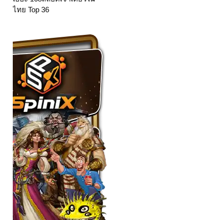
ไทย Top 36