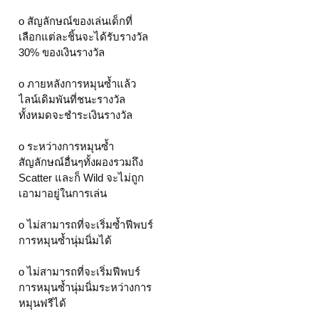
o สัญลักษณ์ของเล่นเด็กที่
เลือกแต่ละชิ้นจะได้รับรางวัล
30% ของเงินรางวัล
o ภายหลังการหมุนซ้ำแล้ว
ไลน์เดิมพันที่ชนะรางวัล
ทั้งหมดจะชำระเงินรางวัล
o ระหว่างการหมุนซ้ำ
สัญลักษณ์อื่นๆทั้งผองรวมถึง
Scatter และก็ Wild จะไม่ถูก
เอามาอยู่ในการเล่น
o ไม่สามารถที่จะเริ่มซ้ำฟีพบร์
การหมุนซ้ำนุ่มนิ่มได้
o ไม่สามารถที่จะเริ่มฟีพบร์
การหมุนซ้ำนุ่มนิ่มระหว่างการ
หมุนฟรีได้