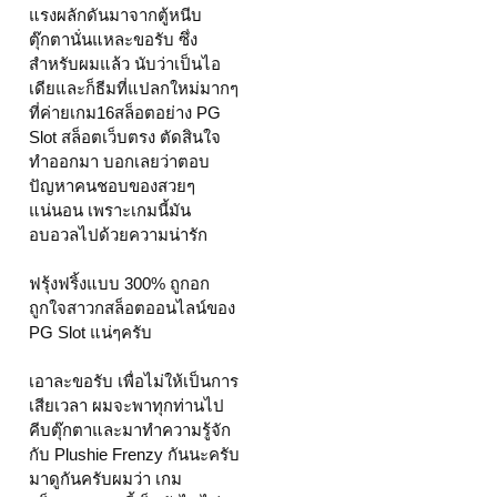
แรงผลักดันมาจากตู้หนีบ
ตุ๊กตานั่นแหละขอรับ ซึ่ง
สำหรับผมแล้ว นับว่าเป็นไอ
เดียและก็ธีมที่แปลกใหม่มากๆ
ที่ค่ายเกม16สล็อตอย่าง PG
Slot สล็อตเว็บตรง ตัดสินใจ
ทำออกมา บอกเลยว่าตอบ
ปัญหาคนชอบของสวยๆ
แน่นอน เพราะเกมนี้มัน
อบอวลไปด้วยความน่ารัก
ฟรุ้งฟริ้งแบบ 300% ถูกอก
ถูกใจสาวกสล็อตออนไลน์ของ
PG Slot แน่ๆครับ
เอาละขอรับ เพื่อไม่ให้เป็นการ
เสียเวลา ผมจะพาทุกท่านไป
คีบตุ๊กตาและมาทำความรู้จัก
กับ Plushie Frenzy กันนะครับ
มาดูกันครับผมว่า เกม