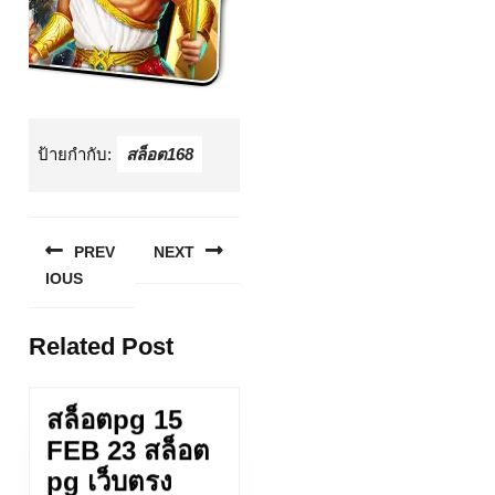
ป้ายกำกับ:
สล็อต168
แนะแนว
PREV
NEXT
เรื่อง
IOUS
Next
Previous
post:
Related Post
post:
สล็อตpg 15
FEB 23 สล็อต
pg เว็บตรง