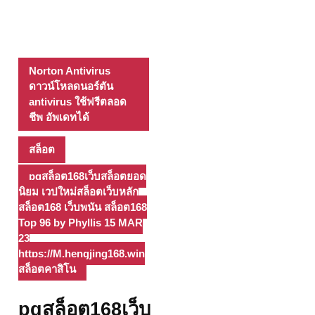
Norton Antivirus
ดาวน์โหลดนอร์ตัน
antivirus ใช้ฟรีตลอด
ชีพ อัพเดทได้
สล็อต
pgสล็อต168เว็บสล็อตยอด
นิยม เวปใหม่สล็อตเว็บหลัก
สล็อต168 เว็บพนัน สล็อต168
Top 96 by Phyllis 15 MAR
23
https://M.hengjing168.win
สล็อตคาสิโน
pgสล็อต168เว็บ