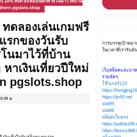
ับ 10% สะดวกเหมือนยกคาสิโนมาไว้ที่บ้าน
Cathern pgslots.shop
ทดลองเล่นเกมฟรี
กแรกของวันรับ
การบรรลุเป้าหมา
ในเวลาที่เรารับมั
นมาไว้ที่บ้าน
หาเงินเที่ยวปีใหม่
เว็บสล็อตและบาคา
รวยจัดๆ
rn pgslots.shop
โจ๊กเกอร์123
https://hengjing16
https://jin55.net
5:36 น.
slot99
slot66
สล็อตเว็บตรง
https://judhai168.
https://bonus888.l
ี บันเทิงใจกับสล็อตแตกง่าย