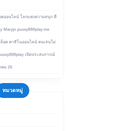
อตออนไลน์ โลกแห่งความสนุก ที่
 by Maryjo pussy888play.me
สล็อต คาสิโนออนไลน์ คนเล่นไม่
 pussy888play เปิดประสบการณ์
ฎาคม 26
หมวดหมู่