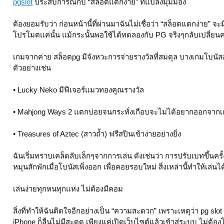
pgslot
ประสบการณ์กับ “สล็อตแตกง่าย” ที่แปลงมุมมอง
ต้องยอมรับว่า ก่อนหน้านี้ที่ผ่านมาฉันไม่เชื่อว่า “สล็อตแตกง่าย” จะม
โปรโมตแค่นั้น แม้กระนั้นพอใช้ได้ทดลองกับ PG จริงๆกลับเปลี่ย
เกมจากค่าย สล็อตpg มีจังหวะการจ่ายรางวัลที่สมดุล บางเกมโบนัส
ตัวอย่างเช่น
• Lucky Neko มีฟีเจอร์แมวทองคูณรางวัล
• Mahjong Ways 2 แตกบ่อยจนกระทั่งเกือบจะไม่ได้อยากออกจาก
• Treasures of Aztec (สาวถ้ำ) ฟรีสปินเข้าง่ายอย่างยิ่ง
ฉันเริ่มทราบเคล็ดลับเล็กๆจากการเล่น ดังเช่นว่า การปรับเบทขึ้นครั
หมุนสักพักเมื่อโบนัสเพิ่งออก เพื่อคอยรอบใหม่ สิ่งเหล่านี้ทำให้เล่
เล่นง่ายทุกหนทุกแห่ง ไม่ต้องมีคอม
สิ่งที่ทำให้ฉันติดใจอีกอย่างเป็น “ความสะดวก” เพราะเหตุว่า pg slot
iPhone ก็ลื่นไม่มีสะดุด เพียงแค่เปิดเว็บไซต์แล้วเข้าสู่ระบบ ไม่ต้