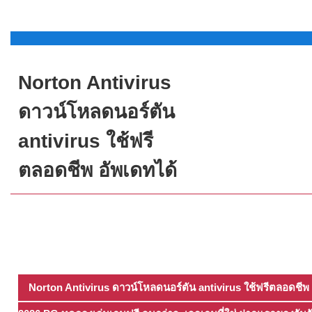
Skip
to
content
Norton Antivirus
Skip
to
ดาวน์โหลดนอร์ตัน
content
antivirus ใช้ฟรี
ตลอดชีพ อัพเดทได้
Norton Antivirus ดาวน์โหลดนอร์ตัน antivirus ใช้ฟรีตลอดชีพ 