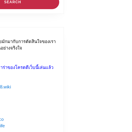
ยมักมากับการตัดสินใจของเรา
นอย่างจริงใจ
ร่าของโครตดีเว็บนี้เล่นแล้ว
8.wiki
co
ife