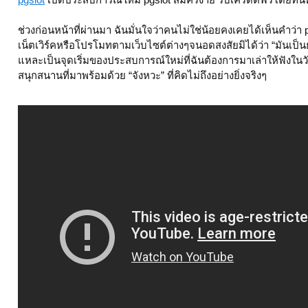
ช่วงก่อนหน้าที่ผ่านมา ฉันมั่นใจว่าคนไม่ใช่น้อยคงเคยได้เห็นคำว่า
เน็ตเวิร์คหรือโปรโมทตามเว็บไซต์ต่างๆจนอดสงสัยมิได้ว่า “มันเป็น
แหละเป็นจุดเริ่มของประสบการณ์ใหม่ที่ฉันต้องการมาเล่าให้ฟังในวัน
สนุกสนานที่มาพร้อมด้วย “จังหวะ” ที่คิดไม่ถึงอย่างยิ่งจริงๆ