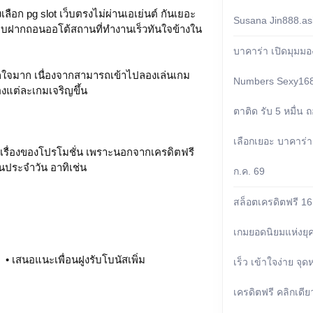
ลือก pg slot เว็บตรงไม่ผ่านเอเย่นต์ กันเยอะ
Susana Jin888.as
ระบบฝากถอนออโต้สถานที่ทำงานเร็วทันใจข้างใน
บาคาร่า เปิดมุมม
ถูกใจมาก เนื่องจากสามารถเข้าไปลองเล่นเกม
Numbers Sexy168c
ของแต่ละเกมเจริญขึ้น
ตาติด รับ 5 หมื่น ถ
เลือกเยอะ บาคาร่า
 เป็นเรื่องของโปรโมชั่น เพราะนอกจากเครดิตฟรี
นประจำวัน อาทิเช่น
ก.ค. 69
สล็อตเครดิตฟรี 16
เกมยอดนิยมแห่งยุค
• เสนอแนะเพื่อนฝูงรับโบนัสเพิ่ม
เร็ว เข้าใจง่าย จ
เครดิตฟรี คลิกเดีย