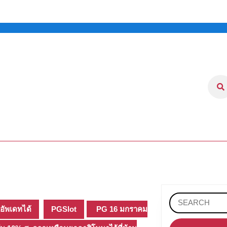
Search
for:
อัพเดทได้
PGSlot
PG 16 มกราคม