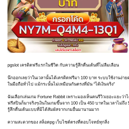
pgslot เครดิตฟรีแรกในชีวิต กับความรู้สึกตื่นเต้นที่ไม่ลืมเลือน
นึกออกเลยว่าในเวลานั้นได้เครดิตฟรีมา 100 บาท ระบบใช้งานง่ายด
ในมือถือทั่วไป แม้กระนั้นไม่เหมือนกันตรงที่มัน “ได้เงินจริง”
ฉันเลือกเล่นเกม Fortune Rabbit เพราะมองเห็นคนรีวิวเยอะแยะว่าไ
ฟรีสปินก็มาจริงๆเงินในเกมขึ้นจาก 100 เป็น 450 บาทในเวลาไม่ถึง
รู้สึกตื่นเต้นแบบที่มิได้สัมผัสจากเกมอื่นมานานมาก
ความสะดวกของ สล็อตpg เว็บไซต์ตรงที่ตอบโจทย์ทุกสิ่ง