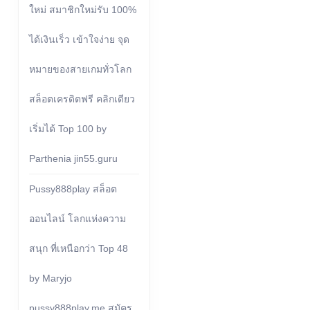
ใหม่ สมาชิกใหม่รับ 100%
ได้เงินเร็ว เข้าใจง่าย จุด
หมายของสายเกมทั่วโลก
สล็อตเครดิตฟรี คลิกเดียว
เริ่มได้ Top 100 by
Parthenia jin55.guru
Pussy888play สล็อต
ออนไลน์ โลกแห่งความ
สนุก ที่เหนือกว่า Top 48
by Maryjo
pussy888play.me สมัคร