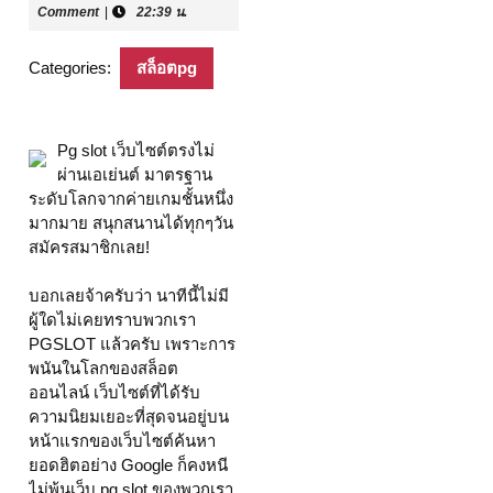
Carter
2024
Comment
|
22:39 น.
Categories:
สล็อตpg
Pg slot เว็บไซต์ตรงไม่
ผ่านเอเย่นต์ มาตรฐาน
ระดับโลกจากค่ายเกมชั้นหนึ่ง
มากมาย สนุกสนานได้ทุกๆวัน
สมัครสมาชิกเลย!
บอกเลยจ้าครับว่า นาทีนี้ไม่มี
ผู้ใดไม่เคยทราบพวกเรา
PGSLOT แล้วครับ เพราะการ
พนันในโลกของสล็อต
ออนไลน์ เว็บไซต์ที่ได้รับ
ความนิยมเยอะที่สุดจนอยู่บน
หน้าแรกของเว็บไซต์ค้นหา
ยอดฮิตอย่าง Google ก็คงหนี
ไม่พ้นเว็บ pg slot ของพวกเรา