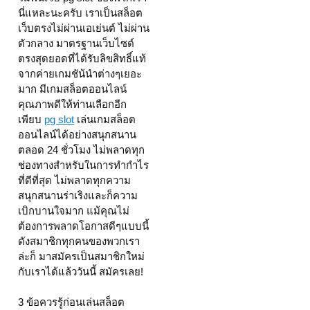
นี่แหละนะครับ เราเป็นสล็อต
เว็บตรงไม่ผ่านเอเย่นต์ ไม่ผ่าน
ตัวกลาง มาตรฐานเว็บไซต์
ตรงสุดยอดที่ได้รับลิขสิทธิ์แท้
จากค่ายเกมชัน้นำต่างๆเยอะ
มาก มีเกมสล็อตออนไลน์
คุณภาพดีให้ท่านเลือกอีก
เพียบ
pg slot
เล่นเกมสล็อต
ออนไลน์ได้อย่างสนุกสนาน
ตลอด 24 ชั่วโมง ไม่พลาดทุก
ช่องทางสำหรับในการทำกำไร
ที่ดีที่สุด ไม่พลาดทุกความ
สนุกสนานร่าเริงและก็ความ
เบิกบานใจมาก แม้คุณไม่
ต้องการพลาดโอกาสดีๆแบบนี้
ดังสมาชิกทุกคนของพวกเรา
ล่ะก็ มาสมัครเป็นสมาชิกใหม่
กับเราได้แล้ววันนี้ สมัครเลย!
3 ข้อควรรู้ก่อนเล่นสล็อต