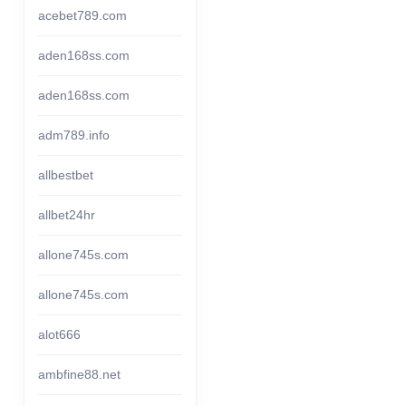
acebet789.com
aden168ss.com
aden168ss.com
adm789.info
allbestbet
allbet24hr
allone745s.com
allone745s.com
alot666
ambfine88.net