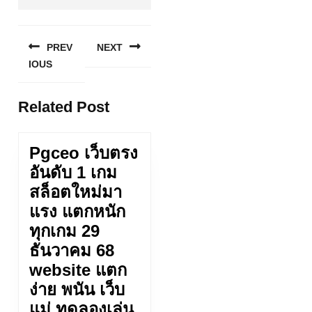
แนะแนว
PREV
NEXT
เรื่อง
IOUS
Next
Previous
post:
Related Post
post:
Pgceo เว็บตรง
อันดับ 1 เกม
สล็อตใหม่มา
แรง แตกหนัก
ทุกเกม 29
ธันวาคม 68
website แตก
ง่าย พนัน เว็บ
แม่ ทดลองเล่น