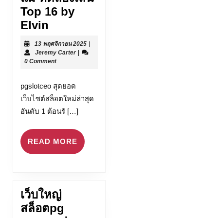
Top 16 by
Pgceo
Elvin
เว็บ
13
13 พฤศจิกายน 2025
|
ตรง
Jeremy
พฤศจิกายน
Jeremy Carter
|
Carter
2025
0 Comment
อันดับ
1
pgslotceo สุดยอด
เกม
เว็บไซต์สล็อตใหม่ล่าสุด
สล็อต
อันดับ 1 ต้อนรั […]
ใหม่
มา
READ
READ MORE
แรง
MORE
แตก
หนัก
ทุก
เว็บใหญ่
เกม
สล็อตpg
29