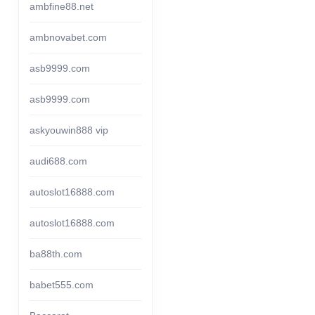
ambfine88.net
ambnovabet.com
asb9999.com
asb9999.com
askyouwin888 vip
audi688.com
autoslot16888.com
autoslot16888.com
ba88th.com
babet555.com