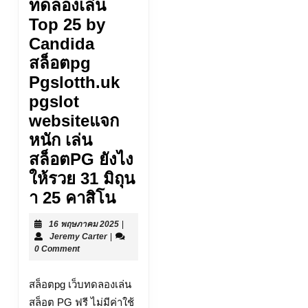
ทดลองเล่น
ธันวาคม
Top 25 by
68
Candida
website
สล็อตpg
แตก
Pgslotth.uk
ง่าย
pgslot
พนัน
websiteแจก
เว็บ
หนัก เล่น
แม่
สล็อตPG ยังไง
ทดลอง
ให้รวย 31 มิถุน
เล่น
เว็บ
า 25 คาสิโน
Top
ใหญ่
16
16
16 พฤษภาคม 2025
|
สล็อตpg
Jeremy
พฤษภาคม
Jeremy Carter
|
by
Carter
2025
0 Comment
ทดลอง
Elvin
เล่น
สล็อตpg เว็บทดลองเล่น
Top
สล็อต PG ฟรี ไม่มีค่าใช้