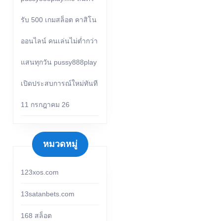
รับ 500 เกมสล็อต คาสิโน
ออนไลน์ คนเล่นไม่ต่ำกว่า
แสนทุกวัน pussy888play
เปิดประสบการณ์ใหม่ทันที
11 กรกฎาคม 26
หมวดหมู่
123xos.com
13satanbets.com
168 สล็อต