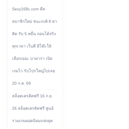
Sexy168c.com ดีล
สมาชิกใหม่ ชนะ/แพ้ 8 ตา
ติด รับ 5 หมื่น ถอนได้จริง
ทุกเวลา เว็บดี มีโต๊ะให้
เลือกเยอะ บาคาร่า เปิด
เกมไว รับโปรใหญ่ไปเลย
20 ก.ค. 69
สล็อตเครดิตฟรี 16 ก.ย.
26 สล็อตเครดิตฟรี ศูนย์
รวมเกมยอดนิยมแห่งยุค