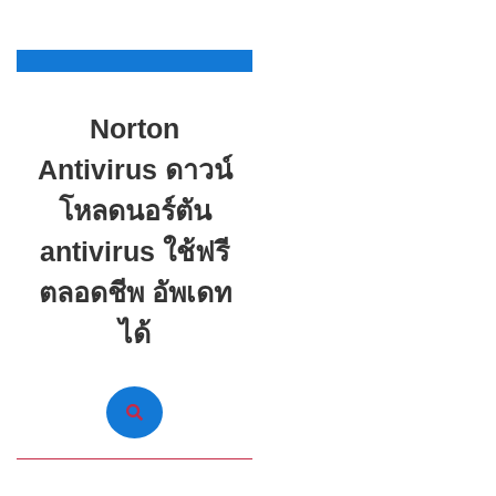
Skip
to
content
Norton
Skip
to
Antivirus ดาวน์
content
โหลดนอร์ตัน
antivirus ใช้ฟรี
ตลอดชีพ อัพเดท
ได้