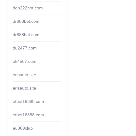
dgb222hot.com
dr888bet.com
dr888bet.com
du2477.com
ek4567.com
erisauto.site
erisauto.site
etbet16888.com
etbet16888.com
eu369club