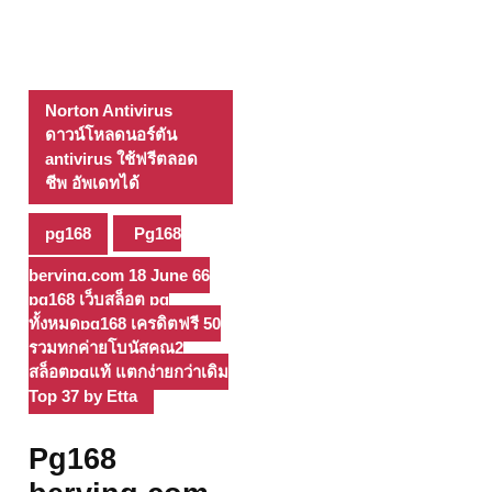
Norton Antivirus
ดาวน์โหลดนอร์ตัน
antivirus ใช้ฟรีตลอด
ชีพ อัพเดทได้
pg168
Pg168
berving.com 18 June 66
pg168 เว็บสล็อต pg
ทั้งหมดpg168 เครดิตฟรี 50
รวมทุกค่ายโบนัสคูณ2
สล็อตpgแท้ แตกง่ายกว่าเดิม
Top 37 by Etta
Pg168