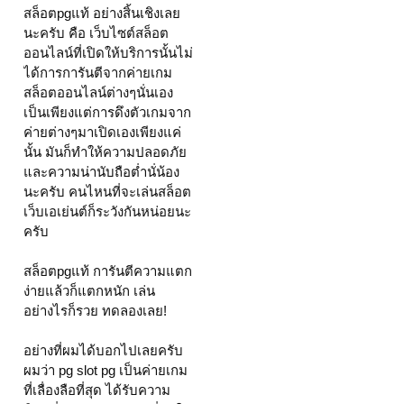
สล็อตpgแท้ อย่างสิ้นเชิงเลย
นะครับ คือ เว็บไซต์สล็อต
ออนไลน์ที่เปิดให้บริการนั้นไม่
ได้การการันตีจากค่ายเกม
สล็อตออนไลน์ต่างๆนั่นเอง
เป็นเพียงแต่การดึงตัวเกมจาก
ค่ายต่างๆมาเปิดเองเพียงแค่
นั้น มันก็ทำให้ความปลอดภัย
และความน่านับถือต่ำนั่น้อง
นะครับ คนไหนที่จะเล่นสล็อต
เว็บเอเย่นต์ก็ระวังกันหน่อยนะ
ครับ
สล็อตpgแท้ การันตีความแตก
ง่ายแล้วก็แตกหนัก เล่น
อย่างไรก็รวย ทดลองเลย!
อย่างที่ผมได้บอกไปเลยครับ
ผมว่า pg slot pg เป็นค่ายเกม
ที่เลื่องลือที่สุด ได้รับความ