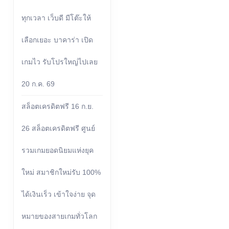
ทุกเวลา เว็บดี มีโต๊ะให้
เลือกเยอะ บาคาร่า เปิด
เกมไว รับโปรใหญ่ไปเลย
20 ก.ค. 69
สล็อตเครดิตฟรี 16 ก.ย.
26 สล็อตเครดิตฟรี ศูนย์
รวมเกมยอดนิยมแห่งยุค
ใหม่ สมาชิกใหม่รับ 100%
ได้เงินเร็ว เข้าใจง่าย จุด
หมายของสายเกมทั่วโลก