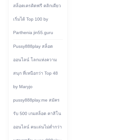
สล็อตเครดิตฟรี คลิกเดียว
เริ่มได้ Top 100 by
Parthenia jin55.guru
Pussy888play สล็อต
ออนไลน์ โลกแห่งความ
สนุก ที่เหนือกว่า Top 48
by Maryjo
pussy888play.me สมัคร
รับ 500 เกมสล็อต คาสิโน
ออนไลน์ คนเล่นไม่ต่ำกว่า