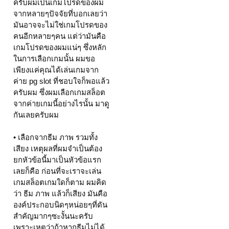
ครับผมเป็นเกมโปรดของผม
จากหลายๆปัจจัยที่บอกเลยว่า
มันอาจจะไม่ใช่เกมโปรดของ
คนอีกหลายๆคน แต่ว่ามันคือ
เกมโปรดของผมแน่ๆ ซึ่งหลัก
ในการเลือกเกมนั้น ผมขอ
เพียงแค่คุณได้เล่นเกมจาก
ค่าย pg slot ที่ชอบใจก็พอแล้ว
ครับผม ซึ่งผมเลือกเกมสล็อต
จากค่ายเกมนี้อย่างไรนั้น มาดู
กันเลยครับผม
• เลือกจากธีม ภาพ รวมทั้ง
เสียง เหตุผลที่ผมจำเป็นต้อง
ยกหัวข้อนี้มาเป็นหัวข้อแรก
เลยก็คือ ก่อนที่จะเราจะเล่น
เกมสล็อตเกมใดก็ตาม ผมคิด
ว่า ธีม ภาพ แล้วก็เสียง มันคือ
องค์ประกอบนิดๆหน่อยๆที่ดัน
สำคัญมากๆซะงั้นนะครับ
เพราะเหตุว่าถ้าหากธีมไม่ได้