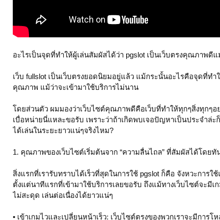
อะไรเป็นจุดที่ทำให้ผู้เล่นสัมผัสได้ว่า pgslot เป็นเว็บตรงคุณภาพดี
เว็บ fullslot เป็นเว็บตรงยอดนิยมอยู่แล้ว แม้กระนั้นอะไรคือจุดที่ทำให้
คุณภาพ แม้ว่าจะเข้ามาใช้บริการไม่นาน
โดยส่วนตัว ผมมองว่าเว็บไซต์คุณภาพดีคือเว็บที่ทำให้ทุกๆสิ่งทุกๆอย
เบื่อหน่ายนี่แหละขอรับ เพราะว่าถ้าเกิดพบเจอปัญหาเป็นประจำล่ะก
ได้เล่นในระยะยาวแน่ๆจริงไหม?
1. คุณภาพของเว็บไซต์เริ่มต้นจาก “ความลื่นไถล” ที่สัมผัสได้โดยทั
สิ่งแรกที่เรารับทราบได้เร็วที่สุดในการใช้ pgslot ก็คือ จังหวะการใช
ตั้งแต่นาทีแรกที่เข้ามาใช้บริการเลยขอรับ ถึงแม้ทางเว็บไซต์จะมี
ไม่สะดุด เล่นต่อเนื่องได้ยาวแน่ๆ
• เข้าเกมไวและเปลี่ยนหน้าเร็ว: เว็บไซต์ตรงของพวกเราจะมีการโหล