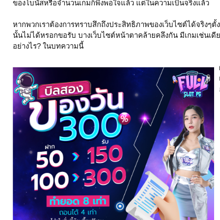
ของโบนัสหรือจำนวนเกมก็พึงพอใจแล้ว แต่ในความเป็นจริงแล้ว
หากพวกเราต้องการทราบสึกถึงประสิทธิภาพของเว็บไซต์ได้จริงๆตั้งแต
นั้นไม่ได้หรอกขอรับ บางเว็บไซต์หน้าตาคล้ายคลึงกัน มีเกมเช่นเดีย
อย่างไร? ในบทความนี้