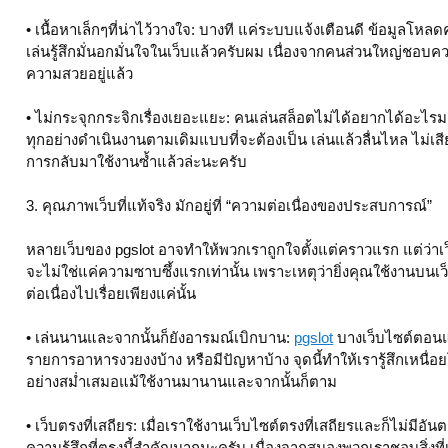
• เนื้อหาเล็กๆที่น่าไว้วางใจ: บางที แค่ระบบแจ้งเตือนดี ข้อมูลโ
เล่นรู้สึกมั่นอกมั่นใจในเว็บแล้วครับผม เนื่องจากคนส่วนใหญ่ชอบ
ความสวยอยู่แล้ว
• ไม่กระจุกกระจิกเรื่องเยอะแยะ: คนเล่นสล็อตไม่ได้อยากได้อะไร
ทุกอย่างดำเนินงานตามเดิมแบบที่จะต้องเป็น เล่นแล้วลื่นไหล ไม่เสี
การกลับมาใช้งานซ้ำแล้วล่ะนะครับ
3. คุณภาพเว็บที่แท้จริง มักอยู่ที่ “ความต่อเนื่องของประสบการณ์”
หลายเว็บของ pgslot อาจทำให้พวกเราถูกใจตั้งแต่คราวแรก แต่ว่าเว็บ
จะไม่ใช่แค่ความซาบซึ้งแรกเท่านั้น เพราะเหตุว่ายิ่งคุณใช้งานบนเว็
ต่อเนื่องไปเรื่อยเพียงแค่นั้น
• เล่นนานและจากนั้นก็ยังอารมณ์เบิกบาน:
pgslot
บางเว็บไซต์ตอนแรก
รายการอาหารงวยงงบ้าง หรือมีปัญหาบ้าง จุดนี้ทำให้เรารู้สึกเหนื่อยโ
อย่างสม่ำเสมอแม้ใช้งานมานานและจากนั้นก็ตาม
• เว็บตรงที่เสถียร: เมื่อเราใช้งานเว็บไซต์ตรงที่เสถียรและก็ไม่มีอ
ความรู้สึกที่ตรงนี้สำคัญมากนะครับ เนื่องจากสมองพวกเราชอบสิ่งที่