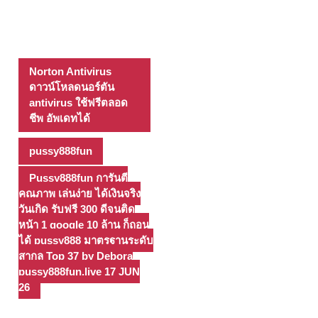
Norton Antivirus
ดาวน์โหลดนอร์ตัน
antivirus ใช้ฟรีตลอด
ชีพ อัพเดทได้
pussy888fun
Pussy888fun การันตี
คุณภาพ เล่นง่าย ได้เงินจริง
วันเกิด รับฟรี 300 ดีจนติด
หน้า 1 google 10 ล้าน ก็ถอน
ได้ pussy888 มาตรฐานระดับ
สากล Top 37 by Debora
pussy888fun.live 17 JUN
26