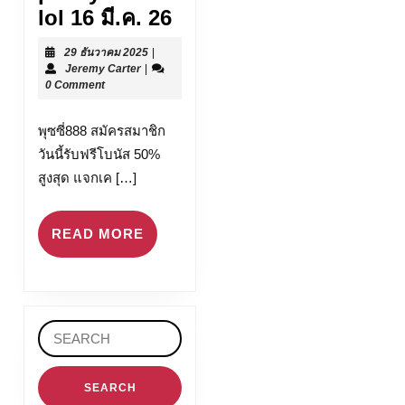
Pussy888
lol 16 มี.ค. 26
เวป
29
29 ธันวาคม 2025
|
ไซต์
Jeremy
ธันวาคม
Jeremy Carter
|
Carter
2025
0 Comment
ใหญ่
สล็อต
พุซซี่888 สมัครสมาชิก
สำหรับ
วันนี้รับฟรีโบนัส 50%
มือ
สูงสุด แจกเค […]
ใหม่:
เข้าใจ
READ
READ MORE
ง่าย
MORE
เล่น
ได้
ไว
Search
ไม่
for:
ต้อง
เดา