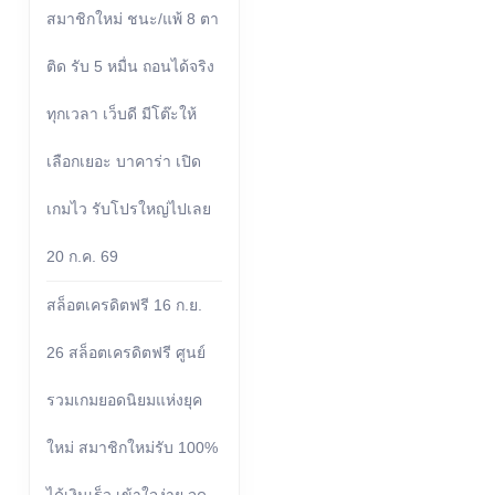
สมาชิกใหม่ ชนะ/แพ้ 8 ตา
ติด รับ 5 หมื่น ถอนได้จริง
ทุกเวลา เว็บดี มีโต๊ะให้
เลือกเยอะ บาคาร่า เปิด
เกมไว รับโปรใหญ่ไปเลย
20 ก.ค. 69
สล็อตเครดิตฟรี 16 ก.ย.
26 สล็อตเครดิตฟรี ศูนย์
รวมเกมยอดนิยมแห่งยุค
ใหม่ สมาชิกใหม่รับ 100%