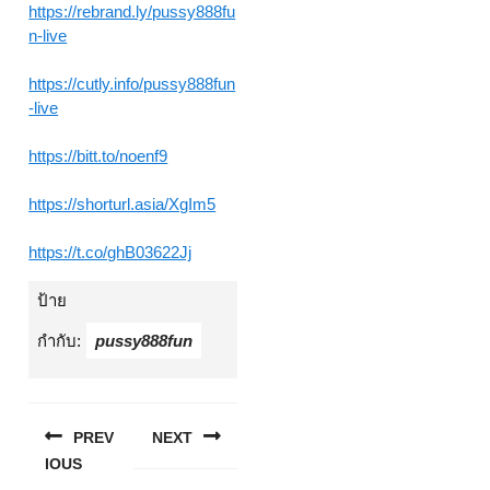
https://rebrand.ly/pussy888fu
n-live
https://cutly.info/pussy888fun
-live
https://bitt.to/noenf9
https://shorturl.asia/XgIm5
https://t.co/ghB03622Jj
ป้าย
กำกับ:
pussy888fun
แนะแนว
PREV
NEXT
เรื่อง
IOUS