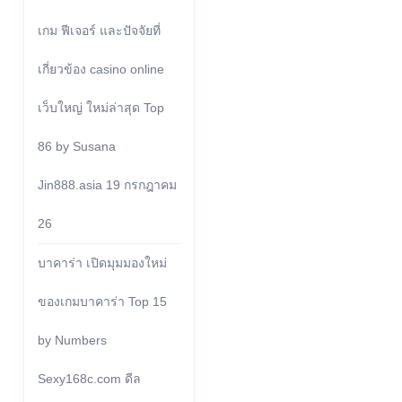
เกม ฟีเจอร์ และปัจจัยที่
เกี่ยวข้อง casino online
เว็บใหญ่ ใหม่ล่าสุด Top
86 by Susana
Jin888.asia 19 กรกฎาคม
26
บาคาร่า เปิดมุมมองใหม่
ของเกมบาคาร่า Top 15
by Numbers
Sexy168c.com ดีล