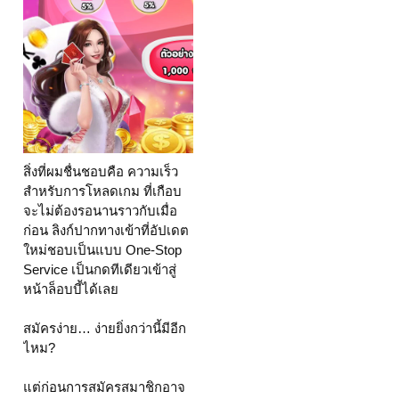
สิ่งที่ผมชื่นชอบคือ ความเร็ว
สำหรับการโหลดเกม ที่เกือบ
จะไม่ต้องรอนานราวกับเมื่อ
ก่อน ลิงก์ปากทางเข้าที่อัปเดต
ใหม่ชอบเป็นแบบ One-Stop
Service เป็นกดทีเดียวเข้าสู่
หน้าล็อบบี้ได้เลย
สมัครง่าย… ง่ายยิ่งกว่านี้มีอีก
ไหม?
แต่ก่อนการสมัครสมาชิกอาจ