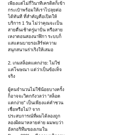
เพียงแต่ไม่กี่วินาทีเครดิตก็เข้า
กระเป๋าพร้อมให้เราไปลุยต่อ
ได้ทันที ที่สำคัญคือเปิดให้
บริการ 1 วัน ไม่ว่าคุณจะเป็น
สายตื่นเช้าตรู่มาปั่น หรือสาย
เหงาตอนสองนาฬิกา ระบบก็
แสแตนบายรอเสิร์ฟความ
สนุกสนานร่าเริงให้เสมอ
2. เกมสล็อตแตกง่าย: ไม่ใช่
แค่โฆษณา แต่ว่าเป็นข้อเท็จ
จริง
ผู้คนจำนวนไม่ใช้น้อยบางครั้ง
ก็อาจจะวิตกกังวลว่า “สล็อต
แตกง่าย” เป็นเพียงแค่คำชวน
เชื่อหรือไม่? จาก
ประสบการณ์ที่ผมได้ลองถูก
ลองผิดมาหลายค่าย ผมพบว่า
อัลกอริทึมของเกมใน