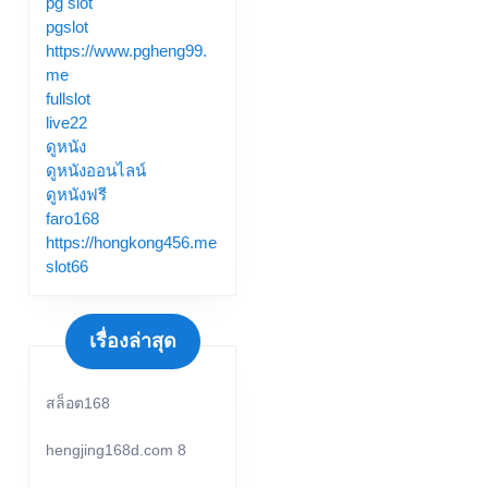
pg slot
pgslot
https://www.pgheng99.
me
fullslot
live22
ดูหนัง
ดูหนังออนไลน์
ดูหนังฟรี
faro168
https://hongkong456.me
slot66
เรื่องล่าสุด
สล็อต168
hengjing168d.com 8