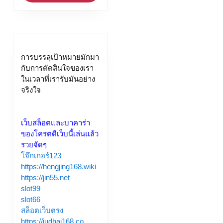
เยอะ
คา
สิ
โน
การบรรลุเป้าหมายมักมา
ออนไลน์
กับการตัดสินใจของเรา
เว็บ
ในเวลาที่เรารับมันอย่าง
จริงใจ
เปิด
ใหม่
ทดลอง
เว็บสล็อตและบาคาร่า
เล่น
ของโครตดีเว็บนี้เล่นแล้ว
รวยจัดๆ
Top
โจ๊กเกอร์123
56
https://hengjing168.wiki
by
https://jin55.net
Shelli
slot99
slot66
pussy888fun.lol
สล็อตเว็บตรง
16
https://judhai168.co