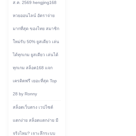
ส.ค. 2569 hengjing168
หวยออนไลน์ อัตราจ่าย
มากที่สุด ของไทย สมาชิก
ใหม่รับ 50% ยูสเดียว เล่น
ได้ทุกเกม ยูสเดียว เล่นได้
ทุกเกม สล็อต168 แจก
เครดิตฟรี เยอะที่สุด Top
28 by Ronny
สล็อตเว็บตรง เวปไซต์
แตกง่าย สล็อตแตกง่าย มี
จริงไหม? เจาะลึกระบบ