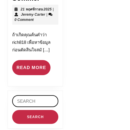
สมัคร
21
21 พฤศจิกายน 2025
|
26
Jeremy
พฤศจิกายน
Jeremy Carter
|
Carter
2025
0 Comment
November
rich818
ถ้าเกิดคุณค้นคำว่า
สมัคร
rich818 เพื่อหาข้อมูล
ไม่
ก่อนตัดสินใจสมั […]
ต้อง
รอ
READ
READ MORE
ผล
MORE
นาน
แค่
เปิด
Search
มือ
for:
ถือ
ก็
สนุก