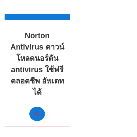
Skip
to
content
Norton
Skip
to
Antivirus ดาวน์
content
โหลดนอร์ตัน
antivirus ใช้ฟรี
ตลอดชีพ อัพเดท
ได้