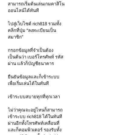
สามารถเริ่มต้นเล่นเกมคาสิโน
ออนไลน์ได้ทันที
ไปสู่เว็บไซต์ rich818 รวมทั้ง
คลิกที่ปุ่ม “ลงทะเบียนเป็น
สมาชิก”
กรอกข้อมูลที่จำเป็นต้อง
เป็นต้นว่า เบอร์โทรศัพท์ รหัส
ผ่าน แล้วก็บัญชีธนาคาร
ยืนยันข้อมูลและก็เข้าระบบ
เพื่อเริ่มเล่นได้ในทันที
เข้าระบบสบายทุกที่ทุกเวลา
ไม่ว่าคุณจะอยู่ไหนก็สามารถ
เข้าระบบ rich818 ได้ในทันที
ผ่านอีกทั้งโทรศัพท์เคลื่อนที่
และก็คอมพิวเตอร์ รองรับทั้ง