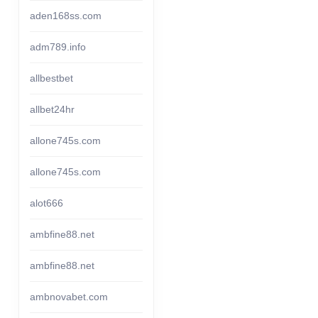
aden168ss.com
adm789.info
allbestbet
allbet24hr
allone745s.com
allone745s.com
alot666
ambfine88.net
ambfine88.net
ambnovabet.com