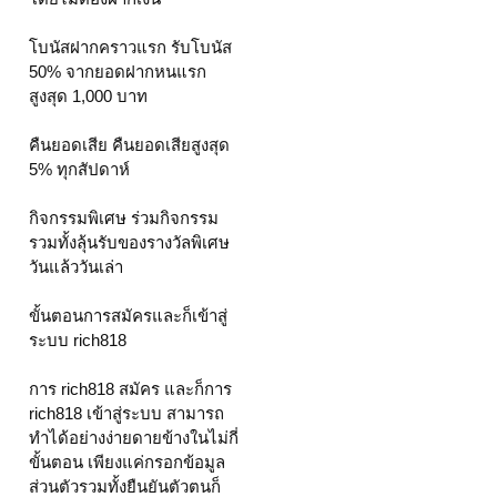
โบนัสฝากคราวแรก รับโบนัส
50% จากยอดฝากหนแรก
สูงสุด 1,000 บาท
คืนยอดเสีย คืนยอดเสียสูงสุด
5% ทุกสัปดาห์
กิจกรรมพิเศษ ร่วมกิจกรรม
รวมทั้งลุ้นรับของรางวัลพิเศษ
วันแล้ววันเล่า
ขั้นตอนการสมัครและก็เข้าสู่
ระบบ rich818
การ rich818 สมัคร และก็การ
rich818 เข้าสู่ระบบ สามารถ
ทำได้อย่างง่ายดายข้างในไม่กี่
ขั้นตอน เพียงแค่กรอกข้อมูล
ส่วนตัวรวมทั้งยืนยันตัวตนก็