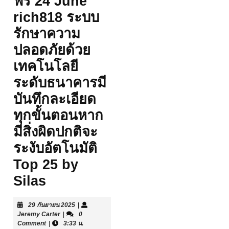
ฟรี 24 June
rich818 ระบบ
รักษาความ
ปลอดภัยด้วย
เทคโนโลยี
ระดับธนาคารมี
บันทึกละเอียด
ทุกขั้นตอนหาก
มีสิ่งผิดปกติจะ
ระงับอัตโนมัติ
Top 25 by
Silas
29
29 กันยายน 2025
|
Jeremy
กันยายน
Jeremy Carter
|
0
Carter
2025
Comment
|
3:33 น.