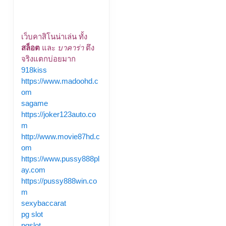
เว็บคาสิโนน่าเล่น ทั้ง
สล็อต
และ
บาคาร่า
ตึง
จริงแตกบ่อยมาก
918kiss
https://www.madoohd.c
om
sagame
https://joker123auto.co
m
http://www.movie87hd.c
om
https://www.pussy888pl
ay.com
https://pussy888win.co
m
sexybaccarat
pg slot
pgslot