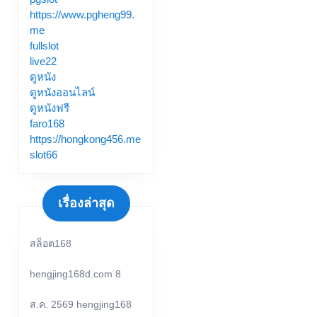
https://www.pgheng99.
me
fullslot
live22
ดูหนัง
ดูหนังออนไลน์
ดูหนังฟรี
faro168
https://hongkong456.me
slot66
เรื่องล่าสุด
สล็อต168
hengjing168d.com 8
ส.ค. 2569 hengjing168