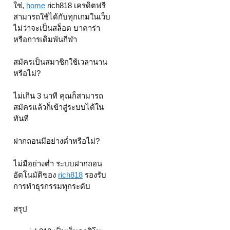
ใช่,
home
rich818 เครดิตฟรี
สามารถใช้ได้กับทุกเกมในเว็บ
ไม่ว่าจะเป็นสล็อต บาคาร่า
หรือการเดิมพันกีฬา
สมัครเป็นสมาชิกใช้เวลานาน
หรือไม่?
ไม่เกิน 3 นาที คุณก็สามารถ
สมัครแล้วก็เข้าสู่ระบบได้ใน
ทันที
ฝากถอนมีอย่างต่ำหรือไม่?
ไม่มีอย่างต่ำ ระบบฝากถอน
อัตโนมัติของ
rich818
รองรับ
การทำธุรกรรมทุกระดับ
สรุป