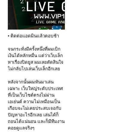
• ติดต่อแอดมินแล้วตอบช้า
จนกระทั่งมีครั้งหนึ่งที่ผมเบิก
เงินได้หลักหมื่น แต่ว่าเว็บเล็ก
หาเรื่องปิดยูส ผมเลยตัดสินใจ
ไม่กลับไปเล่นเว็บเล็กอีกเลย
หลังจากนั้นผมหันมาเล่น
เฉพาะ เว็บใหญ่ระดับประเทศ
ที่เป็นเว็บไซต์ตรงไม่ผ่าน
เอเย่นต์ ความไม่เหมือนเป็น
เกือบจะไม่เคยประสบเจอกับ
ปัญหาอะไรอีกเลย เล่นได้ก็
ถอนได้แน่นอน และก็มีทีมงาน
คอยดูแลจริงๆ