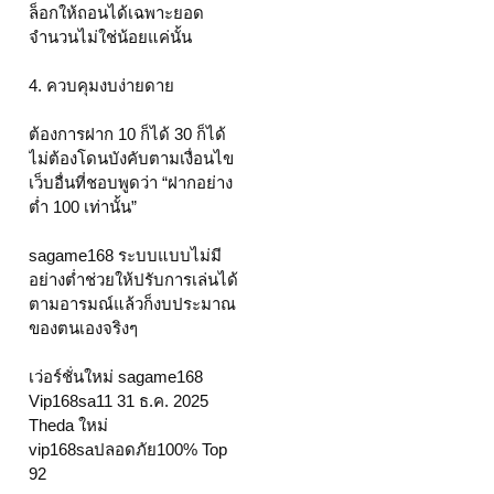
ล็อกให้ถอนได้เฉพาะยอด
จำนวนไม่ใช่น้อยแค่นั้น
4. ควบคุมงบง่ายดาย
ต้องการฝาก 10 ก็ได้ 30 ก็ได้
ไม่ต้องโดนบังคับตามเงื่อนไข
เว็บอื่นที่ชอบพูดว่า “ฝากอย่าง
ต่ำ 100 เท่านั้น”
sagame168 ระบบแบบไม่มี
อย่างต่ำช่วยให้ปรับการเล่นได้
ตามอารมณ์แล้วก็งบประมาณ
ของตนเองจริงๆ
เว่อร์ชั่นใหม่ sagame168
Vip168sa11 31 ธ.ค. 2025
Theda ใหม่
vip168saปลอดภัย100% Top
92