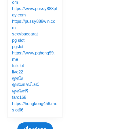
om
https://www.pussy888pl
ay.com
https://pussy888win.co
m
sexybaccarat
pg slot
pgslot
https://www.pgheng99.
me
fullslot
live22
ดูหนัง
ดูหนังออนไลน์
ดูหนังฟรี
faro168
https://hongkong456.me
slot66