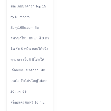
ของเกมบาคาร่า Top 15
by Numbers
Sexy168c.com ดีล
สมาชิกใหม่ ชนะ/แพ้ 8 ตา
ติด รับ 5 หมื่น ถอนได้จริง
ทุกเวลา เว็บดี มีโต๊ะให้
เลือกเยอะ บาคาร่า เปิด
เกมไว รับโปรใหญ่ไปเลย
20 ก.ค. 69
สล็อตเครดิตฟรี 16 ก.ย.