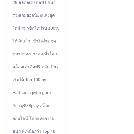
26 สล็อตเครดิตฟรี ศูนย์
รวมเกมยอดนิยมแห่งยุค
ใหม่ สมาชิกใหม่รับ 100%
ได้เงินเร็ว เข้าใจง่าย จุด
หมายของสายเกมทั่วโลก
สล็อตเครดิตฟรี คลิกเดียว
เริ่มได้ Top 100 by
Parthenia jin55.guru
Pussy888play สล็อต
ออนไลน์ โลกแห่งความ
สนุก ที่เหนือกว่า Top 48