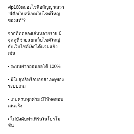
vip168sa อะไรคือสัญญาณว่า
“นี่คือเว็บสล็อตเว็บไซต์ใหญ่
ของแท้”?
จากที่ทดลองเล่นหลายราย มี
จุดดูที่ช่วยแยกเว็บไซต์ใหญ่
กับเว็บไซต์เล็กได้แจ่มแจ้ง
เช่น
• ระบบฝากถอนออโต้ 100%
• มีใบสุทธิหรือบอกสาเหตุของ
ระบบเกม
• เกมครบทุกค่าย มีให้ทดสอบ
เล่นจริง
• ไม่บังคับทำเทิร์นในโปรโม
ชั่น