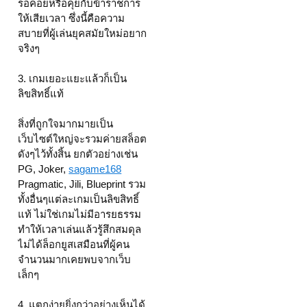
รอคอยหรือคุยกับข้าราชการ
ให้เสียเวลา ซึ่งนี้คือความ
สบายที่ผู้เล่นยุคสมัยใหม่อยาก
จริงๆ
3. เกมเยอะแยะแล้วก็เป็น
ลิขสิทธิ์แท้
สิ่งที่ถูกใจมากมายเป็น
เว็บไซต์ใหญ่จะรวมค่ายสล็อต
ดังๆไว้ทั้งสิ้น ยกตัวอย่างเช่น
PG, Joker,
sagame168
Pragmatic, Jili, Blueprint รวม
ทั้งอื่นๆแต่ละเกมเป็นลิขสิทธิ์
แท้ ไม่ใช่เกมไม่มีอารยธรรม
ทำให้เวลาเล่นแล้วรู้สึกสมดุล
ไม่ได้ล็อกยูสเสมือนที่ผู้คน
จำนวนมากเคยพบจากเว็บ
เล็กๆ
4. แตกง่ายยิ่งกว่าอย่างเห็นได้