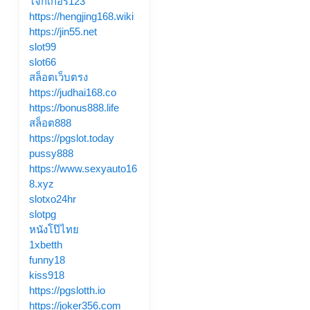
โจ๊กเกอร์123
ฟรี
https://hengjing168.wiki
Top
https://jin55.net
71
slot99
slot66
by
สล็อตเว็บตรง
Felipa
https://judhai168.co
8
https://bonus888.life
สล็อต888
webแตก
https://pgslot.today
ง่าย
pussy888
มี.ค.
https://www.sexyauto16
69
8.xyz
slotxo24hr
slotpg
หนังโป๊ไทย
1xbetth
funny18
kiss918
https://pgslotth.io
https://joker356.com