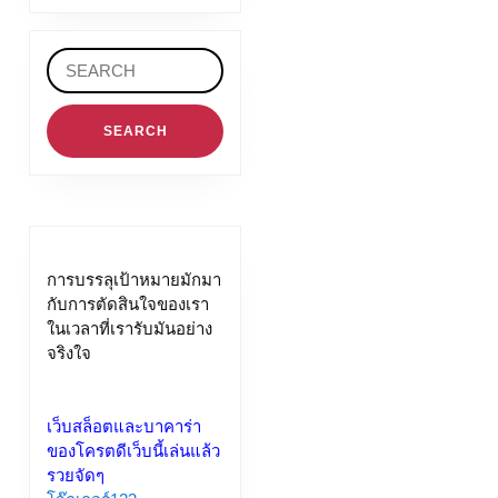
มัน
ฝาก
Search
ไว
for:
ถอน
จริง
จน
ไม่
อยาก
ย้าย
การบรรลุเป้าหมายมักมา
ไป
กับการตัดสินใจของเรา
ไหน
ในเวลาที่เรารับมันอย่าง
จริงใจ
เว็บ
เปิด
ใหม่
เว็บสล็อตและบาคาร่า
sagame168th.fun
ของโครตดีเว็บนี้เล่นแล้ว
รวยจัดๆ
เครดิต