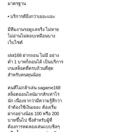
มาตรฐาน
• บริการดียิ่งกว่าเยอะแยะ
มีทีมงานรอดูแลจริง ไม่หาย
ไม่อ่านไม่ตอบเหมือนบาง
เว็บไซต์
slot168 ฝากถอน ไม่มี อย่าง
ต่ำ 1 บาทก็ถอนได้ เป็นบริการ
เกมสล็อตที่ครบถ้วนที่สุด
สำหรับคนทุนน้อย
คนที่ไม่กล้าเล่น sagame168
สล็อตออนไลน์มากสักเท่าไร
นัก เนื่องจากว่ามีความรู้สึกว่า
จำต้องใช้เงินเยอะ ต้องเริ่ม
ฝากอย่างน้อย 100 หรือ 200
บาทขึ้นไป ซึ่งสำหรับผู้ที่
ต้องการทดลองเล่นแบบชิลๆ