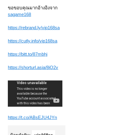
ขอขอบคุณมากอ้างอิงจาก
sagame168
https://rebrand.ly/vip168sa
https://cutly.info/vip168sa
https://bitt.to/87mbhj
https://shorturl.asia/8iO2v
https://t.co/ABsEJU4JYn