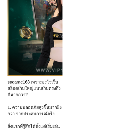
sagame168 เพราะอะไรเว็บ
สล็อตเว็บใหญ่แบบเว็บตรงถึง
ดีมากกว่า?
1. ความปลอดภัยสูงขึ้นมากยิ่ง
กว่า จากประสบการณ์จริง
สิ่งแรกที่รู้สึกได้ตั้งแต่เริ่มเล่น