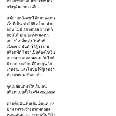
หรือย้ำทดสอบมากกว่าพนัน
จริงๆมันออกจะเสี่ยง
แต่ภายหลังจากได้ทดลองเล่น
เว็บที่เป็น slot168 สล็อต ฝาก
ถอน ไม่มี อย่างน้อย 1 บาทก็
ถอนได้ มุมมองทั้งหมดทุก
อย่างก็เปลี่ยนไปในทันที
เนื่องจากมันทำให้รู้ว่า เกม
สล็อตที่ดี ไม่จำเป็นต้องใช้เงิน
เยอะแยะเสมอ ขอแค่เว็บไซต์
มีระบบระเบียบที่ยืดหยุ่น ใช้
งานง่าย และไม่บีบให้ผู้เล่นจำ
ต้องฝากแพงก็พอแล้ว
จุดเปลี่ยนที่ทำให้เริ่มเล่น
สล็อตแบบตั้งใจจริง vip168sa
ตอนต้นฉันเพิ่มเติมเงินแค่ 20
บาท เพราะว่าอยากทดลอง
หมุนเล่นมองว่าระบบเป็นยังไง