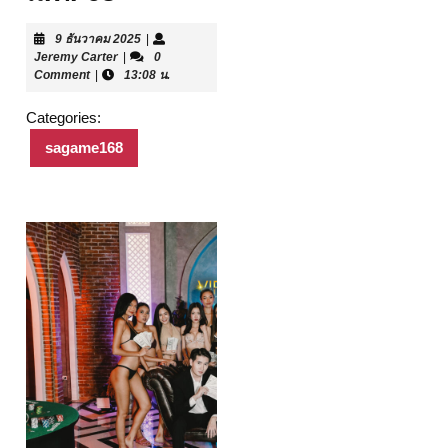
9
9 ธันวาคม 2025
|
Jeremy
ธันวาคม
Jeremy Carter
|
0
Carter
2025
Comment
|
13:08 น.
Categories:
sagame168