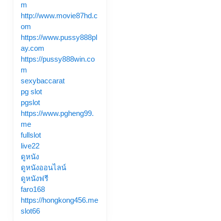
m
http://www.movie87hd.c
om
https://www.pussy888pl
ay.com
https://pussy888win.co
m
sexybaccarat
pg slot
pgslot
https://www.pgheng99.
me
fullslot
live22
ดูหนัง
ดูหนังออนไลน์
ดูหนังฟรี
faro168
https://hongkong456.me
slot66