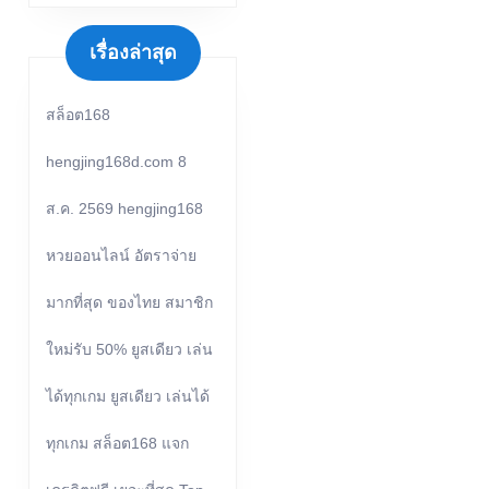
เรื่องล่าสุด
สล็อต168
hengjing168d.com 8
ส.ค. 2569 hengjing168
หวยออนไลน์ อัตราจ่าย
มากที่สุด ของไทย สมาชิก
ใหม่รับ 50% ยูสเดียว เล่น
ได้ทุกเกม ยูสเดียว เล่นได้
ทุกเกม สล็อต168 แจก