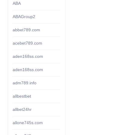
ABA
ABAGroup2
abbet789.com
acebet789.com
aden168ss.com
aden168ss.com
adm789.info
allbestbet
allbet24hr
allone745s.com