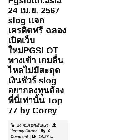
Pgslotth.asia
24 เม.ย. 2567
slog แจก
เครดิตฟรี ฉลอง
เปิดเว็บ
ใหม่PGSLOT
ทางเข้า เกมลื่น
ไหลไม่มีสะดุด
เงินชัวร์ slog
อยากลงทุนต้อง
ที่นี่เท่านั้น Top
77 by Corey
24
24 กุมภาพันธ์ 2024
|
Jeremy
กุมภาพันธ์
Jeremy Carter
|
0
Carter
2024
Comment
|
14:27 น.