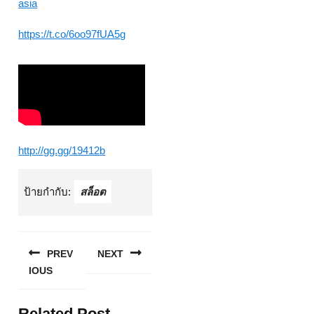
asia
https://t.co/6oo97fUA5g
http://gg.gg/19412b
ป้ายกำกับ:
สล็อต
แนะแนว
PREV
NEXT
เรื่อง
IOUS
Next
Previous
post:
Related Post