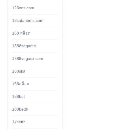
123xos.com
13satanbets.com
168 สล็อต
1688sagame
1688vegasx.com
168slot
168สล็อต
188bet
188betth
1xbetth