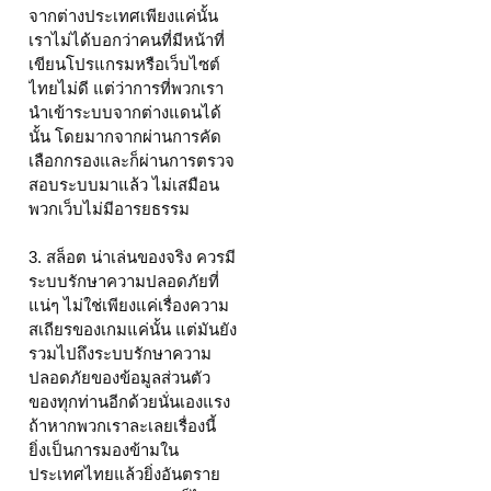
จากต่างประเทศเพียงแค่นั้น
เราไม่ได้บอกว่าคนที่มีหน้าที่
เขียนโปรแกรมหรือเว็บไซต์
ไทยไม่ดี แต่ว่าการที่พวกเรา
นำเข้าระบบจากต่างแดนได้
นั้น โดยมากจากผ่านการคัด
เลือกกรองและก็ผ่านการตรวจ
สอบระบบมาแล้ว ไม่เสมือน
พวกเว็บไม่มีอารยธรรม
3. สล็อต น่าเล่นของจริง ควรมี
ระบบรักษาความปลอดภัยที่
แน่ๆ ไม่ใช่เพียงแค่เรื่องความ
สเถียรของเกมแค่นั้น แต่มันยัง
รวมไปถึงระบบรักษาความ
ปลอดภัยของข้อมูลส่วนตัว
ของทุกท่านอีกด้วยนั่นเองแรง
ถ้าหากพวกเราละเลยเรื่องนี้
ยิ่งเป็นการมองข้ามใน
ประเทศไทยแล้วยิ่งอันตราย