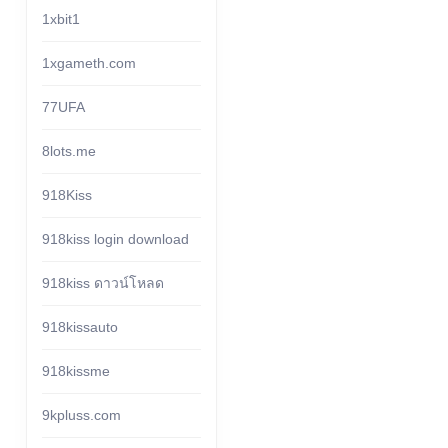
1xbit1
1xgameth.com
77UFA
8lots.me
918Kiss
918kiss login download
918kiss ดาวน์โหลด
918kissauto
918kissme
9kpluss.com