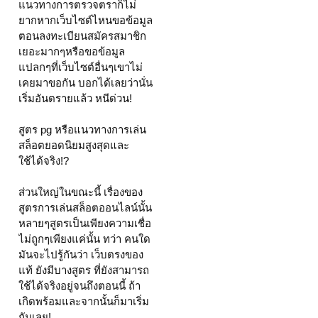
แนวทางการตรวจตราก็ไม่
ยากหากเว็บไซต์ไหนขอข้อมูล
ตอนลงทะเบียนสมัครสมาชิก
เยอะมากๆหรือขอข้อมูล
แปลกๆที่เว็บไซต์อื่นๆเขาไม่
เคยมาขอกัน บอกได้เลยว่านั่น
เริ่มอันตรายแล้ว หนีด่วน!
สูตร pg หรือแนวทางการเล่น
สล็อตยอดนิยมสูงสุดและ
ใช้ได้จริง!?
ส่วนใหญ่ในขณะนี้ เรื่องของ
สูตรการเล่นสล็อตออนไลน์นั้น
หลายๆสูตรเป็นเพียงความเชื่อ
ไม่ถูกๆเพียงแค่นั้น ทว่า คนใด
มันจะไปรู้กันว่า เว็บตรงของ
แท้ ยังมีบางสูตร ที่ยังสามารถ
ใช้ได้จริงอยู่จนถึงตอนนี้ ถ้า
เกิดพร้อมและจากนั้นก็มาเริ่ม
กันเลย!