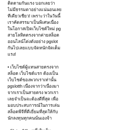
ติดตามกันแรง บอกเลยว่า
ไม่มีธรรมดาอย่างแน่นอนเลย
ทีเดียวเชียว! เพราะว่าในวันนี้
เราคัดสรรมาเป็นพิเศษเนื่อง
ในโอกาสเปิดเว็บไซต์ใหม่ pg
สายโลหิตตรงจากค่ายสล็อต
ออนไลน์โด่งดังอย่าง pgslot
กันไปเลยแบบจัดหนักจัดเต็ม
แรง!
• เว็บไซต์ผู้แทนสายตรงจาก
สล็อต เว็บไซต์แรก ต้องเป็น
เว็บไซต์ของพวกเราเท่านั้น
pgslotth เนื่องจากว่าเนื่องมา
จากเราเป็นสายตรง พวกเรา
เลยจำเป็นจะต้องดีที่สุด เพื่อ
มอบประสบการณ์ในการเล่น
สล็อตพีจีที่ดีเยี่ยมที่สุดให้กับ
นักลงทุนทุกคนนั่นเองจ้า