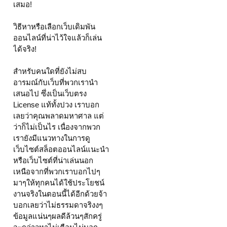
เสมอ!
วิธีหาหรือเลือกเว็บเดิมพัน
ออนไลน์ที่น่าไว้ใจแล้วก็เล่น
ได้จริง!
สำหรับคนใดที่ยังไม่สบ
อารมณ์กับเว็บที่พวกเรานำ
เสนอไป ซึ่งเป็นเว็บตรง
License แท้ทั้งปวง เราบอก
เลยว่าคุณพลาดมหาศาล แต่
ว่าก็ไม่เป็นไร เนื่องจากพวก
เรายังมีแนวทางในการดู
เว็บไซต์สล็อตออนไลน์แนะนำ
หรือเว็บไซต์ที่น่าเล่นนอก
เหนือจากที่พวกเราบอกไปๆ
มาๆให้ทุกคนได้ใช้ประโยชน์
งานจริงในตอนนี้ได้อีกด้วยจ้า
บอกเลยว่าไม่ธรรมดาจริงงๆ
ข้อมูลแน่นๆผลดีล้วนๆสักครู่