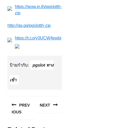
https://wow.in.th/pgslotth-
zip
http://gg.gg/pgslotth-zip
https://t.co/y0UCW4ewbj
ป้ายกำกับ:
pgslot ทาง
เข้า
แนะแนว
PREV
NEXT
เรื่อง
IOUS
Next
Previous
post: