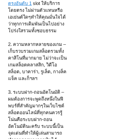
ตรงอันดับ 1
slot ให้บริการ
โดยตรง ไม่ผ่านตัวแทนหรือ
เอเย่นต์ใดๆทำให้คุณมั่นใจได้
ว่าทุกการเดิมพันเป็นไปอย่าง
โปร่งใสรวมทั้งชอบธรรม
2. ความหลากหลายของเกม –
เก็บรวบรวมเกมสล็อตรวมทั้ง
คาสิโนที่มากมาย ไม่ว่าจะเป็น
เกมสล็อตคลาสสิก, วิดีโอ
สล็อต, บาคาร่า, รูเล็ต, กางล็ค
แจ็ค และก็ฯลฯ
3. ระบบฝาก-ถอนอัตโนมัติ –
ผมต้องการจะพูดถึงหนึ่งในฟี
พบร์ที่สำคัญมากๆในเว็บไซต์
สล็อตออนไลน์ที่ทุกคนควรรู้
โน่นคือระบบฝาก-ถอน
อัตโนมัตินะครับ ระบบนี้เป็น
จุดเด่นที่ทำให้ผู้เล่นสามารถ