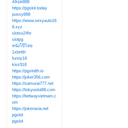
สล็อต888
https://pgslot.today
pussy888
https://www.sexyauto16
8.xyz
slotxo24hr
slotpg
หนังโป๊ไทย
1xbetth
funny18
kiss918
https://pgslotth.io
https://joker356.com
https://samurai777.net
https://tokyoslot88.com
https://betwayvietnam.c
om
https://jokerasia.net
pgslot
pgslot