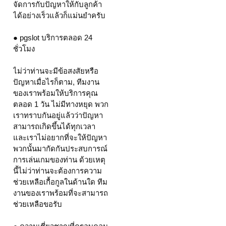
จัดการกับปัญหาให้กับลูกค้า
ได้อย่างเร็วแล้วก็แม่นยำครับ
● pgslot บริการตลอด 24
ชั่วโมง
ไม่ว่าท่านจะมีข้อสงสัยหรือ
ปัญหาเมื่อไรก็ตาม, ทีมงาน
ของเราพร้อมให้บริการคุณ
ตลอด 1 วัน ไม่มีทางหยุด พวก
เราทราบกันอยู่แล้วว่าปัญหา
สามารถเกิดขึ้นได้ทุกเวลา
และเราไม่อยากที่จะให้ปัญหา
พวกนั้นมากัดกันประสบการณ์
การเล่นเกมของท่าน ด้วยเหตุ
นี้ไม่ว่าท่านจะต้องการความ
ช่วยเหลือเกื้อกูลในด้านใด ทีม
งานของเราพร้อมที่จะสามารถ
ช่วยเหลือขอรับ