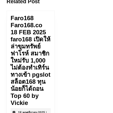
Related Post
post:
Faro168
Faro168.co
18 FEB 2025
faro168 เปิดให้
ล่าขุมทรัพย์
ฟาโรห์ สมาชิก
ใหม่รับ 1,000
ไม่ต้องทำเทิร์น
ทางเข้า pgslot
สล็อต168 ทุน
น้อยก็ได้ถอน
Top 60 by
Faro168
Vickie
Faro168.co
18
18 พฤศจิกายน 2025
|