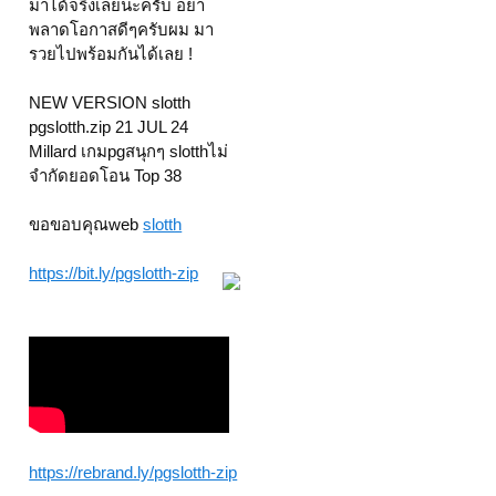
มาได้จริงเลยนะครับ อย่า
พลาดโอกาสดีๆครับผม มา
รวยไปพร้อมกันได้เลย !
NEW VERSION slotth
pgslotth.zip 21 JUL 24
Millard เกมpgสนุกๆ slotthไม่
จำกัดยอดโอน Top 38
ขอขอบคุณweb
slotth
https://bit.ly/pgslotth-zip
https://rebrand.ly/pgslotth-zip