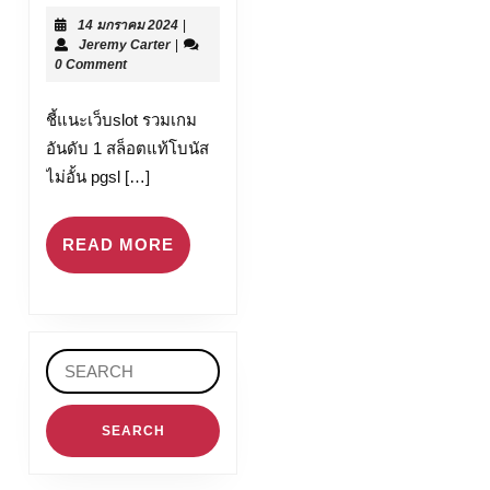
20
by
14
14 มกราคม 2024
|
มีนา
Jeremy
มกราคม
Jeremy Carter
|
Brandie
Carter
2024
0 Comment
2567
Funny18.win
ดาวน์โหลด
20
ชี้แนะเว็บslot รวมเกม
ง่าย
JUN
อันดับ 1 สล็อตแท้โบนัส
ลิขสิทธิ์
ไม่อั้น pgsl […]
24
แท้
100%
READ
READ MORE
มี
MORE
ทุน
หลัก
สิบ
Search
ก็
for:
เล่น
ได้
บริการ