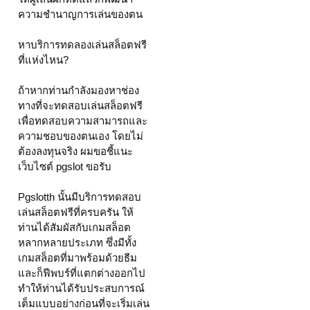
ความชำนาญการเล่นของตน
หาบริการทดลองเล่นสล็อตฟรี
ที่แห่งไหน?
ถ้าหากท่านกำลังมองหาช่อง
ทางที่จะทดสอบเล่นสล็อตฟรี
เพื่อทดสอบความสามารถและ
ความชอบของตนเอง โดยไม่
ต้องลงทุนจริง ผมขอชี้แนะ
เว็บไซต์ pgslot ขอรับ
Pgslotth นั้นมีบริการทดสอบ
เล่นสล็อตฟรีที่ครบครัน ให้
ท่านได้สัมผัสกับเกมสล็อต
หลากหลายประเภท ซึ่งมีทั้ง
เกมสล็อตที่มาพร้อมด้วยธีม
และก็ฟีพบร์ที่แตกต่างออกไป
ทำให้ท่านได้รับประสบการณ์
เต็มแบบอย่างก่อนที่จะเริ่มเล่น