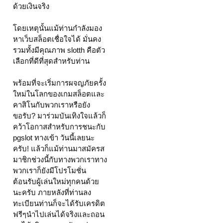
ด้วยเงินจริง
โดยเหตุนั้นแม้ท่านกำลังมอง
หาเว็บสล็อตเชื่อใจได้ มั่นคง
รวมทั้งมีคุณภาพ slotth คือตัว
เลือกที่ดีที่สุดสำหรับท่าน
พร้อมที่จะเริ่มการผจญภัยครั้ง
ใหม่ในโลกของเกมสล็อตและ
คาสิโนกับพวกเราหรือยัง
ขอรับ? มาร่วมบันเทิงใจแล้วก็
คว้าโอกาสสำหรับการชนะกับ
pgslot ทางเข้า วันนี้เลยนะ
ครับ! แล้วก็แม้ท่านมาสมัครส
มาชิกช่วงนี้กับทางพวกเราทาง
พวกเราก็ยังมีโปรโมชั่น
ต้อนรับผู้เล่นใหม่ทุกคนด้วย
นะครับ ภายหลังที่ท่านลง
ทะเบียนท่านก็จะได้รับเครดิต
ฟรีๆนำไปเล่นได้จริงและถอน