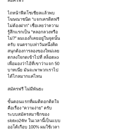
สมัครฟรี
ไถหน้าฟีดโซเชียลแล้วพบ
โฆษณาชนิด “แจกเครดิตฟรี
ไม่ต้องฝาก” เชื่อเลยว่าความ
รู้สึกแรกเป็น “หลอกลวงหรือ
ไม่?” ผมเองก็เคยอยู่ในจุดนั้น
ครับ จนตราบเท่าวันหนึ่งคิด
สนุกต้องการลองของใหม่เลย
ตกลงใจกดเข้าไปที่ สล็อตxo
เพื่อมองว่าไอ้ที่เขาว่าแจก 50
บาทเนี่ย มันจะพาพวกเราไป
ได้ไกลมากแค่ไหน
สมัครฟรี ไม่มีพันธะ
ขั้นตอนแรกที่ผมติดอกติดใจ
คือเรื่อง “ความง่าย” ครับ
ระบบสมัครสมาชิกของ
slotxo24hr ในเวลานี้เป็นแบบ
ออโต้เกือบ 100% ผมใช้เวลา