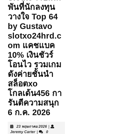
พันที่นักลงทุน
วางใจ Top 64
by Gustavo
slotxo24hrd.c
om แคชแบค
10% เงินชัวร์
โอนไว รวมเกม
ดังค่ายชั้นนำ
สล็อตxo
โกลเด้น456 กา
รันตีความสนุก
6 ก.ค. 2026
23
23 พฤษภาคม 2026
|
Jeremy
พฤษภาคม
Jeremy Carter
|
0