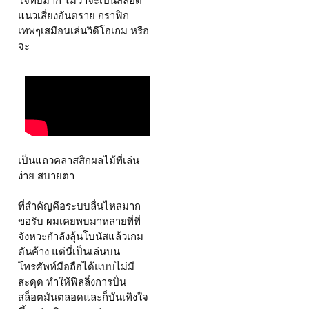
โจทย์มาก ไม่ว่าจะเป็นสล็อต
แนวเสี่ยงอันตราย กราฟิก
เทพๆเสมือนเล่นวิดีโอเกม หรือ
จะ
เป็นแถวคลาสสิกผลไม้ที่เล่น
ง่าย สบายตา
ที่สำคัญคือระบบลื่นไหลมาก
ขอรับ ผมเคยพบมาหลายที่ที่
จังหวะกำลังลุ้นโบนัสแล้วเกม
ดันค้าง แต่นี่เป็นเล่นบน
โทรศัพท์มือถือได้แบบไม่มี
สะดุด ทำให้ฟีลลิ่งการปั่น
สล็อตมันตลอดและก็บันเทิงใจ