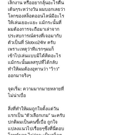
เลิกงาน หรืออยากลุ้นอะไรตื่น
เต้นๆระหว่างวัน ผมบอกเลยว่า
โลกของสล็อตออนไลน์มีอะไร
ให้เล่นเยอะแยะ แม้กระนั้นที่
ผมต้องการจะถือมาเล่าจาก
ประสบการณ์ตรงที่เจอมากับ
ตัวเป็นที่ Slotxo24hr ครับ
เพราะเหตุว่าทีแรกๆผมก็
เข้าไปเล่นแบบมิได้คิดอะไร
แม้กระนั้นผลสรุปที่ได้กลับ
ทำให้ผมต้องอุทานว่า “ว้าว”
ออกมาจริงๆ
จุดเริ่ม: ความมากมายหลายที่
ไม่น่าเบื่อ
สิ่งที่ทำให้ผมถูกใจตั้งแต่วัน
แรกเป็น “ตัวเลือกเกม” นะครับ
ปกติผมเป็นคนขี้เบื่อ ถูกใจ
แปลงแนวไปเรื่อยๆซึ่งที่นี่ตอบ