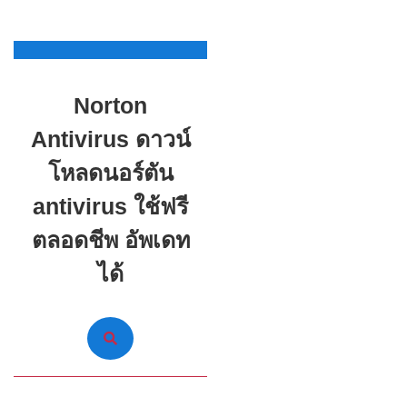
Skip
to
content
Norton
Skip
to
Antivirus ดาวน์
content
โหลดนอร์ตัน
antivirus ใช้ฟรี
ตลอดชีพ อัพเดท
ได้