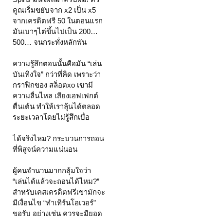
คูณเริ่มขยับจาก x2 เป็น x5
จากเครดิตฟรี 50 ในตอนแรก
มันเบาๆไต่ขึ้นไปเป็น 200…
500… จนกระทั่งหลักพัน
ความรู้สึกตอนนั้นคือมัน “เล่น
บันเทิงใจ” กว่าที่คิด เพราะว่า
กราฟิกของ สล็อตxo เขามี
ความลื่นไหล เสียงเอฟเฟกต์
ตื่นเต้น ทำให้เราลุ้นได้ตลอด
ระยะเวลาโดยไม่รู้สึกเบื่อ
ได้จริงไหม? กระบวนการถอน
ที่พิสูจน์ความแน่นอน
ผู้คนจำนวนมากกลุ้มใจว่า
“เล่นได้แล้วจะถอนได้ไหม?”
สำหรับเคสเครดิตฟรีเขามักจะ
มีเงื่อนไข “ทำเทิร์นโอเวอร์”
ขอรับ อย่างเช่น ควรจะมียอด