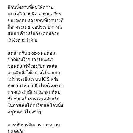
อีกหนึ่งส่วนที่ผมให้ความ
เอาใจใส่มากคือ ความเสถียร
ของระบบ หลายหนที่เราบางที
ก็อาจจะเคยเจอประสบการณ์
แอปฯ ค้างหรือกระดอนออก
ในจังหวะสำคัญ
แต่สำหรับ slotxo ผมค่อน
ข้างต้องใจกับการพัฒนา
ซอฟต์แวร์ที่รองรับการเล่น
ผ่านมือถือได้อย่างไร้รอยต่อ
ไม่ว่าจะเป็นระบบ iOS หรือ
Android ความลื่นไถลไหลของ
ภาพและก็เสียงประกอบที่คม
ชัดช่วยสร้างอรรถรสสำหรับ
ในการเล่นได้เปรียบเสมือนนั่ง
อยู่ในคาสิโนจริงๆ
การบริหารจัดการและความ
ปลอดภัย