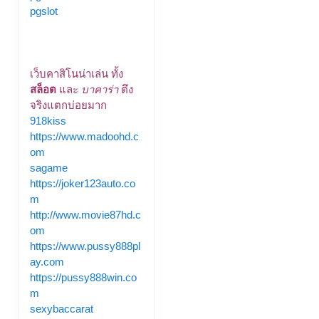
pgslot
เว็บคาสิโนน่าเล่น ทั้ง
สล็อต
และ
บาคาร่า
ตึง
จริงแตกบ่อยมาก
918kiss
https://www.madoohd.c
om
sagame
https://joker123auto.co
m
http://www.movie87hd.c
om
https://www.pussy888pl
ay.com
https://pussy888win.co
m
sexybaccarat