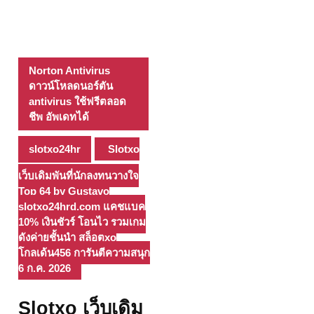
Norton Antivirus
ดาวน์โหลดนอร์ตัน
antivirus ใช้ฟรีตลอด
ชีพ อัพเดทได้
slotxo24hr
Slotxo
เว็บเดิมพันที่นักลงทุนวางใจ
Top 64 by Gustavo
slotxo24hrd.com แคชแบค
10% เงินชัวร์ โอนไว รวมเกม
ดังค่ายชั้นนำ สล็อตxo
โกลเด้น456 การันตีความสนุก
6 ก.ค. 2026
Slotxo เว็บเดิม