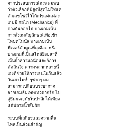
จากประสบการณ์ตรง ผมพบ
ว่าตัวเลือกที่มีสูงที่สุดไม่ใช่แค่
ตัวเลขโชว์ไว้โก้เก๋ๆแต่แต่ละ
เกมมี กลไก (Mechanics) ที่
ต่างกันออกไป บางเกมเน้น
การสั่งสมสัญลักษณ์เพื่อเข้า
โหมดโบนัส บางเกมเน้น
ฟีเจอร์ตัวคูณที่ดุเดือด หรือ
บางเกมก็เป็นสไตล์ยิงปลาที่
เน้นย้ำความถนัดและก็การ
ตัดสินใจ ความหลากหลายนี้
เองที่ช่วยให้การเล่นในวันแล้ว
วันเล่าไม่ซ้ำๆซากๆ ผม
สามารถเปลี่ยนบรรยากาศ
จากเกมธีมเทพเทวดากรีก ไป
สู่ธีมผจญภัยในป่าลึกได้เพียง
แต่ปลายนิ้วสัมผัส
ระบบที่เสถียรและความลื่น
ไหลเป็นส่วนสำคัญ