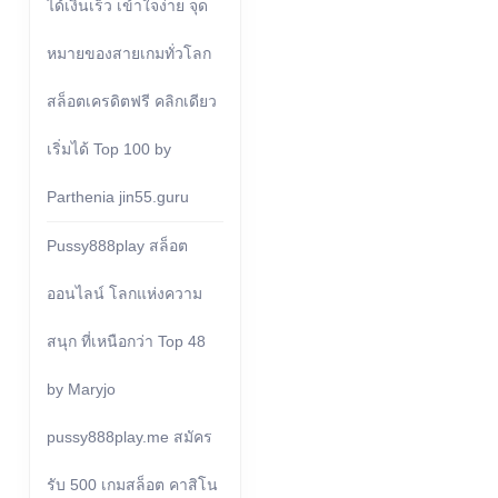
ได้เงินเร็ว เข้าใจง่าย จุด
หมายของสายเกมทั่วโลก
สล็อตเครดิตฟรี คลิกเดียว
เริ่มได้ Top 100 by
Parthenia jin55.guru
Pussy888play สล็อต
ออนไลน์ โลกแห่งความ
สนุก ที่เหนือกว่า Top 48
by Maryjo
pussy888play.me สมัคร
รับ 500 เกมสล็อต คาสิโน