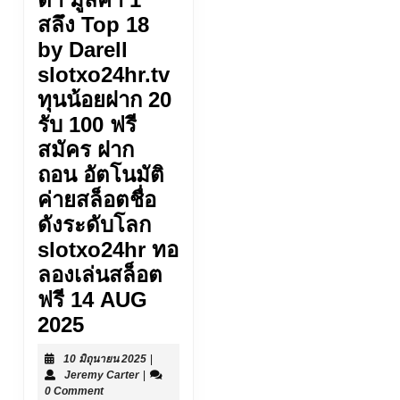
สลึง Top 18
by Darell
slotxo24hr.tv
ทุนน้อยฝาก 20
รับ 100 ฟรี
สมัคร ฝาก
ถอน อัตโนมัติ
ค่ายสล็อตชื่อ
ดังระดับโลก
slotxo24hr ทอ
ลองเล่นสล็อต
ฟรี 14 AUG
Slotxo
2025
แจก
10
10 มิถุนายน 2025
|
ทอง
Jeremy
มิถุนายน
Jeremy Carter
|
Carter
2025
0 Comment
จริง