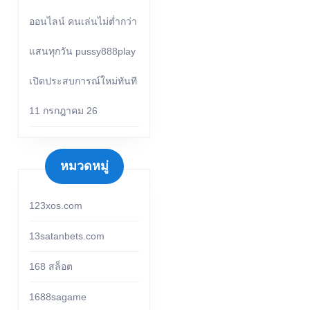
ออนไลน์ คนเล่นไม่ต่ำกว่า
แสนทุกวัน pussy888play
เปิดประสบการณ์ใหม่ทันที
11 กรกฎาคม 26
หมวดหมู่
123xos.com
13satanbets.com
168 สล็อต
1688sagame