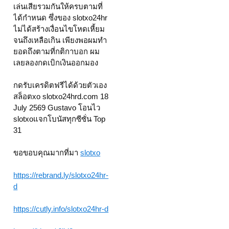
เล่นเสียรวมกันให้ครบตามที่
ได้กำหนด ซึ่งของ slotxo24hr
ไม่ได้สร้างเงื่อนไขโหดเหี้ยม
จนถึงเหลือเกิน เพียงพอผมทำ
ยอดถึงตามที่กติกาบอก ผม
เลยลองกดเบิกเงินออกมอง
กดรับเครดิตฟรีได้ด้วยตัวเอง
สล็อตxo slotxo24hrd.com 18
July 2569 Gustavo โอนไว
slotxoแจกโบนัสทุกซีซั่น Top
31
ขอขอบคุณมากที่มา
slotxo
https://rebrand.ly/slotxo24hr-
d
https://cutly.info/slotxo24hr-d