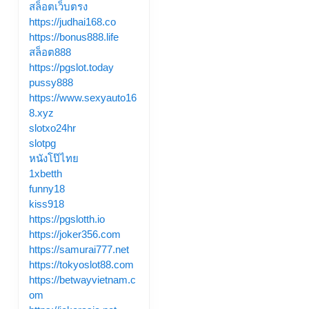
สล็อตเว็บตรง
https://judhai168.co
https://bonus888.life
สล็อต888
https://pgslot.today
pussy888
https://www.sexyauto16
8.xyz
slotxo24hr
slotpg
หนังโป๊ไทย
1xbetth
funny18
kiss918
https://pgslotth.io
https://joker356.com
https://samurai777.net
https://tokyoslot88.com
https://betwayvietnam.c
om