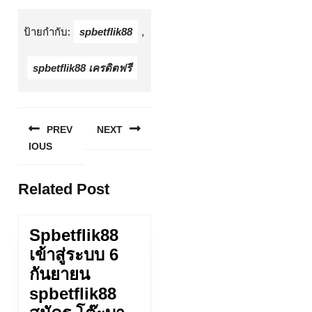
ป้ายกำกับ:
spbetflik88
,
spbetflik88 เครดิตฟรี
แนะแนว
PREV
NEXT
เรื่อง
IOUS
Next
Previous
post:
Related Post
post:
Spbetflik88
เข้าสู่ระบบ 6
กันยายน
spbetflik88