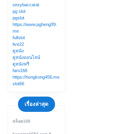
sexybaccarat
pg slot
pgslot
https://www.pgheng99.
me
fullslot
live22
ดูหนัง
ดูหนังออนไลน์
ดูหนังฟรี
faro168
https://hongkong456.me
slot66
เรื่องล่าสุด
สล็อต168