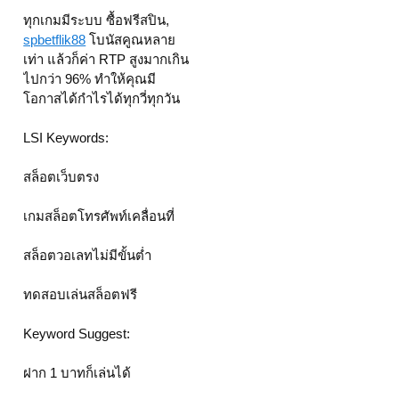
ทุกเกมมีระบบ ซื้อฟรีสปิน,
spbetflik88
โบนัสคูณหลาย
เท่า แล้วก็ค่า RTP สูงมากเกิน
ไปกว่า 96% ทำให้คุณมี
โอกาสได้กำไรได้ทุกวี่ทุกวัน
LSI Keywords:
สล็อตเว็บตรง
เกมสล็อตโทรศัพท์เคลื่อนที่
สล็อตวอเลทไม่มีขั้นต่ำ
ทดสอบเล่นสล็อตฟรี
Keyword Suggest:
ฝาก 1 บาทก็เล่นได้