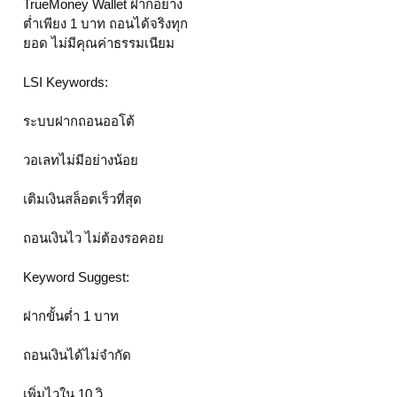
TrueMoney Wallet ฝากอย่าง
ต่ำเพียง 1 บาท ถอนได้จริงทุก
ยอด ไม่มีคุณค่าธรรมเนียม
LSI Keywords:
ระบบฝากถอนออโต้
วอเลทไม่มีอย่างน้อย
เติมเงินสล็อตเร็วที่สุด
ถอนเงินไว ไม่ต้องรอคอย
Keyword Suggest:
ฝากขั้นต่ำ 1 บาท
ถอนเงินได้ไม่จำกัด
เพิ่มไวใน 10 วิ