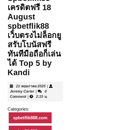
เครดิตฟรี 18
August
spbetflik88
เว็บตรงไม่ล็อกยู
สรับโบนัสฟรี
ทันทีมือถือก็เล่น
ได้ Top 5 by
Kandi
21
21 พฤษภาคม 2025
|
Jeremy
พฤษภาคม
Jeremy Carter
|
0
Carter
2025
Comment
|
2:15 น.
Categories:
spbetflik888.com