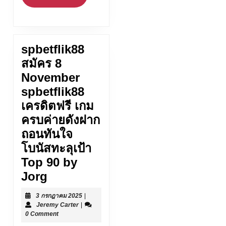
บา
MORE
คา
ร่า
สายฟ้า
spbetflik88
คูณ
สมัคร 8
ไพ่
November
หนัก
spbetflik88
เติม
เครดิตฟรี เกม
วอ
ครบค่ายดังฝาก
เลท
ถอนทันใจ
ฟรี
โบนัสทะลุเป้า
ค่า
Top 90 by
ธรรมเนียม
spbetflik88
Jorg
ถอน
สมัคร
ได้
3
3 กรกฎาคม 2025
|
8
Jeremy
กรกฎาคม
Jeremy Carter
|
ไม่
Carter
2025
0 Comment
November