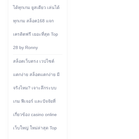
ได้ทุกเกม ยูสเดียว เล่นได้
ทุกเกม สล็อต168 แจก
เครดิตฟรี เยอะที่สุด Top
28 by Ronny
สล็อตเว็บตรง เวปไซต์
แตกง่าย สล็อตแตกง่าย มี
จริงไหม? เจาะลึกระบบ
เกม ฟีเจอร์ และปัจจัยที่
เกี่ยวข้อง casino online
เว็บใหญ่ ใหม่ล่าสุด Top