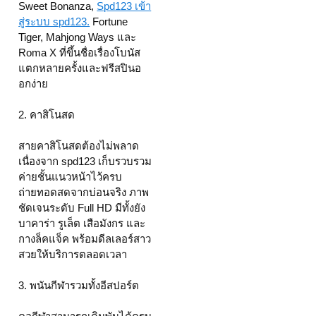
Sweet Bonanza,
Spd123 เข้า
สู่ระบบ spd123.
Fortune
Tiger, Mahjong Ways และ
Roma X ที่ขึ้นชื่อเรื่องโบนัส
แตกหลายครั้งและฟรีสปินอ
อกง่าย
2. คาสิโนสด
สายคาสิโนสดต้องไม่พลาด
เนื่องจาก spd123 เก็บรวบรวม
ค่ายชั้นแนวหน้าไว้ครบ
ถ่ายทอดสดจากบ่อนจริง ภาพ
ชัดเจนระดับ Full HD มีทั้งยัง
บาคาร่า รูเล็ต เสือมังกร และ
กางล็คแจ็ค พร้อมดีลเลอร์สาว
สวยให้บริการตลอดเวลา
3. พนันกีฬารวมทั้งอีสปอร์ต