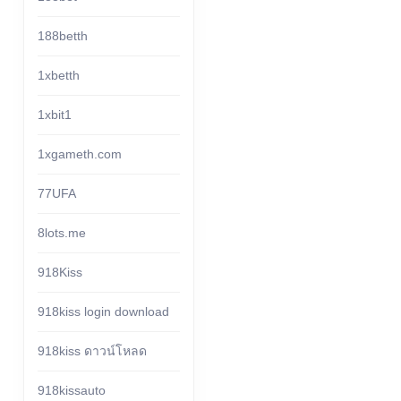
188betth
1xbetth
1xbit1
1xgameth.com
77UFA
8lots.me
918Kiss
918kiss login download
918kiss ดาวน์โหลด
918kissauto