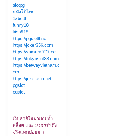
slotpg
หนังโป๊ไทย
1xbetth
funny18
kiss918
https://pgslotth.io
https://joker356.com
https://samurai777.net
https://tokyoslot88.com
https://betwayvietnam.c
om
https://jokerasia.net
pgslot
pgslot
เว็บคาสิโนน่าเล่น ทั้ง
สล็อต
และ
บาคาร่า
ตึง
จริงแตกบ่อยมาก