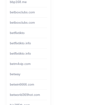
bbp168.me
betboxclubs.com
betboxclubs.com
betflixtikto
betflixtikto.info
betflixtikto.info
betm4vip.com
betway
betwin6666.com
betworld369hot.com