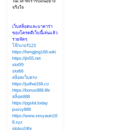
ในเวลาที่เรารับมันอย่าง
จริงใจ
เว็บสล็อตและบาคาร่า
ของโครตดีเว็บนี้เล่นแล้ว
รวยจัดๆ
โจ๊กเกอร์123
https://hengjing168.wiki
https://jin55.net
slot99
slot66
สล็อตเว็บตรง
https://judhai168.co
https://bonus888.life
สล็อต888
https://pgslot.today
pussy888
https://www.sexyauto16
8.xyz
slotxo24hr