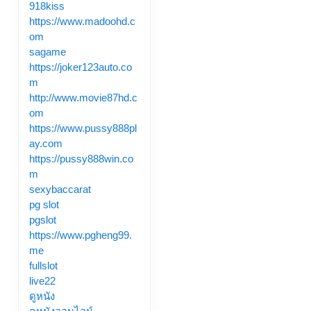
918kiss
https://www.madoohd.c
om
sagame
https://joker123auto.co
m
http://www.movie87hd.c
om
https://www.pussy888pl
ay.com
https://pussy888win.co
m
sexybaccarat
pg slot
pgslot
https://www.pgheng99.
me
fullslot
live22
ดูหนัง