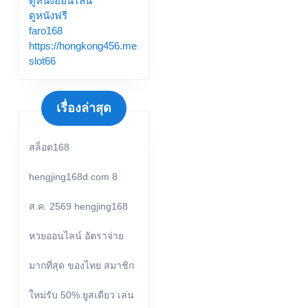
ดูหนังออนไลน์
ดูหนังฟรี
faro168
https://hongkong456.me
slot66
เรื่องล่าสุด
สล็อต168
hengjing168d.com 8
ส.ค. 2569 hengjing168
หวยออนไลน์ อัตราจ่าย
มากที่สุด ของไทย สมาชิก
ใหม่รับ 50% ยูสเดียว เล่น