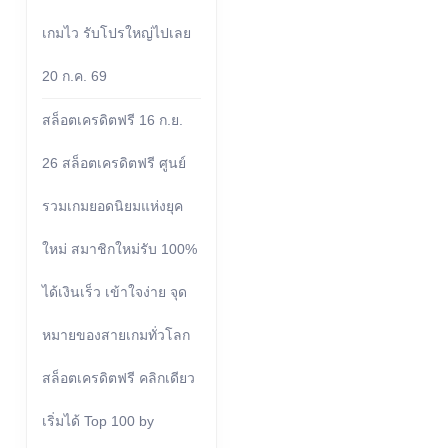
เกมไว รับโปรใหญ่ไปเลย
20 ก.ค. 69
สล็อตเครดิตฟรี 16 ก.ย.
26 สล็อตเครดิตฟรี ศูนย์
รวมเกมยอดนิยมแห่งยุค
ใหม่ สมาชิกใหม่รับ 100%
ได้เงินเร็ว เข้าใจง่าย จุด
หมายของสายเกมทั่วโลก
สล็อตเครดิตฟรี คลิกเดียว
เริ่มได้ Top 100 by