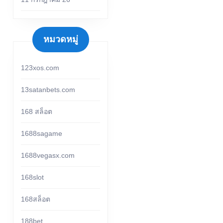
หมวดหมู่
123xos.com
13satanbets.com
168 สล็อต
1688sagame
1688vegasx.com
168slot
168สล็อต
188bet