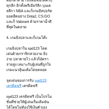
คอกีฬาสามารถเดิมพันได้ครบ
ทุกลีก อีกทั้งพรีเมียร์ลีก บุนเด
สลีกา NBA และก็เกมอีสปอร์ต
ยอดฮิตอย่าง Dota2, CS:GO
และก็ Valorant ด้วยราคาน้ำดี
ที่สุดในตลาด
4. เกมยิงปลาและก็เกมโต๊ะ
เกมยิงปลาใน spd123 โดด
เด่นด้วยกราฟิกสวยงาม ยิง
ง่าย ปลาตายไว แล้วก็อัตรา
จ่ายสูง เหมาะกับผู้เล่นที่ถูกใจ
เกมแนวลุ้นแต้มโดยตลอด
จุดเด่นของการรับ
spd123
เครดิตฟรี
เครดิตฟรี
spd123 เครดิตฟรี เป็นโปรโม
ชั่นที่ช่วยให้ผู้เล่นเริ่มเดิมพัน
ได้โดยไม่ต้องใช้เงินตัวเอง