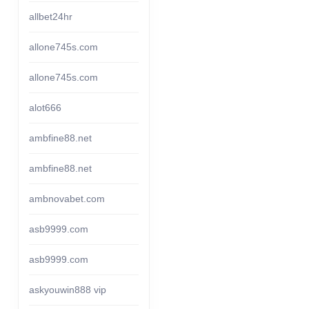
allbet24hr
allone745s.com
allone745s.com
alot666
ambfine88.net
ambfine88.net
ambnovabet.com
asb9999.com
asb9999.com
askyouwin888 vip