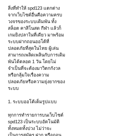
สิ่งที่ทำให้ spd123 แตกต่าง
จากเว็บไซต์อื่นคือความครบ
วงจรของระบบเดิมพัน ทั้ง
สล็อต คาสิโนสด กีฬา แล้วก็
เกมยิงปลาในที่เดียว มาพร้อม
ระบบฝากถอนออโต้ที่
ปลอดภัยที่สุดในไทย ผู้เล่น
สามารถเพลิดเพลินกับการเดิม
พันได้ตลอด 1 วัน โดยไม่
จำเป็นที่จะต้องมาวิตกกังวล
หรือกลุ้มใจเรื่องความ
ปลอดภัยหรือความยุ่งยากของ
ระบบ
1. ระบบออโต้เต็มรูปแบบ
ทุกการทำรายการบนเว็บไซต์
spd123 เป็นระบบอัตโนมัติ
ทั้งหมดทั้งปวง ไม่ว่าจะ
เป็นการสมัคร ฝาก หรือถอน