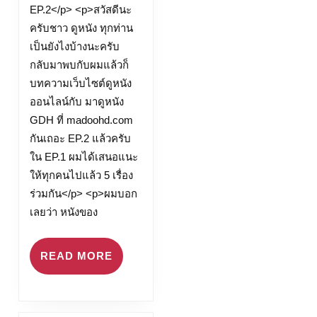
EP.2</p> <p>สวัสดีนะ
หนัง
ครับชาว ดูหนัง ทุกท่าน
madoohd.com/?
เป็นยังไงบ้างนะครับ
r=movie&cate=1
กลับมาพบกับผมแล้วก็
18
บทความเว็บไซต์ดูหนัง
MAR
ออนไลน์กับ มาดูหนัง
23
GDH ที่ madoohd.com
กันเถอะ EP.2 แล้วครับ
ใน EP.1 ผมได้เสนอแนะ
ให้ทุกคนไปแล้ว 5 เรื่อง
ร่วมกัน</p> <p>ผมบอก
เลยว่า หนังของ
READ
READ MORE
MORE