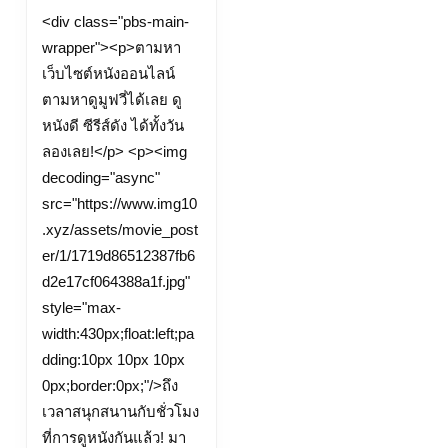
เรื่อง
<div class="pbs-main-
ดู
wrapper"><p>ตามหา
หนัง
เว็บไซต์หนังออนไลน์
ออนไลน์
ตามหาดูมูฟวี่ได้เลย ดู
หนัง
หนังดี ซีรีส์ดัง ได้ทั้งวัน
ฟรี
ลองเลย!</p> <p><img
ดู
decoding="async"
หนัง
src="https://www.img10
ออนไลน์
.xyz/assets/movie_post
er/1/1719d86512387fb6
ใหม่
d2e17cf064388a1f.jpg"
ล่าสุด
style="max-
Top
width:430px;float:left;pa
45
dding:10px 10px 10px
by
0px;border:0px;"/>ถึง
Skye
เวลาสนุกสนานกับชั่วโมง
ดู
ที่การดูหนังกันแล้ว! มา