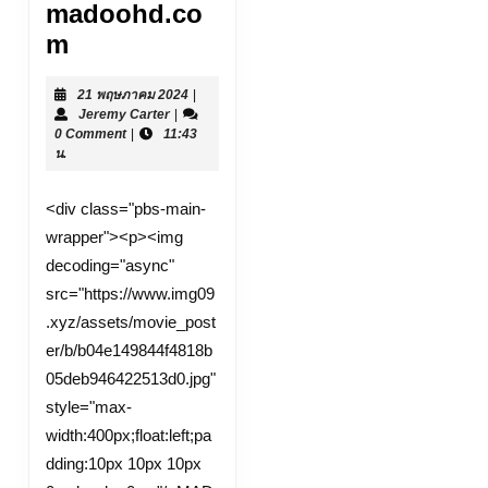
madoohd.co
หนัง
m
ออนไลน์
21
21 พฤษภาคม 2024
|
เวป
Jeremy
พฤษภาคม
Jeremy Carter
|
ไซต์
Carter
2024
0 Comment
|
11:43
น.
ดู
หนัง
<div class="pbs-main-
ออนไลน์
wrapper"><p><img
ฟรี
decoding="async"
24
src="https://www.img09
ชั่วโมง
.xyz/assets/movie_post
16
er/b/b04e149844f4818b
ก.ค.
05deb946422513d0.jpg"
24
style="max-
หนัง
width:400px;float:left;pa
dding:10px 10px 10px
ฟรีออน