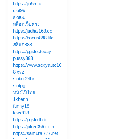
https://jin55.net
slot99
slot66
สล็อตเว็บตรง
https://judhai168.co
https://bonus888.life
สล็อต888
https://pgslot.today
pussy888
https://www.sexyauto16
8.xyz
slotxo24hr
slotpg
หนังโป๊ไทย
1xbetth
funny18
kiss918
https://pgslotth.io
https://joker356.com
https://samurai777.net