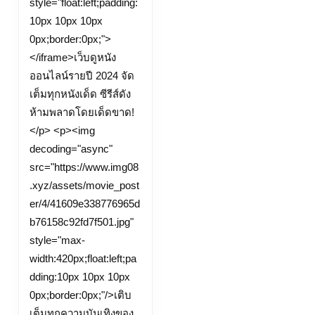
style="float:left;padding:
เว็บ
10px 10px 10px
หนัง
0px;border:0px;">
ดู
</iframe>เว็บดูหนัง
หนัง
ออนไลน์รายปี 2024 จัด
ออนไลน์
เต็มทุกหนังเด็ด ซีรีส์ดัง
ใหม่
ห้ามพลาดโดยเด็ดขาด!
ล่าสุด
</p> <p><img
Top
decoding="async"
36
src="https://www.img08
by
.xyz/assets/movie_post
Milton
er/4/41609e338776965d
ดู
b76158c92fd7f501.jpg"
หนัง
style="max-
width:420px;float:left;pa
doomovie-
dding:10px 10px 10px
hd.pro
0px;border:0px;"/>เติบ
เต็มทุกความบันเทิงของ