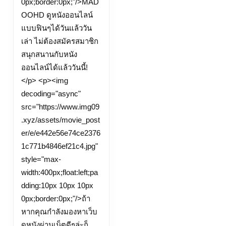
0px;border:0px;"/>MAD
ไลน์
OOHD ดูหนังออนไลน์
เว็บ
แบบฟินๆได้วันแล้ววัน
หนัง
เล่า ไม่ต้องสมัครสมาชิก
ใหม่
สนุกสนานกับหนัง
หนัง
ออนไลน์ได้แล้ววันนี้!
ออนไลน์
</p> <p><img
หนัง
decoding="async"
ฟรี
src="https://www.img09
Top
.xyz/assets/movie_post
40
er/e/e442e56e74ce2376
by
1c771b4846ef21c4.jpg"
Wilson
style="max-
width:400px;float:left;pa
ดู
dding:10px 10px 10px
หนัง
0px;border:0px;"/>ถ้า
ออนไลน์
หากคุณกำลังมองหาเว็บ
madoohd.com
ดูหนังผ่านเน็ตดีๆล่ะก็