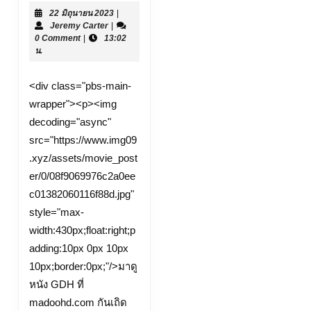
22
22 มิถุนายน 2023
|
โรง
Jeremy
มิถุนายน
Jeremy Carter
|
websiteใหญ่
Carter
2023
0 Comment
|
13:02
น.
หนัง
ฟรีออน
<div class="pbs-main-
ไลน์
wrapper"><p><img
เว็บ
decoding="async"
ตรง
src="https://www.img09
ดู
.xyz/assets/movie_post
หนัง
er/0/08f9069976c2a0ee
หนัง
c01382060116f88d.jpg"
ฟรี
style="max-
Top
width:430px;float:right;p
adding:10px 0px 10px
47
10px;border:0px;"/>มาดู
by
หนัง GDH ที่
Franziska
madoohd.com กันเถิด
ดู