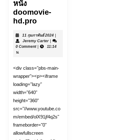
หนัง
doomovie-
ดู
hd.pro
หนัง
11
11 กุมภาพันธ์ 2024
|
ออนไลน์
Jeremy
กุมภาพันธ์
Jeremy Carter
|
เว็บ
Carter
2024
0 Comment
|
11:14
น.
ดู
หนัง
<div class="pbs-main-
ออนไลน์
wrapper"><p><iframe
smart
loading="lazy"
tv
width="640"
2
height="360"
MAR
src="//www.youtube.co
24
m/embed/olX91jf4q2s"
หนัง
frameborder="0"
ออนไลน์
allowfullscreen