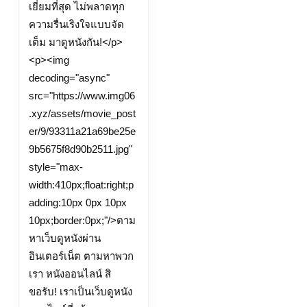
เยี่ยมที่สุด ไม่พลาดทุก
ออนไลน์
ความรื่นเริงใจแบบจัด
หนัง
เต็ม มาดูหนังกัน!</p>
ฟรี
<p><img
Top
decoding="async"
87
src="https://www.img06
by
.xyz/assets/movie_post
Lenora
er/9/93311a21a69be25e
9b5675f8d90b2511.jpg"
style="max-
width:410px;float:right;p
adding:10px 0px 10px
10px;border:0px;"/>ตาม
หาเว็บดูหนังผ่าน
อินเตอร์เน็ต ตามหาพวก
เรา หนังออนไลน์ สิ
ขอรับ! เราเป็นเว็บดูหนัง