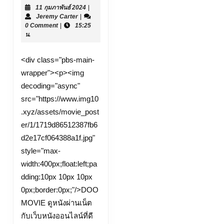
11
11 กุมภาพันธ์ 2024
|
Doomovie-
Jeremy
กุมภาพันธ์
Jeremy Carter
|
hd.pro
Carter
2024
0 Comment
|
15:25
น.
16
เม.ย.
<div class="pbs-main-
24
wrapper"><p><img
ดู
decoding="async"
หนัง
src="https://www.img10
ออนไลน์
.xyz/assets/movie_post
เว็บไซต์
er/1/1719d86512387fb6
ใหญ่
d2e17cf064388a1f.jpg"
หนัง
style="max-
ออนไลน์
width:400px;float:left;pa
dding:10px 10px 10px
เว็บ
0px;border:0px;"/>DOO
ตรง
MOVIE ดูหนังผ่านเน็ต
ดู
กับเว็บหนังออนไลน์ที่ดี
หนัง