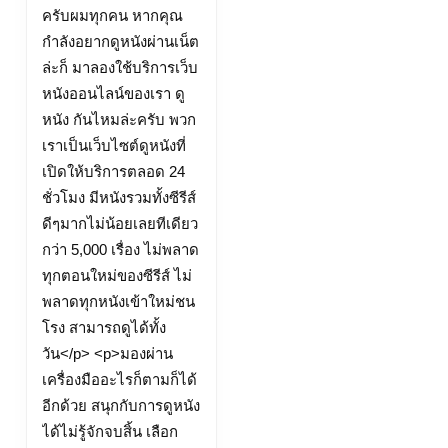
หนัง
ครับผมทุกคน หากคุณ
doomovie-
กำลังอยากดูหนังผ่านเน็ต
hd.pro
ล่ะก็ มาลองใช้บริการเว็บ
24
หนังออนไลน์ของเรา ดู
April
หนัง กันไหมล่ะครับ พวก
2567
เราเป็นเว็บไซต์ดูหนังที่
เปิดให้บริการตลอด 24
ชั่วโมง มีหนังรวมทั้งซีรีส์
ดีๆมากไม่น้อยเลยทีเดียว
กว่า 5,000 เรื่อง ไม่พลาด
ทุกตอนใหม่ของซีรีส์ ไม่
พลาดทุกหนังเข้าใหม่ชน
โรง สามารถดูได้ทั้ง
วัน</p> <p>มองผ่าน
เครื่องมืออะไรก็ตามก็ได้
อีกด้วย สนุกกับการดูหนัง
ได้ไม่รู้จักจบสิ้น เลือก