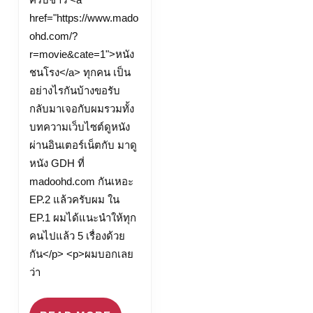
หนัง
href="https://www.mado
ออนไลน์
ohd.com/?
ฟรี
r=movie&cate=1">หนัง
Top
ชนโรง</a> ทุกคน เป็น
14
อย่างไรกันบ้างขอรับ
by
กลับมาเจอกับผมรวมทั้ง
Brittney
บทความเว็บไซต์ดูหนัง
ดู
ผ่านอินเตอร์เน็ตกับ มาดู
หนัง
หนัง GDH ที่
ออนไลน์
madoohd.com กันเหอะ
Madoohd.com/?
EP.2 แล้วครับผม ใน
r=movie&cate=1
EP.1 ผมได้แนะนำให้ทุก
5
คนไปแล้ว 5 เรื่องด้วย
April
กัน</p> <p>ผมบอกเลย
ว่า
2566