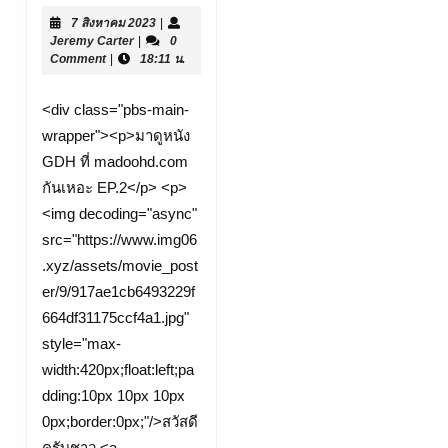
ชน
7
7 สิงหาคม 2023
|
โรง
Jeremy
สิงหาคม
Jeremy Carter
|
0
websiteเว็บ
Carter
2023
Comment
|
18:11 น.
ดู
<div class="pbs-main-
หนัง
wrapper"><p>มาดูหนัง
ออนไลน์
GDH ที่ madoohd.com
ฟรี
กันเหอะ EP.2</p> <p>
24
<img decoding="async"
ชั่วโมง
src="https://www.img06
หนัง
.xyz/assets/movie_post
ออนไลน์
er/9/917ae1cb6493229f
หนัง
664df31175ccf4a1.jpg"
ฟรี
style="max-
ดู
width:420px;float:left;pa
หนัง
dding:10px 10px 10px
ดู
0px;border:0px;"/>สวัสดี
ครับชาว <a