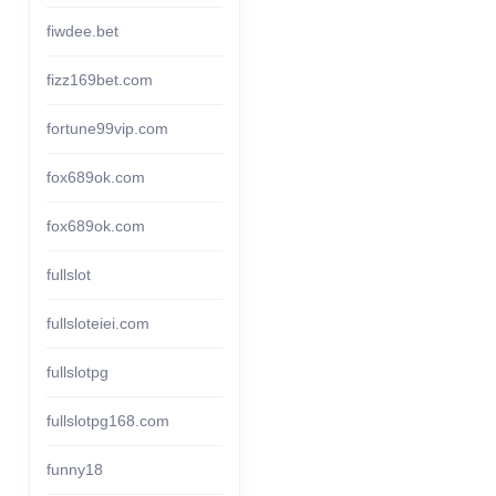
fiwdee.bet
fizz169bet.com
fortune99vip.com
fox689ok.com
fox689ok.com
fullslot
fullsloteiei.com
fullslotpg
fullslotpg168.com
funny18