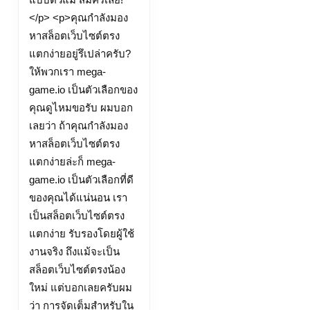
ตรง
</p> <p>คุณกำลังมอง
ไม่
หาสล็อตเว็บไซต์ตรง
แตกง่ายอยู่รึเปล่าครับ?
ผ่าน
ให้พวกเรา mega-
เอเย่นต์
game.io เป็นตัวเลือกของ
ไม่มี
คุณดูไหมขอรับ ผมบอก
ขั้น
เลยว่า ถ้าคุณกำลังมอง
ต่ำ
หาสล็อตเว็บไซต์ตรง
สล็อต
แตกง่ายล่ะก็ mega-
ทดลอง
game.io เป็นตัวเลือกที่ดี
เล่นpg
ของคุณได้แน่นอน เรา
แจก
เป็นสล็อตเว็บไซต์ตรง
เครดิต
แตกง่าย รับรองโดยผู้ใช้
ฟรี100บริการ
งานจริง ถึงแม้จะเป็น
24
สล็อตเว็บไซต์ตรงน้อง
ชั่วโมง
ใหม่ แต่บอกเลยครับผม
ว่า การจัดเต็มสำหรับใน
เกม