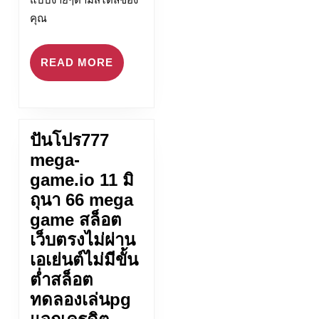
คุณ
READ
READ MORE
MORE
ปันโปร777
mega-
game.io 11 มิ
ถุนา 66 mega
game สล็อต
เว็บตรงไม่ผ่าน
เอเย่นต์ไม่มีขั้น
ต่ำสล็อต
ทดลองเล่นpg