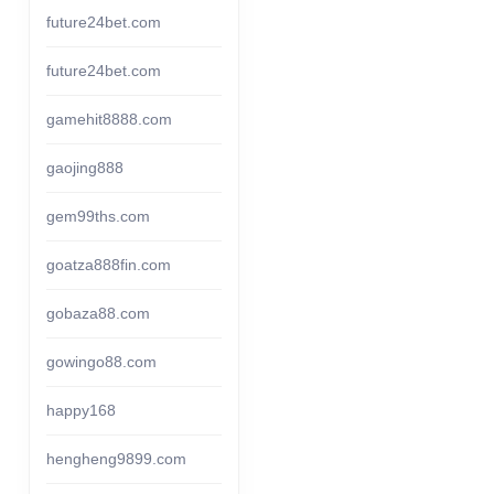
future24bet.com
future24bet.com
gamehit8888.com
gaojing888
gem99ths.com
goatza888fin.com
gobaza88.com
gowingo88.com
happy168
hengheng9899.com