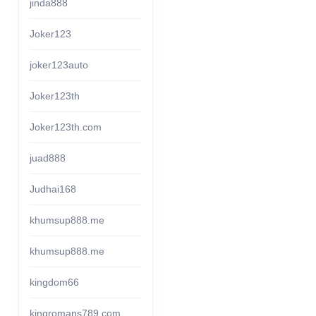
jinda888
Joker123
joker123auto
Joker123th
Joker123th.com
juad888
Judhai168
khumsup888.me
khumsup888.me
kingdom66
kingromans789.com