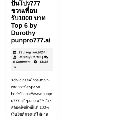
ปันโปร777
ชวนเพื่อน
รับ1000 บาท
Top 6 by
Dorothy
ปัน
punpro777.ai
โปร777
23
23 กรกฎาคม 2024
|
25
Jeremy
กรกฎาคม
Jeremy Carter
|
ส.ค.
Carter
2024
0 Comment
|
15:34
น.
2567
punpro77
<div class="pbs-main-
เว็บ
wrapper"><p><a
สล็อต
href="https://www.punpr
ติด
o777.ai">punpro77</a>
หน้า
สล็อตลิขสิทธิ์แท้ 100%
Google
เว็บไซต์ตรงแท้ไม่ผ่าน