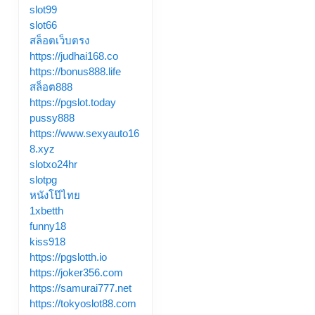
slot99
slot66
สล็อตเว็บตรง
https://judhai168.co
https://bonus888.life
สล็อต888
https://pgslot.today
pussy888
https://www.sexyauto16
8.xyz
slotxo24hr
slotpg
หนังโป๊ไทย
1xbetth
funny18
kiss918
https://pgslotth.io
https://joker356.com
https://samurai777.net
https://tokyoslot88.com