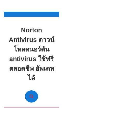
Skip
to
content
Norton
Skip
to
Antivirus ดาวน์
content
โหลดนอร์ตัน
antivirus ใช้ฟรี
ตลอดชีพ อัพเดท
ได้