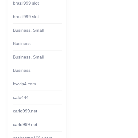
brazil999 slot
brazil999 slot
Business, Small
Business
Business, Small
Business
bwvip4.com
cafe444
carlo999.net
carlo999.net