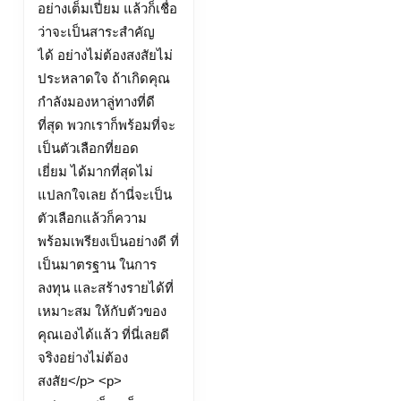
อย่างเต็มเปี่ยม แล้วก็เชื่อ
ว่าจะเป็นสาระสำคัญ
ได้ อย่างไม่ต้องสงสัยไม่
ประหลาดใจ ถ้าเกิดคุณ
กำลังมองหาลู่ทางที่ดี
ที่สุด พวกเราก็พร้อมที่จะ
เป็นตัวเลือกที่ยอด
เยี่ยม ได้มากที่สุดไม่
แปลกใจเลย ถ้านี่จะเป็น
ตัวเลือกแล้วก็ความ
พร้อมเพรียงเป็นอย่างดี ที่
เป็นมาตรฐาน ในการ
ลงทุน และสร้างรายได้ที่
เหมาะสม ให้กับตัวของ
คุณเองได้แล้ว ที่นี่เลยดี
จริงอย่างไม่ต้อง
สงสัย</p> <p>