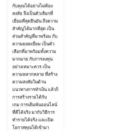
กับคุณได้อย่างไม่ต้อง
สงสัย จึงเป็นตัวเลือกที่
เยี่ยมที่สุดยืนยัน ถึงความ
สำคัญได้มากที่สุด เป็น
ส่วนสำคัญที่มาพร้อม กับ
ความยอดเยี่ยม เป็นตัว
เลือกที่มาพร้อมทั้งความ
มากมาย กับการลงทุน
อย่างเหมาะควร เป็น
ความหลากหลาย ที่สร้าง
ความสงสัยในด้าน
แนวทางการทำเงิน แล้วก็
การสร้างรายได้กับ
เกม การเดิมพันออนไลน์
ที่ดีได้จริง มากับวิธีการ
ทำรายได้จริง และเปิด
โอกาสคุณได้เข้ามา