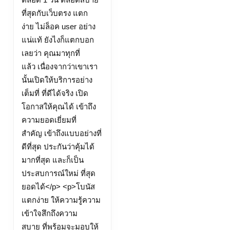
ที่สุดกับเว็บตรง แตก
ง่าย ไม่ล็อค user อย่าง
แน่แท้ ยังไงก็แตกบอก
เลยว่า คุณมาทุกที่
แล้ว เนื่องจากว่าเขาเรา
นั้นเปิดให้บริการอย่าง
เต็มที่ ที่ดีได้จริง เปิด
โอกาสให้คุณได้ เข้าถึง
ความยอดเยี่ยมที่
สำคัญ เข้าถึงแบบอย่างที่
ดีที่สุด ประกันว่าคุ้มได้
มากที่สุด และก็เป็น
ประสบการณ์ใหม่ ที่สุด
ยอดได้</p> <p>โบนัส
แตกง่าย ให้ความรู้ความ
เข้าใจสึกถึงความ
สบาย ที่พร้อมจะมอบให้