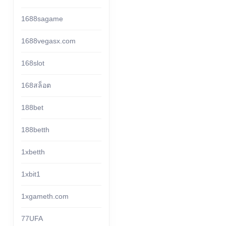
1688sagame
1688vegasx.com
168slot
168สล็อต
188bet
188betth
1xbetth
1xbit1
1xgameth.com
77UFA