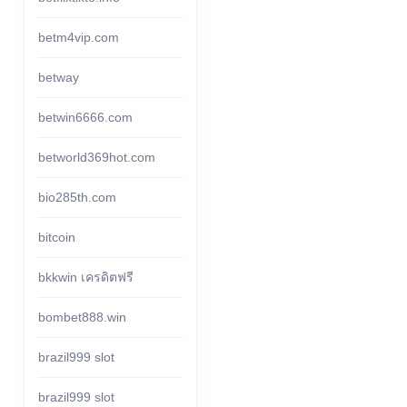
betm4vip.com
betway
betwin6666.com
betworld369hot.com
bio285th.com
bitcoin
bkkwin เครดิตฟรี
bombet888.win
brazil999 slot
brazil999 slot